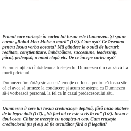
Primul care vorbește în cartea lui Iosua este Dumnezeu. Și spune
curat: „Robul Meu Moise a murit” (1:2). Cum așa? Ce însemna
pentru Iosua vorba aceasta? Mă gândesc la o sută de lucruri:
realitate, conștientizare, îmbărbătare, succesiune, leadership,
păcat, pedeapsă, o nouă etapă etc. De ce începe cartea așa?
Eu am simțit aici întotdeauna tristețea lui Dumnezeu din cauză că I-a
murit prietenul.
Dumnezeu împărtășește această emoție cu Iosua pentru că Iosua știe
că el avea să urmeze la conducere și acum se aștepta ca Dumnezeu
să-i vorbească personal, la fel ca în cazul predecesorului său.
Dumnezeu îi cere lui Iosua credincioșie deplină, fără nicio abatere
de la legea dată (1:7). „Să faci tot ce este scris în ea” (1:8). Iosua e
tipul-ceas. Chiar se trezește cu noaptea-n cap. Cum reușește
credinciosul (tu și eu) să fie ascultător fără a fi legalist?