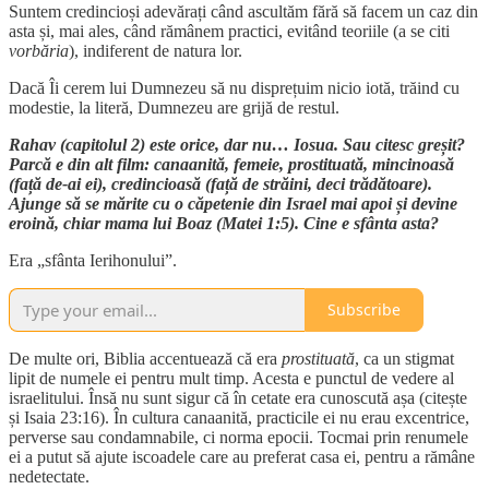
Suntem credincioși adevărați când ascultăm fără să facem un caz din
asta și, mai ales, când rămânem practici, evitând teoriile (a se citi
vorbăria
), indiferent de natura lor.
Dacă Îi cerem lui Dumnezeu să nu disprețuim nicio iotă, trăind cu
modestie, la literă, Dumnezeu are grijă de restul.
Rahav (capitolul 2) este orice, dar nu… Iosua. Sau citesc greșit?
Parcă e din alt film: canaanită, femeie, prostituată, mincinoasă
(față de-ai ei), credincioasă (față de străini, deci trădătoare).
Ajunge să se mărite cu o căpetenie din Israel mai apoi și devine
eroină, chiar mama lui Boaz (Matei 1:5). Cine e sfânta asta?
Era „sfânta Ierihonului”.
Subscribe
De multe ori, Biblia accentuează că era
prostituată
, ca un stigmat
lipit de numele ei pentru mult timp. Acesta e punctul de vedere al
israelitului. Însă nu sunt sigur că în cetate era cunoscută așa (citește
și Isaia 23:16). În cultura canaanită, practicile ei nu erau excentrice,
perverse sau condamnabile, ci norma epocii. Tocmai prin renumele
ei a putut să ajute iscoadele care au preferat casa ei, pentru a rămâne
nedetectate.