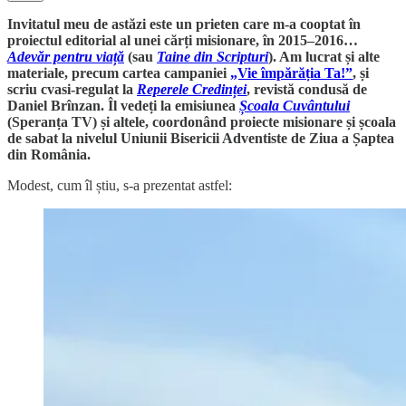
Invitatul meu de astăzi este un prieten care m-a cooptat în
proiectul editorial al unei cărți misionare, în 2015–2016…
Adevăr pentru viață
(sau
Taine din Scripturi
). Am lucrat și alte
materiale, precum cartea campaniei
„Vie împărăția Ta!”
, și
scriu cvasi-regulat la
Reperele Credinței
, revistă condusă de
Daniel Brînzan. Îl vedeți la emisiunea
Școala Cuvântului
(Speranța TV) și altele, coordonând proiecte misionare și școala
de sabat la nivelul Uniunii Bisericii Adventiste de Ziua a Șaptea
din România.
Modest, cum îl știu, s-a prezentat astfel: