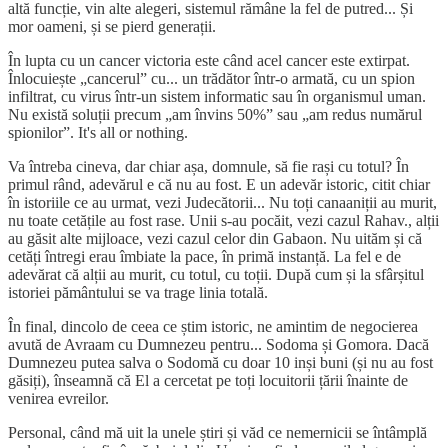
altă funcție, vin alte alegeri, sistemul rămâne la fel de putred... Și
mor oameni, și se pierd generații.
În lupta cu un cancer victoria este când acel cancer este extirpat.
Înlocuiește „cancerul” cu... un trădător într-o armată, cu un spion
infiltrat, cu virus într-un sistem informatic sau în organismul uman.
Nu există soluții precum „am învins 50%” sau „am redus numărul
spionilor”. It's all or nothing.
Va întreba cineva, dar chiar așa, domnule, să fie rași cu totul? În
primul rând, adevărul e că nu au fost. E un adevăr istoric, citit chiar
în istoriile ce au urmat, vezi Judecătorii... Nu toți canaaniții au murit,
nu toate cetățile au fost rase. Unii s-au pocăit, vezi cazul Rahav., alții
au găsit alte mijloace, vezi cazul celor din Gabaon. Nu uităm și că
cetăți întregi erau îmbiate la pace, în primă instanță. La fel e de
adevărat că alții au murit, cu totul, cu toții. După cum și la sfârșitul
istoriei pământului se va trage linia totală.
În final, dincolo de ceea ce știm istoric, ne amintim de negocierea
avută de Avraam cu Dumnezeu pentru... Sodoma și Gomora. Dacă
Dumnezeu putea salva o Sodomă cu doar 10 inși buni (și nu au fost
găsiți), înseamnă că El a cercetat pe toți locuitorii țării înainte de
venirea evreilor.
Personal, când mă uit la unele știri și văd ce nemernicii se întâmplă