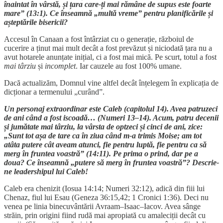
înaintat în vârstă, și țara care-ți mai rămâne de supus este foarte
mare” (13:1). Ce înseamnă „multă vreme” pentru planificările și
așteptările bisericii?
Accesul în Canaan a fost întârziat cu o generație, războiul de
cucerire a ținut mai mult decât a fost prevăzut și niciodată țara nu a
avut hotarele anunțate inițial, ci a fost mai mică. Pe scurt, totul a fost
mai târziu
și
incomplet
. Iar cauzele au fost 100% umane.
Dacă actualizăm, Domnul vine altfel decât înțelegem în explicația de
dicționar a termenului „curând”.
Un personaj extraordinar este Caleb (capitolul 14). Avea patruzeci
de ani când a fost iscoadă… (Numeri 13–14). Acum, patru decenii
și jumătate mai târziu, la vârsta de optzeci și cinci de ani, zice:
„Sunt tot așa de tare ca în ziua când m-a trimis Moise; am tot
atâta putere cât aveam atunci, fie pentru luptă, fie pentru ca să
merg în fruntea voastră” (14:11). Pe prima o prind, dar pe a
doua? Ce înseamnă „putere să merg în fruntea voastră”? Descrie-
ne leadershipul lui Caleb!
Caleb era chenizit (Iosua 14:14; Numeri 32:12), adică din fiii lui
Chenaz, fiul lui Esau (Geneza 36:15,42; 1 Cronici 1:36). Deci nu
venea pe linia binecuvântării Avraam–Isaac–Iacov. Avea sânge
străin, prin origini fiind rudă mai apropiată cu amaleciții decât cu