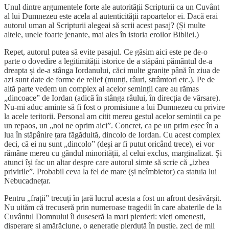
Unul dintre argumentele forte ale autorității Scripturii ca un Cuvânt
al lui Dumnezeu este acela al autenticității rapoartelor ei. Dacă erai
autorul uman al Scripturii alegeai să scrii acest pasaj? (Și multe
altele, unele foarte jenante, mai ales în istoria eroilor Bibliei.)
Repet, autorul putea să evite pasajul. Ce găsim aici este pe de-o
parte o dovedire a legitimității istorice de a stăpâni pământul de-a
dreapta și de-a stânga Iordanului, căci multe granițe până în ziua de
azi sunt date de forme de relief (munți, râuri, strâmtori etc.). Pe de
altă parte vedem un complex al acelor seminții care au rămas
„dincoace” de Iordan (adică în stânga râului, în direcția de vărsare).
Nu-mi aduc aminte să fi fost o promisiune a lui Dumnezeu cu privire
la acele teritorii. Personal am citit mereu gestul acelor seminții ca pe
un repaos, un „noi ne oprim aici”. Concret, ca pe un prim eșec în a
lua în stăpânire țara făgăduită, dincolo de Iordan. Cu acest complex
deci, că ei nu sunt „dincolo” (deși ar fi putut oricând trece), ei vor
rămâne mereu cu gândul minorității, al celui exclus, marginalizat. Și
atunci își fac un altar despre care autorul simte să scrie că „izbea
privirile”. Probabil ceva la fel de mare (și neîmbietor) ca statuia lui
Nebucadnețar.
Pentru „frații” trecuți în țară lucrul acesta a fost un afront desăvârșit.
Nu uităm că trecuseră prin numeroase tragedii în care abaterile de la
Cuvântul Domnului îi duseseră la mari pierderi: vieți omenești,
disperare și amărăciune, o generație pierdută în pustie, zeci de mii