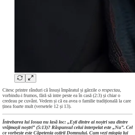
Citesc printre rânduri că însuși împăratul și gărzile
o respectau
,
vorbindu-i frumos, fără să intre peste ea în casă (2:3) și chiar o
credeau pe cuvânt. Vedem și că ea avea o familie tradițională la care
ținea foarte mult (versetele 12 și 13).
Întrebarea lui Iosua nu lasă loc: „Ești dintre ai noștri sau dintre
vrăjmașii noștri” (5:13)? Răspunsul celui interpelat este „Nu”. Cel
ce vorbește este Căpetenia oștirii Domnului. Cum vezi miopia lui