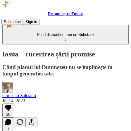
Drumul spre Emaus
Subscribe
Sign in
Read distraction-free on Substack
Iosua – cucerirea țării promise
Când planul lui Dumnezeu nu se împlinește în
timpul generației tale.
Christian Salcianu
Jul 14, 2023
16
7