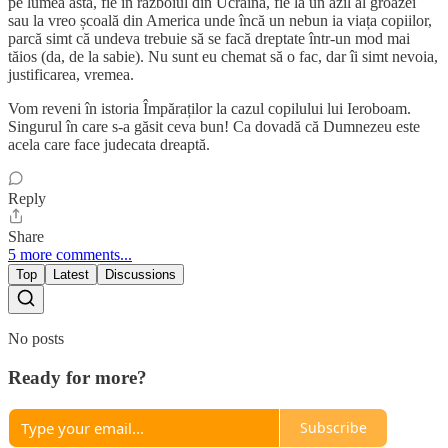
pe lumea asta, fie în războiul din Ucraina, fie la un azil al groazei
sau la vreo școală din America unde încă un nebun ia viața copiilor,
parcă simt că undeva trebuie să se facă dreptate într-un mod mai
tăios (da, de la sabie). Nu sunt eu chemat să o fac, dar îi simt nevoia,
justificarea, vremea.
Vom reveni în istoria Împăraților la cazul copilului lui Ieroboam.
Singurul în care s-a găsit ceva bun! Ca dovadă că Dumnezeu este
acela care face judecata dreaptă.
Reply
Share
5 more comments...
Top
Latest
Discussions
No posts
Ready for more?
Subscribe