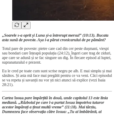
„Soarele s-a oprit și Luna și-a întrerupt mersul” (10:13). Bucata
asta sună de poveste. Așa i-a părut cronicarului de pe pământ?
Totul pare de poveste: pietre care cad din cer peste dușmani, viespi
sau bondari care înțeapă populația (24:12), îngeri care trag de ziduri,
ape care se adună și se fac singure un dig. În fiecare episod al luptei,
supranaturalul e prezent.
Eu le cred pe toate cum sunt scrise negru pe alb. E mai simplu și mai
sănătos. Și asta mă face mai pregătit pentru ce va veni. Căci episodul
se va repeta și savanții nu vor ști nici atunci să explice (vezi Isaia
28:21).
Cartea
Iosua
pare împărțită în două, unde capitolul 13 este linia
mediană. „Războiul pe care l-a purtat Iosua împotriva tuturor
acestor împărați a ținut multă vreme” (11:18). Mai târziu,
Dumnezeu face observația către Iosua: „Tu ai îmbătrânit, ai