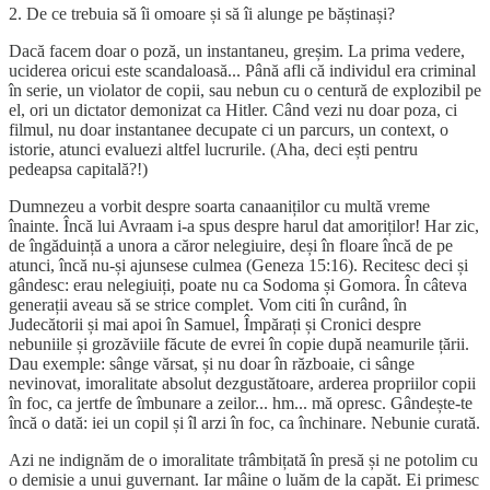
2. De ce trebuia să îi omoare și să îi alunge pe băștinași?
Dacă facem doar o poză, un instantaneu, greșim. La prima vedere,
uciderea oricui este scandaloasă... Până afli că individul era criminal
în serie, un violator de copii, sau nebun cu o centură de explozibil pe
el, ori un dictator demonizat ca Hitler. Când vezi nu doar poza, ci
filmul, nu doar instantanee decupate ci un parcurs, un context, o
istorie, atunci evaluezi altfel lucrurile. (Aha, deci ești pentru
pedeapsa capitală?!)
Dumnezeu a vorbit despre soarta canaaniților cu multă vreme
înainte. Încă lui Avraam i-a spus despre harul dat amoriților! Har zic,
de îngăduință a unora a căror nelegiuire, deși în floare încă de pe
atunci, încă nu-și ajunsese culmea (Geneza 15:16). Recitesc deci și
gândesc: erau nelegiuiți, poate nu ca Sodoma și Gomora. În câteva
generații aveau să se strice complet. Vom citi în curând, în
Judecătorii și mai apoi în Samuel, Împărați și Cronici despre
nebuniile și grozăviile făcute de evrei în copie după neamurile țării.
Dau exemple: sânge vărsat, și nu doar în războaie, ci sânge
nevinovat, imoralitate absolut dezgustătoare, arderea propriilor copii
în foc, ca jertfe de îmbunare a zeilor... hm... mă opresc. Gândește-te
încă o dată: iei un copil și îl arzi în foc, ca închinare. Nebunie curată.
Azi ne indignăm de o imoralitate trâmbițată în presă și ne potolim cu
o demisie a unui guvernant. Iar mâine o luăm de la capăt. Ei primesc