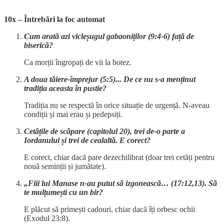
10x – Întrebări la foc automat
Cum arată azi vicleșugul gabaoniților (9:4-6) față de
biserică?
Ca morții îngropați de vii la botez.
A doua tăiere-împrejur (5:5)... De ce nu s-a menținut
tradiția aceasta în pustie?
Tradiția nu se respectă în orice situație de urgență. N-aveau
condiții și mai erau și pedepsiți.
Cetățile de scăpare (capitolul 20), trei de-o parte a
Iordanului și trei de cealaltă. E corect?
E corect, chiar dacă pare dezechilibrat (doar trei cetăți pentru
nouă seminții și jumătate).
„Fiii lui Manase n-au putut să izgonească… (17:12,13). Să
te mulțumești cu un bir?
E plăcut să primești cadouri, chiar dacă îți orbesc ochii
(Exodul 23:8).