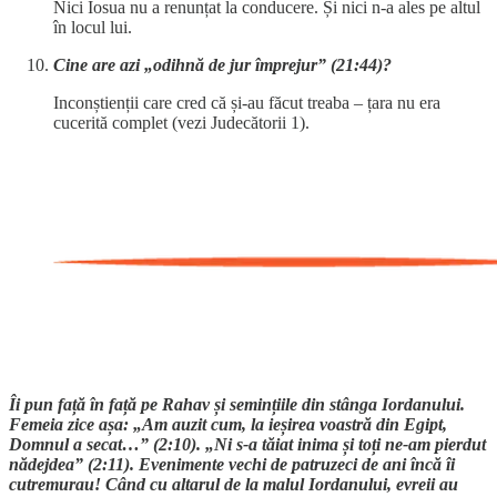
Nici Iosua nu a renunțat la conducere. Și nici n-a ales pe altul
în locul lui.
Cine are azi „odihnă de jur împrejur” (21:44)?
Inconștienții care cred că și-au făcut treaba – țara nu era
cucerită complet (vezi Judecătorii 1).
Îi pun față în față pe Rahav și semințiile din stânga Iordanului.
Femeia zice așa: „Am auzit cum, la ieșirea voastră din Egipt,
Domnul a secat…” (2:10). „Ni s-a tăiat inima și toți ne-am pierdut
nădejdea” (2:11). Evenimente vechi de patruzeci de ani încă îi
cutremurau! Când cu altarul de la malul Iordanului, evreii au