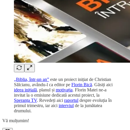
„Biblia, într-un an”
este un proiect inițiat de Christian
Sălcianu, avându-l ca editor pe
Florin Bică
. Găsiți aici
ideea inițială
, planul și
motivația
. Florin Matei ne-a
invitat la o emisiune dedicată acestui proiect, la
Speranța TV
. Revedeți aici
raportul
despre evoluția în
primul trimestru, iar aici
interviul
de la jumătatea
drumului.
Vă mulțumim!