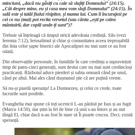
minciuni, „dacă nu găsiți cu cale să slujiți Domnului” (24:15).
„Cât despre mine, eu și casa mea vom sluji Domnului” (24:15). În
sală este și tatăl fiului risipitor, și mama lui. Cum îi încurajezi pe
cei ce nu (mai) pot recita versetul (sau cânta „ești pe calea
mântuirii, dar copiii unde-ți sunt”)?
Trebuie să înțeleagă că timpul strică adevărata credință. Silo (vezi
Ieremia 7:12), Ierusalimul și chiar și comunitatea aceea ireproșabilă
din lista celor șapte biserici ale Apocalipsei nu mai sunt ce au fost
odată.
Din observațiile personale, în familiile în care credința a supraviețuit
timp de patru-cinci generații, sunt destui care nu mai sunt credincioși
practicanți. Războiul aduce pierderi și sabia omoară când pe unul,
când pe altul. Mai ales când dușmanul știe că are puțină vreme.
Să nu-și piardă speranța! La Dumnezeu, și celui ce crede, toate
lucrurile sunt posibile.
Evanghelia mai spune că
toți ucenicii
L-au părăsit pe Isus și au fugit
(Marcu 14:50), dar știm la fel de bine că unii s-au întors și au stat
lângă El, chiar dacă n-au fost în stare să Îi poarte crucea. Deci, există
speranță.