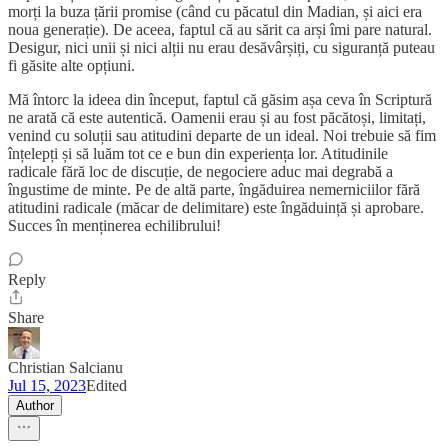
morți la buza țării promise (când cu păcatul din Madian, și aici era
noua generație). De aceea, faptul că au sărit ca arși îmi pare natural.
Desigur, nici unii și nici alții nu erau desăvârșiți, cu siguranță puteau
fi găsite alte opțiuni.
Mă întorc la ideea din început, faptul că găsim așa ceva în Scriptură
ne arată că este autentică. Oamenii erau și au fost păcătoși, limitați,
venind cu soluții sau atitudini departe de un ideal. Noi trebuie să fim
înțelepți și să luăm tot ce e bun din experiența lor. Atitudinile
radicale fără loc de discuție, de negociere aduc mai degrabă a
îngustime de minte. Pe de altă parte, îngăduirea nemerniciilor fără
atitudini radicale (măcar de delimitare) este îngăduință și aprobare.
Succes în menținerea echilibrului!
Reply
Share
Christian Salcianu
Jul 15, 2023
Edited
Author