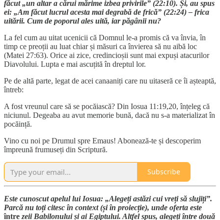
făcut „un altar a cărui mărime izbea privirile” (22:10). Și, au spus
ei: „Am făcut lucrul acesta mai degrabă de frică” (22:24) – frica
uitării. Cum de poporul ales uită, iar păgânii nu?
La fel cum au uitat ucenicii că Domnul le-a promis că va învia, în
timp ce preoții au luat chiar și măsuri ca învierea să nu aibă loc
(Matei 27:63). Orice ai zice, credincioșii sunt mai expuși atacurilor
Diavolului. Lupta e mai ascuțită în dreptul lor.
Pe de altă parte, legat de acei canaaniți care nu uitaseră ce îi așteaptă,
întreb:
A fost vreunul care să se pocăiască? Din Iosua 11:19,20, înțeleg că
niciunul. Degeaba au avut memorie bună, dacă nu s-a materializat în
pocăință.
Vino cu noi pe Drumul spre Emaus! Abonează-te și descoperim
împreună frumuseți din Scriptură.
Subscribe
Este cunoscut apelul lui Iosua: „Alegeți astăzi cui vreți să slujiți”.
Parcă nu toți citesc în context (și în proiecție), unde oferta este
între
zeii Babilonului și ai Egiptului. Altfel spus, alegeți între două