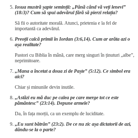
Iosua mustră șapte seminții: „Până când vă veți lenevi”
(18:3)? Cum să spui adevărul fără să pierzi relația?
Să fii o autoritate morală. Atunci, prietenia e la fel de
importantă ca adevărul.
Preoții calcă primii în Iordan (3:6,14). Cum ar arăta azi o
așa realitate?
Pastori cu Biblia în mână, care merg singuri în ținuturi „albe”,
neprimitoare.
„Mana a încetat a doua zi de Paște” (5:12). Ce simbol era
aici?
Chiar și minunile devin inutile.
„Astăzi eu mă duc pe calea pe care merge tot ce este
pământesc” (23:14). Depune armele?
Da, în fața morții, ca un exemplu de luciditate.
„Eu sunt bătrân” (23:2). De ce nu zic așa dictatorii de azi,
dându-se la o parte?