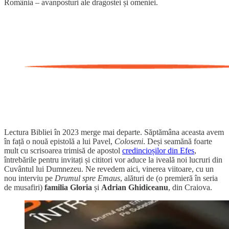
România – avanposturi ale dragostei și omeniei.
Lectura Bibliei în 2023 merge mai departe. Săptămâna aceasta avem
în față o nouă epistolă a lui Pavel,
Coloseni
. Deși seamănă foarte
mult cu scrisoarea trimisă de apostol
credincioșilor din Efes
,
întrebările pentru invitați și cititori vor aduce la iveală noi lucruri din
Cuvântul lui Dumnezeu. Ne revedem aici, vinerea viitoare, cu un
nou interviu pe
Drumul spre Emaus
, alături de (o premieră în seria
de musafiri)
familia
Gloria
și
Adrian Ghidiceanu
, din Craiova.