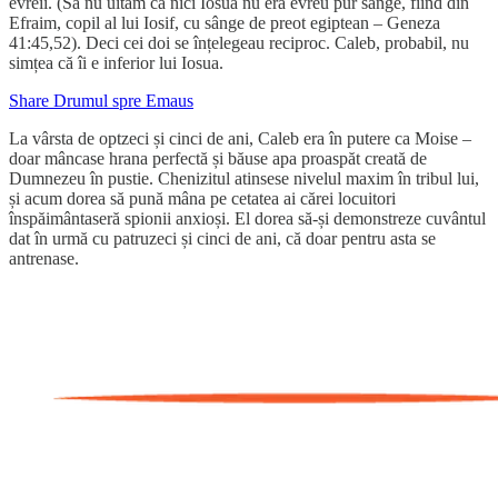
evreii. (Să nu uităm că nici Iosua nu era evreu pur sânge, fiind din
Efraim, copil al lui Iosif, cu sânge de preot egiptean – Geneza
41:45,52). Deci cei doi se înțelegeau reciproc. Caleb, probabil, nu
simțea că îi e inferior lui Iosua.
Share Drumul spre Emaus
La vârsta de optzeci și cinci de ani, Caleb era în putere ca Moise –
doar mâncase hrana perfectă și băuse apa proaspăt creată de
Dumnezeu în pustie. Chenizitul atinsese nivelul maxim în tribul lui,
și acum dorea să pună mâna pe cetatea ai cărei locuitori
înspăimântaseră spionii anxioși. El dorea să-și demonstreze cuvântul
dat în urmă cu patruzeci și cinci de ani, că doar pentru asta se
antrenase.