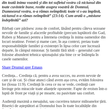
din toată inima voastră și din tot sufletul vostru că niciunul din
toate cuvintele bune, rostite asupra voastră de Domnul,
Dumnezeul vostru, n-a rămas neîmplinit; toate vi s-au împlinit,
niciunul n-a rămas neîmplinit” (23:14). Cum arată o „misiune
îndeplinită” azi?
Bărbați care părăsesc zona de confort, lăsând pentru câteva sezoane
nevoile de familie și afacerile profitabile (precum luptătorii din Gad,
Ruben și Manase) pentru a întemeia credința în inima oamenilor din
locuri neatinse. Femei și mame care, în așa context, preiau toate
responsabilitățile familiei și existenței în lipsa celor care lucrează
departe, în câmpul misionar. Și familii fără idoli – generalul care
folosise abundent tehnica spionajului știa bine ce se întâmpla în
casele oamenilor.
Share Drumul spre Emaus
Credința... Credința că, pentru a avea succes, nu avem nevoie de
care și de cai. Și chiar atunci când avem așa ceva, evităm folosirea
lor (Iosua 11:9). Credință în ceea ce nu se vede, credință care
învinge prin miracole toate alianțele oponente. Fapte de eroism într-o
luptă de front pe viață și pe moarte, nu pasivitate sau confort.
Audiență maximă a mesajului, sau cucerirea tuturor milioanelor țării.
Biserici de așteptători ai Domnului Isus în toate localitățile din