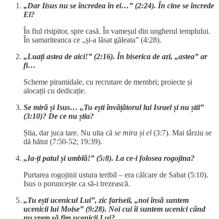
„Dar Iisus nu se încredea în ei…” (2:24). În cine se încrede
El?
În fiul risipitor, spre casă. În vameșul din ungherul templului.
În samariteanca ce „și-a lăsat găleata” (4:28).
„Luați astea de aici!” (2:16). În biserica de azi, „astea” ar
fi…
Scheme piramidale, cu recrutare de membri; proiecte și
alocații cu dedicație.
Se miră și Isus… „Tu ești învățătorul lui Israel și nu știi”
(3:10)? De ce nu știa?
Știa, dar juca tare. Nu uita că
se mira și el
(3:7). Mai târziu se
dă bătut (7:50-52; 19:39).
„Ia-ți patul și umblă!” (5:8). La ce-i folosea rogojina?
Purtarea rogojinii ustura teribil – era călcare de Sabat (5:10).
Isus o poruncește ca să-i trezească.
„Tu ești ucenicul Lui”, zic fariseii, „noi însă suntem
ucenicii lui Moise” (9:28). Noi cui îi suntem ucenici când
nu vrem să fim ucenicii Lui?