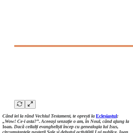
Când iei la rând Vechiul Testament, te oprești la
Eclesiastul
:
„Wow! Ce-i asta?”. Aceeași senzație o am, în Noul, când ajung la
Ioan
. Dacă ceilalți evangheliști încep cu genealogia lui Isus,
circumstanțele nașterii Sale și debutul activității Lui publice, Ioan