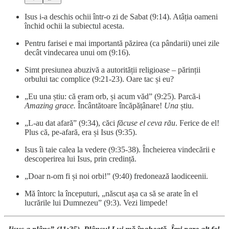
Isus i-a deschis ochii într-o zi de Sabat (9:14). Atâția oameni
închid ochii la subiectul acesta.
Pentru farisei e mai importantă păzirea (ca pândarii) unei zile
decât vindecarea unui om (9:16).
Simt presiunea abuzivă a autorității religioase – părinții
orbului tac complice (9:21-23). Oare tac și eu?
„Eu una știu: că eram orb, și acum văd” (9:25). Parcă-i
Amazing grace.
Încântătoare încăpățânare!
Una
știu.
„L-au dat afară” (9:34), căci
făcuse el ceva rău
. Ferice de el!
Plus că, pe-afară, era și Isus (9:35).
Isus îi taie calea la vedere (9:35-38). Încheierea vindecării e
descoperirea lui Isus, prin credință.
„Doar n-om fi și noi orbi!” (9:40) fredonează laodiceenii.
Mă întorc la începuturi, „născut așa ca să se arate în el
lucrările lui Dumnezeu” (9:3). Vezi limpede!