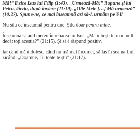
Mă!” îi zice Isus lui Filip (1:43). „Urmează-Mă!” îi spune și lui
Petru, târziu, după înviere (21:19). „Oile Mele […] Mă urmează”
(10:27). Spune-ne, ce mai înseamnă azi să-L urmăm
pe El
?
Nu știu ce înseamnă pentru tine. Știu doar
pentru mine
.
Înseamnă să aud mereu întrebarea lui Isus: „Mă iubești tu mai mult
decât toți aceștia?” (21:15). Și să-i răspund pozitiv.
Iar când mă îndoiesc, când nu mă mai încumet, să las în seama Lui,
zicând: „Doamne, Tu toate le știi” (21:17).