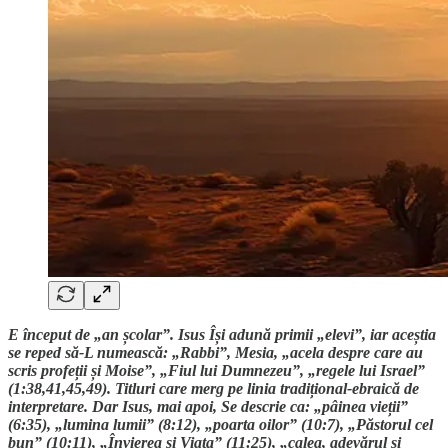
E început de „an școlar”. Isus Își adună primii „elevi”, iar aceștia
se reped să-L numească: „Rabbi”, Mesia, „acela despre care au
scris profeții și Moise”, „Fiul lui Dumnezeu”, „regele lui Israel”
(1:38,41,45,49). Titluri care merg pe linia tradițional-ebraică de
interpretare. Dar Isus, mai apoi, Se descrie ca: „pâinea vieții”
(6:35), „lumina lumii” (8:12), „poarta oilor” (10:7), „Păstorul cel
bun” (10:11), „Învierea și Viața” (11:25), „calea, adevărul și