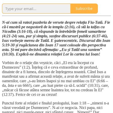
Subscribe
N-ai cum să ratezi puzderia de versete despre relația Fiu-Tată. Fie
că-i mustră pe negustorii de la templu (2:16), că stă la taifas cu
Nicodim (3:16-18), că răspunde la întrebările femeii samaritene
(4:21-24) sau, pur și simplu, susține discursuri publice (6:37-46),
Isus vorbește mereu de Tatăl. E
paterocentric
. Discursul din Ioan
5:19-30 și rugăciunea din Ioan 17 sunt colosale din perspectiva
asta. Și-mi pare decisivă afirmația: „Eu și Tatăl una suntem”
(10:30). Explică-ne dinamica relației Lor în cartea lui Ioan!
Vorbim de o relație din veșnicie, căci „El era la început cu
Dumnezeu” (1:2). Înțeleg că e ceva extraordinar de profund,
dinainte de a fi lumea, dincolo de înțelegerea noastră. Când Isus a
manifestat sau a afirmat această relație, a avut de suferit mânia și ura
oamenilor, care „s-au întors înapoi și nu mai umblau cu El” (6:66 –
da, ăsta e un 666!), care „au luat pietre ca să-L ucidă” (10:31), care,
„măcar că făcuse atâtea semne înaintea lor, tot nu credeau în El”
(12:37). Ferice de cei ce au crezut!
Punctul forte al relației e finalul prologului, Ioan 1:18 – „nimeni n-a
văzut vreodată pe Dumnezeu”. N-ai ce negocia. Nici papa, nici
pastorul, nici marele-preot, nici sfântul cutare. „Nimeni!” Dar