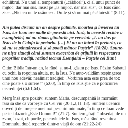
echilibrul. Nu unul al temperaturii („căldicel”), ci al unui punct de
mijloc, dar mai sus. Insist pe „la mijloc, dar mai sus”, ca Isus când
zice: „Nici eu nu te osândesc. Du-te și să nu mai păcătuiești!” (8:11).
Am putea discuta un an despre patimile, moartea și învierea lui
Isus, iar Ioan are multe de povestit aici. Însă, la această recitire a
evangheliei, mi-au rămas gândurile pe versetul: „L-au dus pe
Iisus de la Caiafa la pretoriu. […] Ei nu au intrat în pretoriu, ca
să nu se pângărească și să poată mânca Paștele” (18:28). Spune-
ne niște situații când suntem exacerbat de grijulii în respectarea
propriilor tradiții, ratând tocmai Esențialul – Paștele cel Bun!
Citim Biblia într-un an, la rând, și nu-L găsim pe Isus. Păzim Sabatul
cu ochii la rogojina altuia, nu la Isus. Ne auto-validăm respingerea
unui nou adevăr, nealiniat tradiției: „Vorbirea asta este prea de tot:
cine poate s-o sufere?” (6:60), în timp ce Isus știe că e poticnirea
necredinței (6:61,64).
Merg însă spre pozitiv: suntem Maria, descumpănită la mormânt,
fără să știe că vorbește cu Cel viu (20:1,2,11-18). Suntem ucenicii
dovediți de mrejele unei noi pescuiri minunate, în timp ce Ioan vede
peste talazuri: „Este Domnul!” (21:7). Suntem „frații” obsedați de un
zvon, bazat, chipurile, pe cuvintele lui Isus, măsurând revenirea
Domnului după reperele dintr-o viață de om (21:22-24).