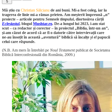
5
Mă știu cu
Christian Sălcianu
de ani buni. Mi-a fost coleg, iar la
tragerea de linie mi-a rămas prieten. Am meșterit împreună „n”
proiecte – articole pentru
Semnele timpului
, diortosirea cărții
Eclesiastul
, blogul
Mushtar.ro
. De-a lungul lui 2023, i-am stat
scut – ca redactor și corector – în proiectul „Biblia, într-un an”,
și-am căzut de acord că ar fi o datorie către intervievații care
ne-au însoțit în această „aventură” biblică să încalțe
și el
papucii
celui care
răspunde
.
(N.B. Am mers în întrebări pe
Noul Testament
publicat de Societatea
Biblică Interconfesională din România, 2009.)