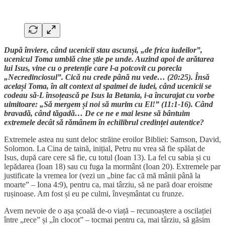
După înviere, când ucenicii stau ascunși, „de frica iudeilor”,
ucenicul Toma umblă cine știe pe unde. Auzind apoi de arătarea
lui Isus, vine cu o pretenție care l-a potcovit cu porecla
„Necredinciosul”. Cică nu crede până nu vede… (20:25). Însă
același Toma, în alt context al spaimei de iudei, când ucenicii se
codeau să-L însoțească pe Isus la Betania, i-a încurajat cu vorbe
uimitoare: „Să mergem și noi să murim cu El!” (11:1-16). Când
bravadă, când tăgadă… De ce ne e mai lesne să bântuim
extremele decât să rămânem în echilibrul credinței autentice?
Extremele astea nu sunt deloc străine eroilor Bibliei: Samson, David,
Solomon. La Cina de taină, inițial, Petru nu vrea să fie spălat de
Isus, după care cere să fie, cu totul (Ioan 13). La fel cu sabia și cu
lepădarea (Ioan 18) sau cu fuga la mormânt (Ioan 20). Extremele par
justificate la vremea lor (vezi un „bine fac că mă mânii până la
moarte” – Iona 4:9), pentru ca, mai târziu, să ne pară doar eroisme
rușinoase. Am fost și eu pe culmi, înveșmântat cu frunze.
Avem nevoie de o așa școală de-o viață – recunoaștere a oscilației
între „rece” și „în clocot” – tocmai pentru ca, mai târziu, să găsim