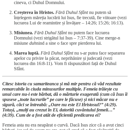
cineva, ci Duhul Domnului.
Creșterea în Hristos.
Fără Duhul Sfânt
nu putem să
înțelegem măreția lucrării lui Isus, fie trecută, fie viitoare (vezi
lucrarea Lui de reamintire și învățare – 14:26; 15:26; 16:13).
Misiunea.
Fără Duhul Sfânt
nu putem face lucrarea
Domnului (vezi strigătul lui Isus – 7:37-39). Cine merge-n
misiune
duh
nind a sine o face spre pierderea lui.
Marea luptă.
Fără Duhul Sfânt
nu s-ar putea face separarea
apelor cu privire la păcat, neprihănire și judecată (vezi
lucrarea din 16:8-11). Vom fi răspunzători față de Duhul
Sfânt.
Citesc istoria cu samariteanca și mă mir pentru că văd rezultate
remarcabile în ciuda minusurilor multiple. Femeia trăiește cu
unul care nu-i este bărbat, dă o mărturie exagerată (cum că Isus îi
spusese „toate lucrurile” pe care le făcuse) și nici măcar nu e
sigură, căci se întreabă: „Oare nu este El Hristosul?” (4:29).
Totuși, „mulți au crezut în El, datorită cuvântului femeii…”
(4:39). Cum de a fost atât de eficientă predicarea ei?
Femeia asta nu era neapărat o curvă. Dacă Isus zice că a avut cinci