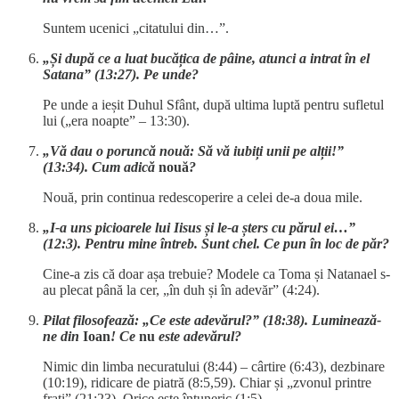
Suntem ucenici „citatului din…”.
„Și după ce a luat bucățica de pâine, atunci a intrat în el
Satana” (13:27). Pe unde?
Pe unde a ieșit Duhul Sfânt, după ultima luptă pentru sufletul
lui („era noapte” – 13:30).
„Vă dau o poruncă nouă: Să vă iubiți unii pe alții!”
(13:34). Cum adică
nouă
?
Nouă, prin continua redescoperire a celei de-a doua mile.
„I-a uns picioarele lui Iisus și le-a șters cu părul ei…”
(12:3). Pentru mine întreb. Sunt chel. Ce pun în loc de păr?
Cine-a zis că doar așa trebuie? Modele ca Toma și Natanael s-
au plecat până la cer, „în duh și în adevăr” (4:24).
Pilat filosofează: „Ce este adevărul?” (18:38). Luminează-
ne din
Ioan
! Ce
nu
este adevărul?
Nimic din limba necuratului (8:44) – cârtire (6:43), dezbinare
(10:19), ridicare de piatră (8:5,59). Chiar și „zvonul printre
frați” (21:23). Orice este întuneric (1:5).