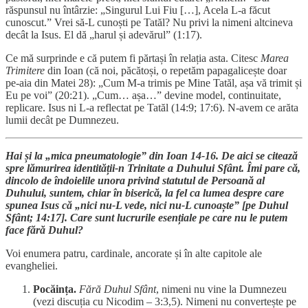
răspunsul nu întârzie: „Singurul Lui Fiu […], Acela L-a făcut
cunoscut.” Vrei să-L cunoști pe Tatăl? Nu privi la nimeni altcineva
decât la Isus. El dă „harul și adevărul” (1:17).
Ce mă surprinde e că putem fi părtași în relația asta. Citesc
Marea
Trimitere
din Ioan (că noi, păcătoși, o repetăm papagalicește doar
pe-aia din Matei 28): „Cum M-a trimis pe Mine Tatăl, așa vă trimit și
Eu pe voi” (20:21). „Cum… așa…” devine model, continuitate,
replicare. Isus ni L-a reflectat pe Tatăl (14:9; 17:6). N-avem ce arăta
lumii decât pe Dumnezeu.
Hai și la „mica pneumatologie” din Ioan 14-16. De aici se citează
spre lămurirea identității-n Trinitate a Duhului Sfânt. Îmi pare că,
dincolo de îndoielile unora privind statutul de Persoană al
Duhului, suntem, chiar în biserică, la fel ca lumea despre care
spunea Isus că „nici nu-L vede, nici nu-L cunoaște” [pe Duhul
Sfânt; 14:17]. Care sunt lucrurile esențiale pe care nu le putem
face fără Duhul?
Voi enumera patru, cardinale, ancorate și în alte capitole ale
evangheliei.
Pocăința.
Fără Duhul Sfânt
, nimeni nu vine la Dumnezeu
(vezi discuția cu Nicodim – 3:3,5). Nimeni nu convertește pe