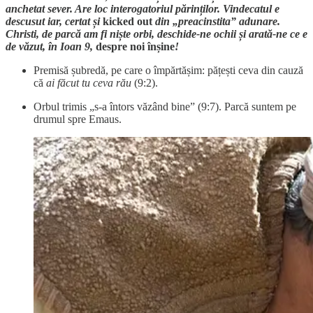
anchetat sever. Are loc interogatoriul părinților. Vindecatul e
descusut iar, certat și
kicked out
din „preacinstita” adunare.
Christi, de parcă am fi niște orbi, deschide-ne ochii și arată-ne ce e
de văzut, în Ioan 9,
despre noi înșine
!
Premisă șubredă, pe care o împărtășim: pățești ceva din cauză
că
ai făcut tu ceva rău
(9:2).
Orbul trimis „s-a întors văzând bine” (9:7). Parcă suntem pe
drumul spre Emaus.