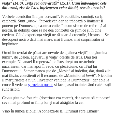
viața” (14:6), „vița cea adevărată” (15:1). Cum îmbogățesc cele
din urmă, zise de Isus, înțelegerea celor dintâi, zise de ucenici?
Vorbele ucenicilor îmi par „crezuri”. Predictibile, cuminți, ca la
cateheză. Sunt „orto-”, într-adevăr, dar ne trădează o limitare: Îl
punem pe Dumnezeu, ca-ntr-o cutie, într-un sistem de referință al
nostru, în definiții care să ne dea confortul că știm ce și în cine
credem. Când experiența vieții ne răstoarnă crezurile, Hristos ni Se
descoperă încă o dată mai mare, mai frumos, mai surprinzător și
împlinitor.
Omul încovoiat de păcat are nevoie de „pâinea vieții”, de „lumina
lumii”, de „calea, adevărul și viața” oferite de Isus. Dau trei
exemple. Natanael Îl reperează pe Isus drept un ne-trebnic
nazarinean, dar mai apoi Îl vede, cu plecăciune, ca „Fiul lui
Dumnezeu”. Samariteanca știe de „Mesia” al iudeilor, dar, două zile
mai târziu, consătenii ei Îl recunosc de „Mântuitorul
lumii
”. Nicodim
Îl mărturisește a fi un „Învățător venit de la Dumnezeu”, dar abia la
cruce Îl vede ca
șarpele-n pustie
și face pasul înainte când catehizații
sunt risipiți.
Ce-au știut n-a fost rău (doctrinar era corect), dar aveau să cunoască
ceva mai profund în ființa lor și mai atrăgător la cer.
Vino în lumea Bibliei! Abonează-te la „Drumul spre Emaus”!