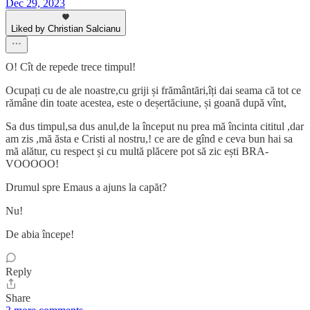
Dec 29, 2023
Liked by Christian Salcianu
O! Cît de repede trece timpul!
Ocupați cu de ale noastre,cu griji și frământări,îți dai seama că tot ce
rămâne din toate acestea, este o deșertăciune, și goană după vînt,
Sa dus timpul,sa dus anul,de la început nu prea mă încinta cititul ,dar
am zis ,mă ăsta e Cristi al nostru,! ce are de gînd e ceva bun hai sa
mă alătur, cu respect și cu multă plăcere pot să zic ești BRA-
VOOOOO!
Drumul spre Emaus a ajuns la capăt?
Nu!
De abia începe!
Reply
Share