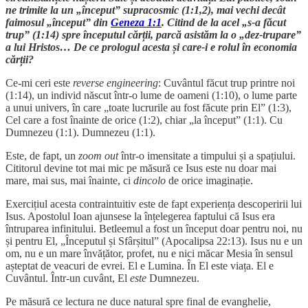
ne trimite la un „început” supracosmic (1:1,2), mai vechi decât
faimosul „început” din
Geneza 1:1
. Citind de la acel „s-a făcut
trup” (1:14) spre începutul cărții, parcă asistăm la o „dez-trupare”
a lui Hristos… De ce prologul acesta și care-i e rolul în economia
cărții?
Ce-mi ceri este
reverse engineering
: Cuvântul făcut trup printre noi
(1:14), un individ născut într-o lume de oameni (1:10), o lume parte
a unui univers, în care „toate lucrurile au fost făcute prin El” (1:3),
Cel care a fost înainte de orice (1:2), chiar „la început” (1:1). Cu
Dumnezeu (1:1). Dumnezeu (1:1).
Este, de fapt, un
zoom out
într-o imensitate a timpului și a spațiului.
Cititorul devine tot mai mic pe măsură ce Isus este nu doar mai
mare, mai sus, mai înainte, ci
dincolo
de orice imaginație.
Exercițiul acesta contraintuitiv este de fapt experiența descoperirii lui
Isus. Apostolul Ioan ajunsese la înțelegerea faptului că Isus era
întruparea infinitului. Betleemul a fost un început doar pentru noi, nu
și pentru El, „Începutul și Sfârșitul” (Apocalipsa 22:13). Isus nu e un
om, nu e un mare învățător, profet, nu e nici măcar Mesia în sensul
așteptat de veacuri de evrei. El e Lumina. În El este viața. El e
Cuvântul. Într-un cuvânt, El
este
Dumnezeu.
Pe măsură ce lectura ne duce natural spre final de evanghelie,