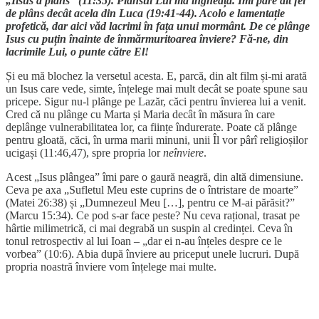
„Iisus a plâns” (11:35). Plânsul Lui mă îngheață. Îmi pare alt fel
de plâns decât acela din Luca (19:41-44). Acolo e lamentație
profetică, dar aici văd lacrimi în fața unui mormânt. De ce plânge
Isus cu puțin înainte de înmărmuritoarea înviere? Fă-ne, din
lacrimile Lui, o punte către El!
Și eu mă blochez la versetul acesta. E, parcă, din alt film și-mi arată
un Isus care vede, simte, înțelege mai mult decât se poate spune sau
pricepe. Sigur nu-l plânge pe Lazăr, căci pentru învierea lui a venit.
Cred că nu plânge cu Marta și Maria decât în măsura în care
deplânge vulnerabilitatea lor, ca ființe îndurerate. Poate că plânge
pentru gloată, căci, în urma marii minuni, unii Îl vor pârî religioșilor
ucigași (11:46,47), spre propria lor
neînviere
.
Acest „Isus plângea” îmi pare o gaură neagră, din altă dimensiune.
Ceva pe axa „Sufletul Meu este cuprins de o întristare de moarte”
(Matei 26:38) și „Dumnezeul Meu […], pentru ce M-ai părăsit?”
(Marcu 15:34). Ce pod s-ar face peste? Nu ceva rațional, trasat pe
hârtie milimetrică, ci mai degrabă un suspin al credinței. Ceva în
tonul retrospectiv al lui Ioan – „dar ei n-au înțeles despre ce le
vorbea” (10:6). Abia după înviere au priceput unele lucruri. După
propria noastră înviere vom înțelege mai multe.