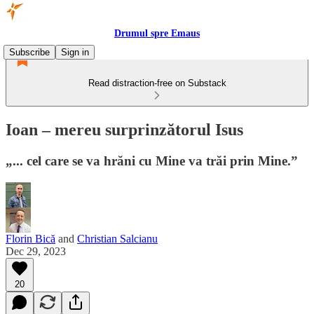
Drumul spre Emaus
Subscribe
Sign in
Read distraction-free on Substack
Ioan – mereu surprinzătorul Isus
„... cel care se va hrăni cu Mine va trăi prin Mine.”
Florin Bică
and
Christian Salcianu
Dec 29, 2023
20