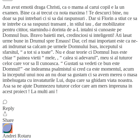
Am avut emotii draga Christi, ca o mama al carui copil e la un
examen. Bine ca ai trecut cu nota maxima ! Te descurci bine, nu
doar sa pui intrebari ci si sa dai raspunsuri . Dar si Florin a stiut ce sa
te intrebe ca sa raspunzi transant , in stilul tau , dar mobilizator
pentru cititor, starnindu-i dorinta de a-L intalni si cunoaste pe
Domnul Isus. Bravo baietii mei, credinciosi si inteligenti! Ati lasat
urme bune in Drumul spre Emaus! Dar, cel mai important este ca ne-
ati indrumat sa calcam pe urmele Domnului Isus, inceputul si
sfarsitul, “ a tot si a toate”. Nu e doar teorie ci Domnul Isus este
chiar “ painea vietii “ mele, , “ calea si adevarul”, meu si al tuturor
celor care vor sa Il cunoasca. “ Gustati sa vedeti ce bun este
Domnul!” -ne indeamna psalmistul si cred ca este momentul, acum
la inceputul unui nou an nu doar sa gustam ci sa avem mereu o masa
imbelsugata cu invataturile Lui, dupa care sa ghidam viata noastra.
Asa sa ne ajute Dumnezeu tuturor celor care am mers impreuna in
acest proiect ! La multi ani !
Reply
Share
Andrei Rotaru