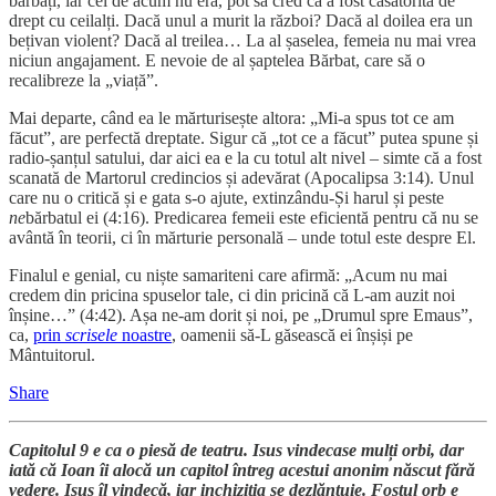
bărbați, iar cel de acum nu era, pot să cred că a fost căsătorită de
drept cu ceilalți. Dacă unul a murit la război? Dacă al doilea era un
bețivan violent? Dacă al treilea… La al șaselea, femeia nu mai vrea
niciun angajament. E nevoie de al șaptelea Bărbat, care să o
recalibreze la „viață”.
Mai departe, când ea le mărturisește altora: „Mi-a spus tot ce am
făcut”, are perfectă dreptate. Sigur că „tot ce a făcut” putea spune și
radio-șanțul satului, dar aici ea e la cu totul alt nivel – simte că a fost
scanată de Martorul credincios și adevărat (Apocalipsa 3:14). Unul
care nu o critică și e gata s-o ajute, extinzându-Și harul și peste
ne
bărbatul ei (4:16). Predicarea femeii este eficientă pentru că nu se
avântă în teorii, ci în mărturie personală – unde totul este despre El.
Finalul e genial, cu niște samariteni care afirmă: „Acum nu mai
credem din pricina spuselor tale, ci din pricină că L-am auzit noi
înșine…” (4:42). Așa ne-am dorit și noi, pe „Drumul spre Emaus”,
ca,
prin
scrisele
noastre
, oamenii să-L găsească ei înșiși pe
Mântuitorul.
Share
Capitolul 9 e ca o piesă de teatru. Isus vindecase mulți orbi, dar
iată că Ioan îi alocă un capitol întreg acestui anonim născut fără
vedere. Isus îl vindecă, iar inchiziția se dezlănțuie. Fostul orb e