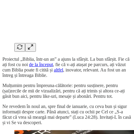
Proiectul „Biblia, într-un an” a ajuns la sfârșit. La bun sfârșit. Fie că
ați fost cu noi
de la început
, fie că v-ați atașat pe parcurs, ați văzut
cum Biblia poate fi citită și
altfel
, inovator, relevant. Au fost un an
întreg și întreaga Biblie.
Mulțumim pentru împreuna-călătorie: pentru susținere, pentru
(șai)zecile de mii de vizualizări, pentru că ați trimis și altora ce-ați
găsit bun aici, pentru like-uri, mesaje și abonări. Pentru tot.
Ne revedem în noul an, spre final de ianuarie, cu ceva bun și sigur
informații despre carte. Până atunci, stați cu ochii pe Cel ce „S-a
făcut că vrea să meargă mai departe” (Luca 24:28). Invitați-L în casă
și vi Se va descoperi.