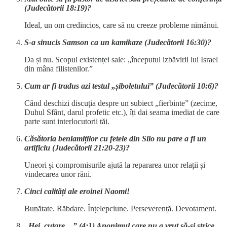
(Judecătorii 18:19)?
Ideal, un om credincios, care să nu creeze probleme nimănui.
S-a sinucis Samson ca un kamikaze (Judecătorii 16:30)?
Da și nu. Scopul existenței sale: „începutul izbăvirii lui Israel
din mâna filistenilor.”
Cum ar fi tradus azi testul „șiboletului” (Judecătorii 10:6)?
Când deschizi discuția despre un subiect „fierbinte” (zecime,
Duhul Sfânt, darul profetic etc.), îți dai seama imediat de care
parte sunt interlocutorii tăi.
Căsătoria beniamiților cu fetele din Silo nu pare a fi un
artificiu (Judecătorii 21:20-23)?
Uneori și compromisurile ajută la repararea unor relații și
vindecarea unor răni.
Cinci calități ale eroinei Naomi!
Bunătate. Răbdare. Înțelepciune. Perseverență. Devotament.
„Hei, cutare…” (4:1) Anonimul care nu a vrut să-și strice