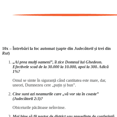
10x – Întrebări la foc automat (șapte din
Judecătorii
și trei din
Rut
)
„Ai prea mulți oameni”, îi zice Domnul lui Ghedeon.
Efectivele scad de la 30.000 la 10.000, apoi la 300. Adică
1%?
Omul se simte în siguranță când cantitatea este mare, dar,
uneori, Dumnezeu cere „puțin și bun”.
Cine sunt azi neamurile care „vă vor sta în coaste”
(Judecătorii 2:3)?
Obiceiurile păcătoase neînvinse.
Mai bine să fii pastor de district sau președinte de conferință