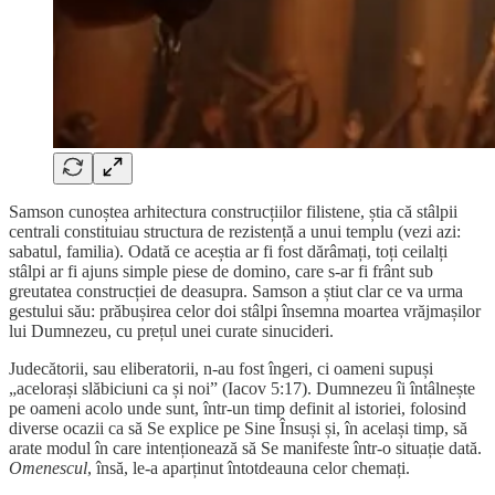
Samson cunoștea arhitectura construcțiilor filistene, știa că stâlpii
centrali constituiau structura de rezistență a unui templu (vezi azi:
sabatul, familia). Odată ce aceștia ar fi fost dărâmați, toți ceilalți
stâlpi ar fi ajuns simple piese de domino, care s-ar fi frânt sub
greutatea construcției de deasupra. Samson a știut clar ce va urma
gestului său: prăbușirea celor doi stâlpi însemna moartea vrăjmașilor
lui Dumnezeu, cu prețul unei curate sinucideri.
Judecătorii, sau eliberatorii, n-au fost îngeri, ci oameni supuși
„acelorași slăbiciuni ca și noi”
(Iacov 5:17). Dumnezeu îi întâlnește
pe oameni acolo unde sunt, într-un timp definit al istoriei, folosind
diverse ocazii ca să Se explice pe Sine Însuși și, în același timp, să
arate modul în care intenționează să Se manifeste într-o situație dată.
Omenescul
, însă, le-a aparținut întotdeauna celor chemați.