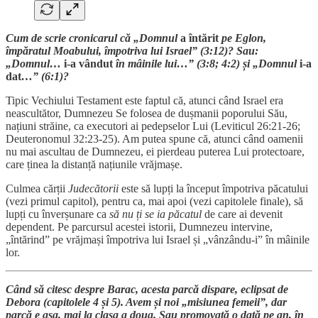
Cum de scrie cronicarul că „Domnul
a întărit
pe Eglon,
împăratul Moabului, împotriva lui Israel” (3:12)? Sau:
„Domnul…
i-a vândut
în mâinile lui…” (3:8; 4:2) și „Domnul
i-a
dat
…” (6:1)?
Tipic Vechiului Testament este faptul că, atunci când Israel era
neascultător, Dumnezeu Se folosea de dușmanii poporului Său,
națiuni străine, ca executori ai pedepselor Lui (Leviticul 26:21-26;
Deuteronomul 32:23-25). Am putea spune că, atunci când oamenii
nu mai ascultau de Dumnezeu, ei pierdeau puterea Lui protectoare,
care ținea la distanță națiunile vrăjmașe.
Culmea cărții
Judecătorii
este să lupți la început împotriva păcatului
(vezi primul capitol), pentru ca, mai apoi (vezi capitolele finale), să
lupți cu înverșunare ca
să nu ți se ia păcatul
de care ai devenit
dependent. Pe parcursul acestei istorii, Dumnezeu intervine,
„întărind” pe vrăjmași împotriva lui Israel și „vânzându-i” în mâinile
lor.
Când să citesc despre Barac, acesta parcă dispare, eclipsat de
Debora (capitolele 4 și 5). Avem și noi „misiunea femeii”, dar
parcă e așa, mai la clasa a doua. Sau promovată o dată pe an, în