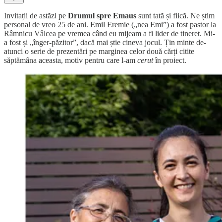
Invitații de astăzi pe
Drumul spre Emaus
sunt tată și fiică. Ne știm
personal de vreo 25 de ani. Emil Eremie („nea Emi”) a fost pastor la
Râmnicu Vâlcea pe vremea când eu mijeam a fi lider de tineret. Mi-
a fost și „înger-păzitor”, dacă mai știe cineva jocul. Țin minte de-
atunci o serie de prezentări pe marginea celor două cărți citite
săptămâna aceasta, motiv pentru care l-am
cerut
în proiect.