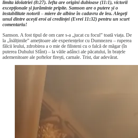
limita idolatriei (8:27). Iefta are origini dubioase (11:1), victorii
excepționale și jurăminte pripite. Samson are o putere și o
instabilitate notorii
–
miere de albine în cadavru de leu. Alegeți
unul dintre acești eroi ai credinței (Evrei 11:32) pentru un scurt
comentariu!
Samson. A fost tipul de om care s-a „jucat cu focul” toată viața. De
la „înălțimile” amețitoare ale experiențelor cu Dumnezeu – ruperea
fălcii leului, zdrobirea a o mie de filisteni cu o falcă de măgar (în
puterea Duhului Sfânt) – la văile adânci ale păcatului, în brațele
ademenitoare ale poftelor firești, carnale. Trist, dar adevărat.