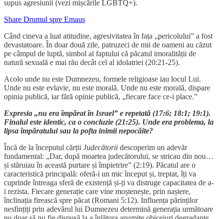
supus agresiunii (vezi mișcările LGBTQ+).
Share Drumul spre Emaus
Când cineva a luat atitudine, agresivitatea în fața „pericolului” a fost
devastatoare. În doar două zile, patruzeci de mii de oameni au căzut
pe câmpul de luptă, simbol al faptului că păcatul imoralității de
natură sexuală e mai rău decât cel al idolatriei (20:21-25).
Acolo unde nu este Dumnezeu, formele religioase iau locul Lui.
Unde nu este evlavie, nu este morală. Unde nu este morală, dispare
opinia publică, iar fără opinie publică, „fiecare face ce-i place.”
Expresia „nu era împărat în Israel” e repetată (17:6; 18:1; 19:1).
Finalul este identic, ca o concluzie (21:25). Unde era problema, la
lipsa împăratului sau la pofta inimii nepocăite?
Încă de la începutul cărții
Judecătorii
descoperim un adevăr
fundamental: „Dar, după moartea judecătorului, se stricau din nou…
și stăruiau în această purtare și împietrire”
(2:19). Păcatul are o
caracteristică principală: oferă-i un mic început și, treptat, îți va
cuprinde întreaga sferă de existență și-ți va distruge capacitatea de a-
i rezista. Fiecare generație care vine moștenește, prin naștere,
înclinația firească spre păcat (Romani 5:12). Influența părinților
nesfințiți prin adevărul lui Dumnezeu determină generația următoare
nu doar să nu fie dispusă la a înlătura anumite obiceiuri degradante,