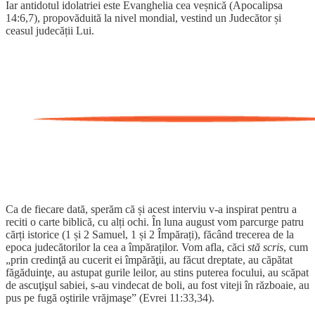
Iar antidotul idolatriei este Evanghelia cea veșnică (Apocalipsa
14:6,7), propovăduită la nivel mondial, vestind un Judecător și
ceasul judecății Lui.
Ca de fiecare dată, sperăm că și acest interviu v-a inspirat pentru a
reciti o carte biblică, cu alți ochi. În luna august vom parcurge patru
cărți istorice (1 și 2 Samuel, 1 și 2 Împărați), făcând trecerea de la
epoca judecătorilor la cea a împăraților. Vom afla, căci
stă scris
, cum
„prin credinţă au cucerit ei împărăţii, au făcut dreptate, au căpătat
făgăduinţe, au astupat gurile leilor, au stins puterea focului, au scăpat
de ascuţişul sabiei, s-au vindecat de boli, au fost viteji în războaie, au
pus pe fugă oştirile vrăjmaşe” (Evrei 11:33,34).