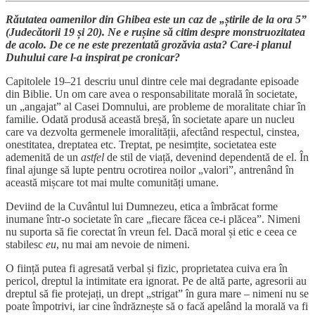
Răutatea oamenilor din Ghibea este un caz de „știrile de la ora 5”
(Judecătorii 19 și 20). Ne e rușine să citim despre monstruozitatea
de acolo. De ce ne este prezentată grozăvia asta? Care-i planul
Duhului care l-a inspirat pe cronicar?
Capitolele 19–21 descriu unul dintre cele mai degradante episoade
din Biblie. Un om care avea o responsabilitate morală în societate,
un „angajat” al Casei Domnului, are probleme de moralitate chiar în
familie. Odată produsă această breșă, în societate apare un nucleu
care va dezvolta germenele imoralității, afectând respectul, cinstea,
onestitatea, dreptatea etc. Treptat, pe nesimțite, societatea este
ademenită de un
astfel
de stil de viață, devenind dependentă de el. În
final ajunge să lupte pentru ocrotirea noilor „valori”, antrenând în
această mișcare tot mai multe comunități umane.
Deviind de la Cuvântul lui Dumnezeu, etica a îmbrăcat forme
inumane într-o societate în care „fiecare făcea ce-i plăcea”. Nimeni
nu suporta să fie corectat în vreun fel. Dacă moral și etic e ceea ce
stabilesc
eu
, nu mai am nevoie de nimeni.
O ființă putea fi agresată verbal și fizic, proprietatea cuiva era în
pericol, dreptul la intimitate era ignorat. Pe de altă parte, agresorii au
dreptul să fie protejați, un drept „strigat” în gura mare – nimeni nu se
poate împotrivi, iar cine îndrăznește să o facă apelând la morală va fi