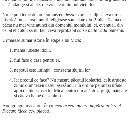
ci să adauge și altele, dezvoltate în timpul vieții lor.
Nu te poți teme de un Dumnezeu
despre
care asculți câteva ore la
biserică, în câteva imnuri religioase sau citate din Biblie. Teama de
păcat nu mai vine atunci din domeniul moralului, ci, eventual, din
cel al eticului: să nu faci ceva reprobabil
ca să nu te vadă
oamenii.
Urmăresc sumar istoria în etape a lui Mica:
mama iubește idolii,
fiul face o casă pentru ei,
nepotul este „sfințit”, consacrat slujirii lor.
Iar preotul ce face? Nu mustră păcatul idolatriei, ci lustruiește
zilnic dumnezeii casei, așezându-i în ordine pe raft și urând
apoi de bine casei lui Mica pentru o mână de arginți, mâncare
și câteva haine de schimb.
Aud gongul macabru:
În vremea aceea, nu era împărat în Israel.
Fiecare făcea ce-i plăcea.