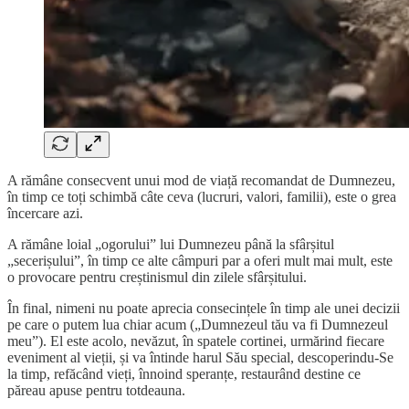
A rămâne consecvent unui mod de viață recomandat de Dumnezeu,
în timp ce toți schimbă câte ceva (lucruri, valori, familii), este o grea
încercare azi.
A rămâne loial „ogorului” lui Dumnezeu până la sfârșitul
„secerișului”, în timp ce alte câmpuri par a oferi mult mai mult, este
o provocare pentru creștinismul din zilele sfârșitului.
În final, nimeni nu poate aprecia consecințele în timp ale unei decizii
pe care o putem lua chiar acum („Dumnezeul tău va fi Dumnezeul
meu”). El este acolo, nevăzut, în spatele cortinei, urmărind fiecare
eveniment al vieții, și va întinde harul Său special, descoperindu-Se
la timp, refăcând vieți, înnoind speranțe, restaurând destine ce
păreau apuse pentru totdeauna.