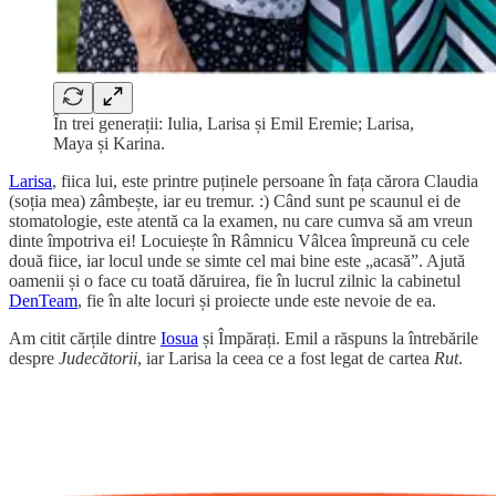
În trei generații: Iulia, Larisa și Emil Eremie; Larisa,
Maya și Karina.
Larisa
, fiica lui, este printre puținele persoane în fața cărora Claudia
(soția mea) zâmbește, iar eu tremur. :) Când sunt pe scaunul ei de
stomatologie, este atentă ca la examen, nu care cumva să am vreun
dinte împotriva ei! Locuiește în Râmnicu Vâlcea împreună cu cele
două fiice, iar locul unde se simte cel mai bine este „acasă”. Ajută
oamenii și o face cu toată dăruirea, fie în lucrul zilnic la cabinetul
DenTeam
, fie în alte locuri și proiecte unde este nevoie de ea.
Am citit cărțile dintre
Iosua
și Împărați. Emil a răspuns la întrebările
despre
Judecătorii
, iar Larisa la ceea ce a fost legat de cartea
Rut
.