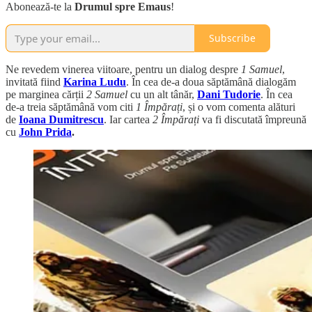
Abonează-te la
Drumul spre Emaus
!
Subscribe
Ne revedem vinerea viitoare, pentru un dialog despre
1 Samuel
,
invitată fiind
Karina Ludu
. În cea de-a doua săptămână dialogăm
pe marginea cărții
2 Samuel
cu un alt tânăr,
Dani Tudorie
. În cea
de-a treia săptămână vom citi
1 Împărați
, și o vom comenta alături
de
Ioana Dumitrescu
. Iar cartea
2 Împărați
va fi discutată împreună
cu
John Prida
.