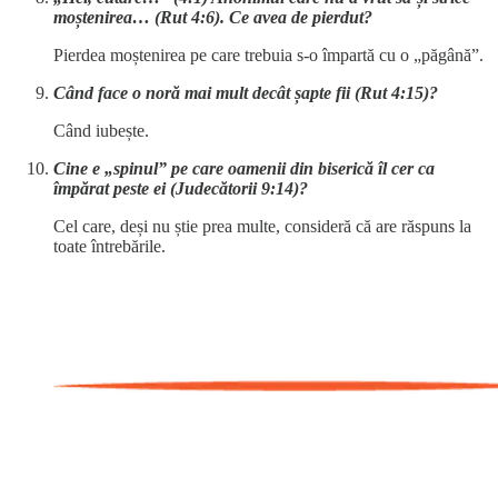
moștenirea… (Rut 4:6). Ce avea de pierdut?
Pierdea moștenirea pe care trebuia s-o împartă cu o „păgână”.
Când face o noră mai mult decât șapte fii (Rut 4:15)?
Când iubește.
Cine e „spinul” pe care oamenii din biserică îl cer ca
împărat peste ei (Judecătorii 9:14)?
Cel care, deși nu știe prea multe, consideră că are răspuns la
toate întrebările.