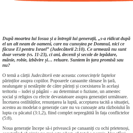
După moartea lui Iosua și a întregii lui generații, „s-a ridicat după
el un alt neam de oameni, care nu cunoștea pe Domnul, nici ce
făcuse El pentru Israel” (Judecătorii 2:10). Ce urmează nu sunt
doar versete (vs. 11-23), ci ani, decenii și secole de lepădare,
mânie, robie, izbăvire și… reluare. Suntem în țara promisă sau
nu?
O temă a cărții
Judecătorii
este aceasta:
consecințele
faptelor
părinților asupra copiilor. Popoarele canaanite rămase în țară,
nealungate și nestârpite de către părinți și coexistarea în același
teritoriu – iudei și păgâni – au determinat o fuziune, un amestec
social și religios cu efecte devastatoare asupra generației următoare.
Încetarea ostilităților, renunțarea la luptă, acceptarea tacită a situației,
acestea au modelat o generație care nu va cunoaște arta războiului în
lupta cu păcatul (3:1,2), fiind complet nepregătită în fața conflictelor
(5:8).
Noua generație începe să-i privească pe canaaniți cu ochi prietenoși,