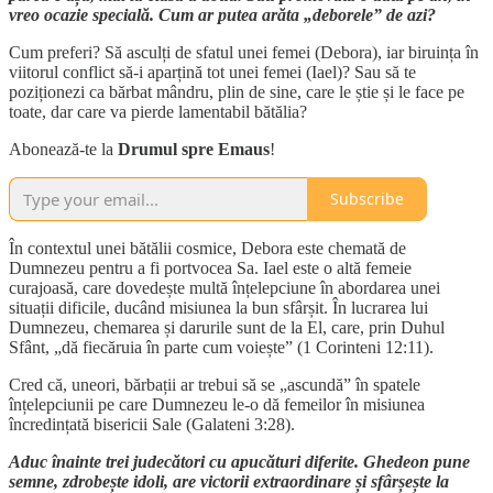
vreo ocazie specială. Cum ar putea arăta „deborele” de azi?
Cum preferi? Să asculți de sfatul unei femei (Debora), iar biruința în
viitorul conflict să-i aparțină tot unei femei (Iael)? Sau să te
poziționezi ca bărbat mândru, plin de sine, care le știe și le face pe
toate, dar care va pierde lamentabil bătălia?
Abonează-te la
Drumul spre Emaus
!
Subscribe
În contextul unei bătălii cosmice, Debora este chemată de
Dumnezeu pentru a fi portvocea Sa. Iael este o altă femeie
curajoasă, care dovedește multă înțelepciune în abordarea unei
situații dificile, ducând misiunea la bun sfârșit. În lucrarea lui
Dumnezeu, chemarea și darurile sunt de la El, care, prin Duhul
Sfânt, „dă fiecăruia în parte cum voiește” (1 Corinteni 12:11).
Cred că, uneori, bărbații ar trebui să se „ascundă” în spatele
înțelepciunii pe care Dumnezeu le-o dă femeilor în misiunea
încredințată bisericii Sale (Galateni 3:28).
Aduc înainte trei judecători cu apucături diferite. Ghedeon pune
semne, zdrobește idoli, are victorii extraordinare și sfârșește la