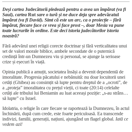
Deși cartea
Judecătorii
pledează pentru a avea un împărat (va fi
Saul), cartea
Rut
sare o tură și ne duce deja spre
adevăratul
împărat (va fi David). Simt că este un arc, ca o proiecție – fără
împărat, fiecare face ce vrea și face prost –, doar Mesia va pune
toate lucrurile în ordine. Este deci istoria judecătorilor istoria
noastră?
Fără adevărul unei religii corecte doctrinar și fără verticalitatea unui
set de valori morale biblice, ambele secondate de o puternică
credință într-un Dumnezeu viu și personal, se ajunge la serioase
crize și eșecuri în viață.
Opinia publică a amuțit, societatea însăși a devenit dependentă de
imoralitate. Progresia păcatului e nebănuită: nu doar locuitorii unei
cetăți (Ghibea) au consimțit să lupte pentru dreptul de a „ocroti”, de
a „proteja” imoralitatea cu prețul vieții, ci toate (20:14) celelalte
cetăți ale tribului lui Beniamin au luat aceeași poziție: „s-au strâns…
să lupte” cu Israel.
Idolatria, o religie în care fiecare se raportează la Dumnezeu, în actul
închinării, după cum crede, este foarte periculoasă. Ea transcende
indivizi, familii, generații, națiuni, ajungând un flagel global.
Iată ce
vedem azi!