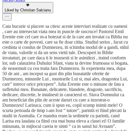
Liked by Christian Salcianu
Cata bucurie si placere sa citesc aceste interviuri realizate cu oameni
, care au intersectat viata mea in puncte de rascruce! Pastorul Emil
Eremie este cel care m-a botezat si de la care am invatat ca Biblia nu
este o carte de povesti, care sa fie doar citita. Studiul serios , facut cu
credinta si condus de Dumnezeu, iti schimba modul de a gandi, stilul
de viata, valorile si da un sens vietii tale. Descoperi in Biblie
invataturi, pe care daca ti le insusesti si le asimilezi , traind conform
lor, sub calauzirea Duhului Sfant, viata ta devine frumoasa si bogata,
de neasemuit cu cea traita fara Dumnezeu. In experienta mea, dupa
50 de ani , am inceput sa gust din plin bunatatile oferite de
Dumnezeu, minunile Lui , mustrarile Lui si, mai ales, dragostea Lui,
care” intrece orice pricepere”. Iulia Eremie este o minune de fata a
sufletului meu. Bunatate, delicatete, blandete, dragoste, sacrificiu,
dedicare, discretie, le intalnesti in caracterul ei. Slava Domnului ca
am beneficiat din plin de aceste daruri cu care a inzestrat-o
Dumnezeu! Larisuca, cum ii spun eu, copil scump inimii mele! O
scurta perioada de timp i-am fost “ tutore”, parintii ei fiind plecati la
studii in Australia. Ce mandra eram la sedintele cu parintii, cand
Larisa era laudata ca fiind cea mai buna eleva a clasei ei! O familie
minunata, in mijlocul careia te simti “ ca in sanul lui Avraam”.