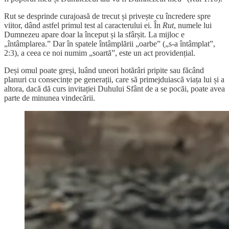
Rut se desprinde curajoasă de trecut și privește cu încredere spre
viitor, dând astfel primul test al caracterului ei. În
Rut
, numele lui
Dumnezeu apare doar la început și la sfârșit. La mijloc e
„întâmplarea.” Dar în spatele întâmplării „oarbe” („s-a întâmplat”,
2:3), a ceea ce noi numim „soartă”, este un act providențial.
Deși omul poate greși, luând uneori hotărâri pripite sau făcând
planuri cu consecințe pe generații, care să primejduiască viața lui și a
altora, dacă dă curs invitației Duhului Sfânt de a se pocăi, poate avea
parte de minunea vindecării.