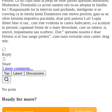
Pardon, ca un copil tinut la piept de niste parinti spirituali admirabili.
Multumesc Domnului ca acesti oameni rari m-au adoptat in familia
lor ! Raspunsurile lor la interviu sunt profunde, inteligente si ne
conving ca in istoria lumii Dumnezeu este mereu prezent, gata sa ne
ofere biruinta impotriva pacatului, doar prin puterea Lui! Lupta
dintre bine si rau , care este evidenta in cartea Judecatori, s-a acutizat
in prezent, capatand forme de o mare diversitate, care ne uimesc si,
uneori, inspaimanta sau scarbesc. Dar,“ speranta noastra e doar
Hristos si al Sau sange pretios”, cum suna versurile unui cantec drag
mie.
Reply
Share
5 more comments...
Top
Latest
Discussions
No posts
Ready for more?
Subscribe