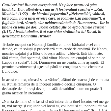
Cazul eroinei Rut este excepțional. Ne place pentru că știm
finalul… Dar, altminteri, cum ar fi fost evaluat cazul ei – „Rut,
Moabita” (1:22) – de bătrânii poporului? „Neisraelită”, văduvă,
fără copii, nora unei evreice care, la foamete („în pandemie”), a
fugit din țară, săracă, clar nebinecuvântată de Dumnezeu… Iar la
final e cu totul pe dos, „toată cetatea știe că ești o femeie cinstită”
(3:11). Absolut uimitor, Rut este chiar străbunica lui David, în
genealogia Domnului Hristos!
Trebuie început cu Naomi și familia ei, unde bărbatul e cel care
decide, caută soluții și procedează cum crede de cuviință. Pe Naomi,
moartea soțului și a fiilor o lovește adânc: văduvă, fără identitate,
fără cămin, fără speranță, fără viitor. Naomi are curajul să se ridice
(„apoi s-a sculat”, 1:6). Dumnezeu nu ne ceartă, ci ne așteaptă. El
permite evenimente și așteaptă până ce conștiința simte chemarea
Lui dulce.
În acest context, rămasă și ea văduvă, alături de soacra și de cumnata
ei, Rut se remarcă de la început printr-o decizie curajoasă. O
declarație de iubire și devoțiune atât de sublimă, cum nu poate fi
găsită nicăieri în literatură:
„Nu sta de mine să te las și să mă întorc de la tine! Încotro vei merge
tu, voi merge și eu; unde vei locui tu, voi locui și eu; poporul tău va
fi poporul meu și Dumnezeul tău va fi Dumnezeul meu” (Rut 1:16).