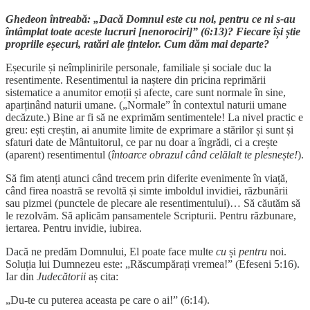
Ghedeon întreabă: „Dacă Domnul este cu noi, pentru ce ni s-au
întâmplat toate aceste lucruri [nenorociri]” (6:13)? Fiecare își știe
propriile eșecuri, ratări ale țintelor. Cum dăm mai departe?
Eșecurile și neîmplinirile personale, familiale și sociale duc la
resentimente. Resentimentul ia naștere din pricina reprimării
sistematice a anumitor emoții și afecte, care sunt normale în sine,
aparținând naturii umane. („Normale” în contextul naturii umane
decăzute.) Bine ar fi să ne exprimăm sentimentele! La nivel practic e
greu: ești creștin, ai anumite limite de exprimare a stărilor și sunt și
sfaturi date de Mântuitorul, ce par nu doar a îngrădi, ci a crește
(aparent) resentimentul (
întoarce obrazul când celălalt te plesnește!
).
Să fim atenți atunci când trecem prin diferite evenimente în viață,
când firea noastră se revoltă și simte imboldul invidiei, răzbunării
sau pizmei (punctele de plecare ale resentimentului)… Să căutăm să
le rezolvăm. Să aplicăm pansamentele Scripturii. Pentru răzbunare,
iertarea. Pentru invidie, iubirea.
Dacă ne predăm Domnului, El poate face multe
cu
și
pentru
noi.
Soluția lui Dumnezeu este: „Răscumpărați vremea!” (Efeseni 5:16).
Iar din
Judecătorii
aș cita:
„Du-te cu puterea aceasta pe care o ai!” (6:14).