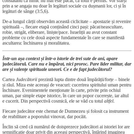
constatând că nimic nu mai este păcat, că totul e permis. Vor sfârși
prin a se angaja nu doar în legături sociale cu dușmanii lor, ci și în
legături de sânge (3:5,6).
De-a lungul cărții observăm această ciclicitate – apostazie și revenire
spirituală –, fiecare etapă conținând cinci pași: păcat/neascultare,
robie, strigăt, eliberare, liniște/pace. Israeliții au avut constant
probleme cu cele două aspecte fundamentale în care se manifestă
ascultarea: închinarea și moralitatea.
Într-un așa context și într-o istorie de trei sute de ani, apare
judecătorul
. Care nu e împărat, nici proroc. Pare lider militar, dar
are și valențe spirituale uneori. Ce e de fapt judecătorul?
Cartea
Judecătorii
prezintă lupta dintre două împărății/forțe – binele
și răul. Miza este aceeași de veacuri: cucerirea spiritului uman pentru
închinare. Evenimentele menționate în carte, privite prin ochiul
uman, par simple etape istorice, în care un popor cucerește, iar altul
e cucerit. Din perspectivă cosmică, ele se văd cu totul
altfel
.
Fiecare judecător este chemat de Dumnezeu și folosit ca instrument
de reabilitare a poporului vinovat, dar pocăit.
Înclin să cred că numărul de doisprezece judecători ai istoriei lor are
semnificație doar privit din aceeași perspectivă, întărind imaginea