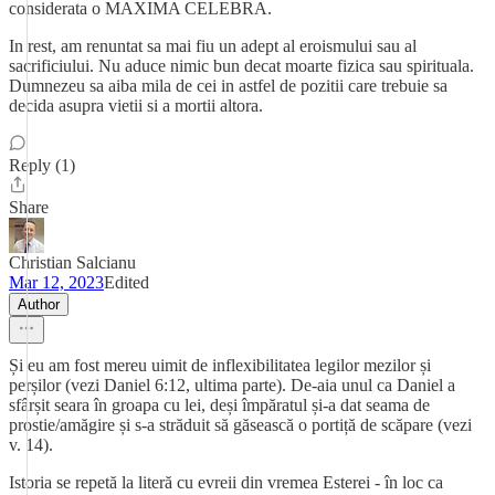
considerata o MAXIMA CELEBRA.
In rest, am renuntat sa mai fiu un adept al eroismului sau al
sacrificiului. Nu aduce nimic bun decat moarte fizica sau spirituala.
Dumnezeu sa aiba mila de cei in astfel de pozitii care trebuie sa
decida asupra vietii si a mortii altora.
Reply (1)
Share
Christian Salcianu
Mar 12, 2023
Edited
Author
Și eu am fost mereu uimit de inflexibilitatea legilor mezilor și
perșilor (vezi Daniel 6:12, ultima parte). De-aia unul ca Daniel a
sfârșit seara în groapa cu lei, deși împăratul și-a dat seama de
prostie/amăgire și s-a străduit să găsească o portiță de scăpare (vezi
v. 14).
Istoria se repetă la literă cu evreii din vremea Esterei - în loc ca