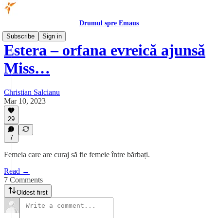
Drumul spre Emaus
Subscribe
Sign in
Estera – orfana evreică ajunsă
Miss…
Christian Salcianu
Mar 10, 2023
29
7
Femeia care are curaj să fie femeie între bărbați.
Read →
7 Comments
Oldest first