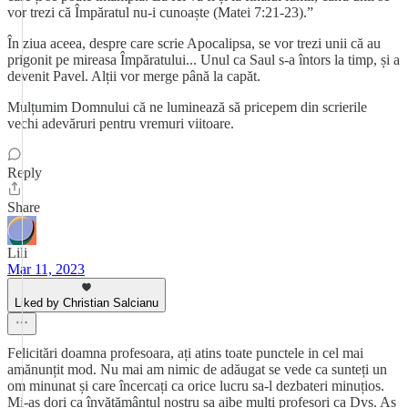
vor trezi că Împăratul nu-i cunoaște (Matei 7:21-23).”
În ziua aceea, despre care scrie Apocalipsa, se vor trezi unii că au
prigonit pe mireasa Împăratului... Unul ca Saul s-a întors la timp, și a
devenit Pavel. Alții vor merge până la capăt.
Mulțumim Domnului că ne luminează să pricepem din scrierile
vechi adevăruri pentru vremuri viitoare.
Reply
Share
Lili
Mar 11, 2023
Liked by Christian Salcianu
Felicitări doamna profesoara, ați atins toate punctele in cel mai
amănunțit mod. Nu mai am nimic de adăugat se vede ca sunteți un
om minunat și care încercați ca orice lucru sa-l dezbateri minuțios.
Mi-as dori ca învățământul nostru sa aibe mulți profesori ca Dvs. As