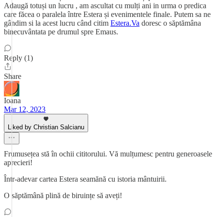
Adaugă totuși un lucru , am ascultat cu mulți ani in urma o predica
care făcea o paralela între Estera și evenimentele finale. Putem sa ne
gândim si la acest lucru când citim
Estera.Va
doresc o săptămâna
binecuvântata pe drumul spre Emaus.
Reply (1)
Share
Ioana
Mar 12, 2023
Liked by Christian Salcianu
Frumusețea stă în ochii cititorului. Vă mulțumesc pentru generoasele
aprecieri!
Într-adevar cartea Estera seamănă cu istoria mântuirii.
O săptămână plină de biruințe să aveți!