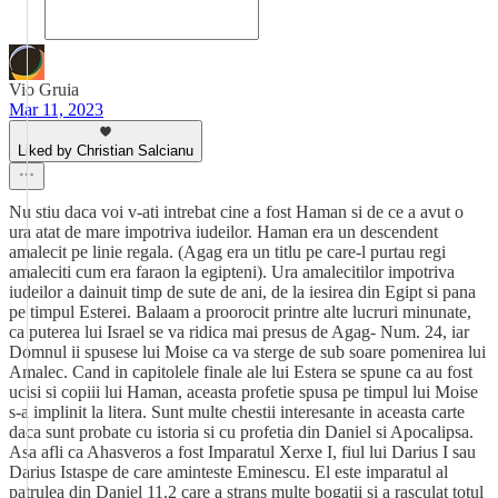
Vio Gruia
Mar 11, 2023
Liked by Christian Salcianu
Nu stiu daca voi v-ati intrebat cine a fost Haman si de ce a avut o
ura atat de mare impotriva iudeilor. Haman era un descendent
amalecit pe linie regala. (Agag era un titlu pe care-l purtau regi
amaleciti cum era faraon la egipteni). Ura amalecitilor impotriva
iudeilor a dainuit timp de sute de ani, de la iesirea din Egipt si pana
pe timpul Esterei. Balaam a proorocit printre alte lucruri minunate,
ca puterea lui Israel se va ridica mai presus de Agag- Num. 24, iar
Domnul ii spusese lui Moise ca va sterge de sub soare pomenirea lui
Amalec. Cand in capitolele finale ale lui Estera se spune ca au fost
ucisi si copiii lui Haman, aceasta profetie spusa pe timpul lui Moise
s-a implinit la litera. Sunt multe chestii interesante in aceasta carte
daca sunt probate cu istoria si cu profetia din Daniel si Apocalipsa.
Asa afli ca Ahasveros a fost Imparatul Xerxe I, fiul lui Darius I sau
Darius Istaspe de care aminteste Eminescu. El este imparatul al
patrulea din Daniel 11.2 care a strans multe bogatii si a rasculat totul