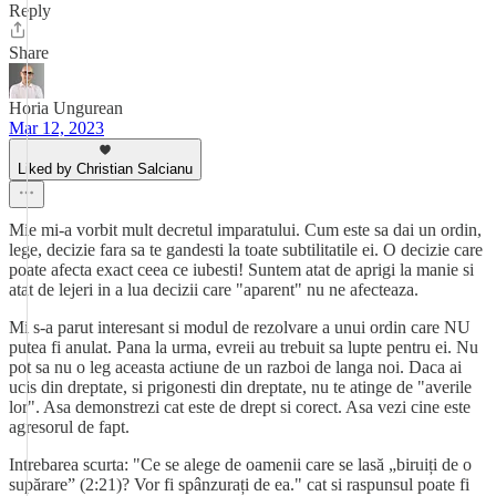
Reply
Share
Horia Ungurean
Mar 12, 2023
Liked by Christian Salcianu
Mie mi-a vorbit mult decretul imparatului. Cum este sa dai un ordin,
lege, decizie fara sa te gandesti la toate subtilitatile ei. O decizie care
poate afecta exact ceea ce iubesti! Suntem atat de aprigi la manie si
atat de lejeri in a lua decizii care "aparent" nu ne afecteaza.
Mi s-a parut interesant si modul de rezolvare a unui ordin care NU
putea fi anulat. Pana la urma, evreii au trebuit sa lupte pentru ei. Nu
pot sa nu o leg aceasta actiune de un razboi de langa noi. Daca ai
ucis din dreptate, si prigonesti din dreptate, nu te atinge de "averile
lor". Asa demonstrezi cat este de drept si corect. Asa vezi cine este
agresorul de fapt.
Intrebarea scurta: "Ce se alege de oamenii care se lasă „biruiți de o
supărare” (2:21)? Vor fi spânzurați de ea." cat si raspunsul poate fi