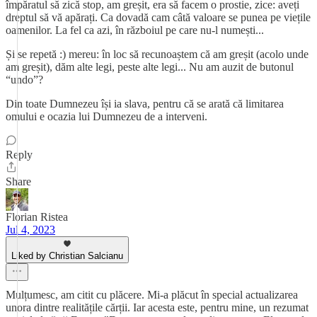
împăratul să zică stop, am greșit, era să facem o prostie, zice: aveți
dreptul să vă apărați. Ca dovadă cam câtă valoare se punea pe viețile
oamenilor. La fel ca azi, în războiul pe care nu-l numești...
Și se repetă :) mereu: în loc să recunoaștem că am greșit (acolo unde
am greșit), dăm alte legi, peste alte legi... Nu am auzit de butonul
“undo”?
Din toate Dumnezeu își ia slava, pentru că se arată că limitarea
omului e ocazia lui Dumnezeu de a interveni.
Reply
Share
Florian Ristea
Jul 4, 2023
Liked by Christian Salcianu
Mulțumesc, am citit cu plăcere. Mi-a plăcut în special actualizarea
unora dintre realitățile cărții. Iar acesta este, pentru mine, un rezumat