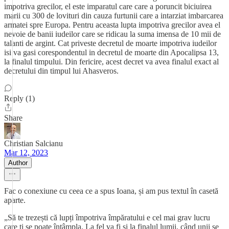
impotriva grecilor, el este imparatul care care a poruncit biciuirea
marii cu 300 de lovituri din cauza furtunii care a intarziat imbarcarea
armatei spre Europa. Pentru aceasta lupta impotriva grecilor avea el
nevoie de banii iudeilor care se ridicau la suma imensa de 10 mii de
talanti de argint. Cat priveste decretul de moarte impotriva iudeilor
isi va gasi corespondentul in decretul de moarte din Apocalipsa 13,
la finalul timpului. Din fericire, acest decret va avea finalul exact al
decretului din timpul lui Ahasveros.
Reply (1)
Share
Christian Salcianu
Mar 12, 2023
Author
Fac o conexiune cu ceea ce a spus Ioana, și am pus textul în casetă
aparte.
„Să te trezești că lupți împotriva împăratului e cel mai grav lucru
care ți se poate întâmpla. La fel va fi și la finalul lumii, când unii se