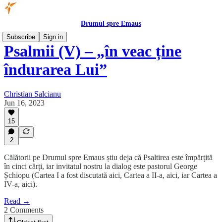
Drumul spre Emaus
Subscribe
Sign in
Psalmii (V) – „în veac ține
îndurarea Lui”
Christian Salcianu
Jun 16, 2023
15
2
Călătorii pe Drumul spre Emaus știu deja că Psaltirea este împărțită
în cinci cărți, iar invitatul nostru la dialog este pastorul George
Șchiopu (Cartea I a fost discutată aici, Cartea a II-a, aici, iar Cartea a
IV-a, aici).
Read →
2 Comments