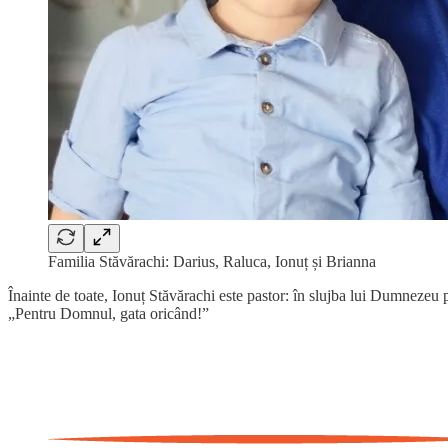
Familia Stăvărachi: Darius, Raluca, Ionuț și Brianna
Înainte de toate, Ionuț Stăvărachi este pastor: în slujba lui Dumnezeu p
„Pentru Domnul, gata oricând!”