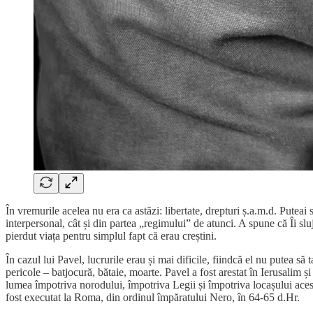
În vremurile acelea nu era ca astăzi: libertate, drepturi ș.a.m.d. Puteai 
interpersonal, cât și din partea „regimului” de atunci. A spune că Îi sluj
pierdut viața pentru simplul fapt că erau creștini.
În cazul lui Pavel, lucrurile erau și mai dificile, fiindcă el nu putea s
pericole – batjocură, bătaie, moarte. Pavel a fost arestat în Ierusalim ș
lumea împotriva norodului, împotriva Legii și împotriva locașului acestu
fost executat la Roma, din ordinul împăratului Nero, în 64-65 d.Hr.