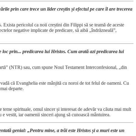
rile prin care trece un lider creștin și efectul pe care îl are trecerea
os. Exista pericolul ca noii creștini din Filippi să se teamă de aceste
pectelor negative implicate de predicare, să aibă „îndrăzneală”,
e loc prin... predicarea lui Hristos. Cum arată azi predicarea lui
 ceartă” (NTR) sau, cum spune Noul Testament Interconfesional, „din
să vadă că Evanghelia este mânjită cu noroi de tot felul de oameni. Cu
 mai departe.
pe teme spirituale, omul sincer și interesat de adevăr va căuta mai mult
u e vestit, iar oamenii sinceri ajung să cunoască mântuirea.
zentată genial: „Pentru mine, a trăi este Hristos și a muri este un