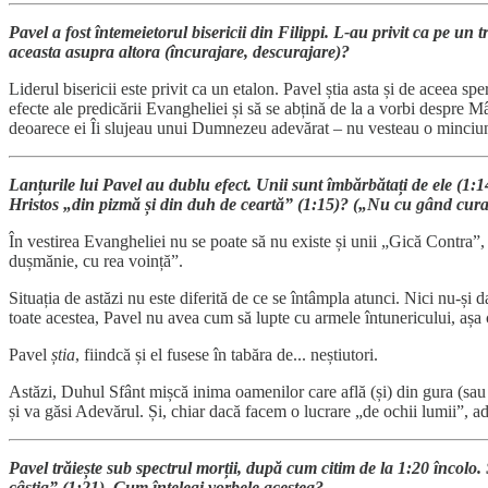
Pavel a fost întemeietorul bisericii din Filippi. L-au privit ca pe un 
aceasta asupra altora (încurajare, descurajare)?
Liderul bisericii este privit ca un etalon. Pavel știa asta și de aceea spe
efecte ale predicării Evangheliei și să se abțină de la a vorbi despre M
deoarece ei Îi slujeau unui Dumnezeu adevărat – nu vesteau o minciu
Lanțurile lui Pavel au dublu efect. Unii sunt îmbărbătați de ele (1:14
Hristos „din pizmă și din duh de ceartă” (1:15)? („Nu cu gând curat”
În vestirea Evangheliei nu se poate să nu existe și unii „Gică Contra
dușmănie, cu rea voință”.
Situația de astăzi nu este diferită de ce se întâmpla atunci. Nici nu-și
toate acestea, Pavel nu avea cum să lupte cu armele întunericului, așa 
Pavel
știa
, fiindcă și el fusese în tabăra de... neștiutori.
Astăzi, Duhul Sfânt mișcă inima oamenilor care află (și) din gura (sau
și va găsi Adevărul. Și, chiar dacă facem o lucrare „de ochii lumii”, a
Pavel trăiește sub spectrul morții, după cum citim de la 1:20 încolo. 
câștig” (1:21). Cum înțelegi vorbele acestea?