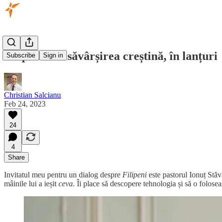
Filipeni – desăvârșirea creștină, în lanțuri
Subscribe
Sign in
Christian Salcianu
Feb 24, 2023
24
4
Share
Invitatul meu pentru un dialog despre
Filipeni
este pastorul Ionuț Stăvă
mâinile lui a ieșit
ceva
. Îi place să descopere tehnologia și să o folose