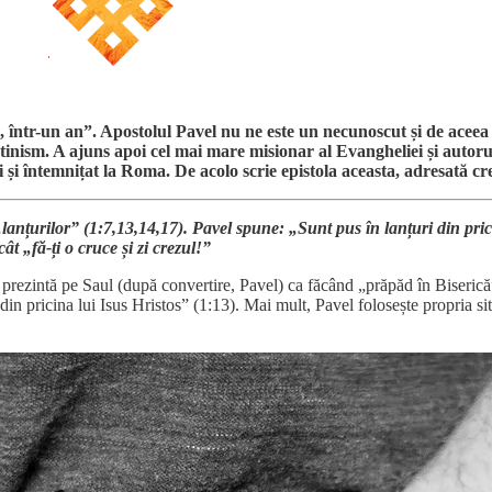
a, într-un an”. Apostolul Pavel nu ne este un necunoscut și de acee
eștinism. A ajuns apoi cel mai mare misionar al Evangheliei și autor
ui și întemnițat la Roma. De acolo scrie epistola aceasta, adresată c
anțurilor” (1:7,13,14,17). Pavel spune: „Sunt pus în lanțuri din pric
t „fă-ți o cruce și zi crezul!”
 prezintă pe Saul (după convertire, Pavel) ca făcând „prăpăd în Biserică”
 „din pricina lui Isus Hristos” (1:13). Mai mult, Pavel folosește propria si