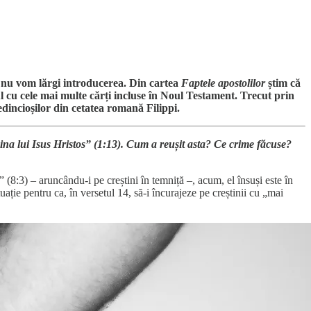
a nu vom lărgi introducerea. Din cartea
Faptele apostolilor
știm că
ul cu cele mai multe cărți incluse în Noul Testament. Trecut prin
redincioșilor din cetatea romană Filippi.
ina lui Isus Hristos” (1:13). Cum a reușit asta? Ce crime făcuse?
 (8:3) – aruncându-i pe creștini în temniță –, acum, el însuși este în
tuație pentru ca, în versetul 14, să-i încurajeze pe creștinii cu „mai