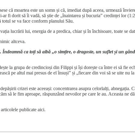
elesese că moartea este un somn și că, imediat după aceea, urmează învie
i. Și-ar fi dorit să îi vadă, să știe de „înaintarea și bucuria” credinței lor 
ă totul se va face conform planului Său.
ivația lucrării lui, energia de a predica, chiar și în închisoare, toate se
 nimic altceva.
i. Îndeamnă ca toți să aibă „o simțire, o dragoste, un suflet și un gând
ește la grupa de credincioși din Filippi și își dorește ca între ei să fie e
scă pe altul mai presus de el însuși” și „fiecare din voi să se uite nu la fo
ta depășirii crizei este aceeași: concentrarea asupra celorlalți, abnegația
rcăm să le fim aproape, răspunzând nevoilor pe care le au. Aceasta ne dă 
articolele publicate aici.