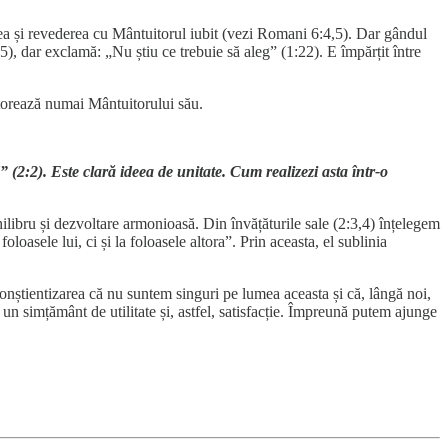
rea și revederea cu Mântuitorul iubit (vezi Romani 6:4,5). Dar gândul
(1:25), dar exclamă: „Nu știu ce trebuie să aleg” (1:22). E împărțit între
 datorează numai Mântuitorului său.
” (2:2). Este clară ideea de unitate. Cum realizezi asta într-o
chilibru și dezvoltare armonioasă. Din învățăturile sale (2:3,4) înțelegem
loasele lui, ci și la foloasele altora”. Prin aceasta, el sublinia
. Conștientizarea că nu suntem singuri pe lumea aceasta și că, lângă noi,
un simțământ de utilitate și, astfel, satisfacție. Împreună putem ajunge