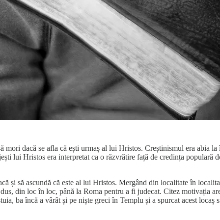
să mori dacă se afla că ești urmaș al lui Hristos. Creștinismul era abia la î
ești lui Hristos era interpretat ca o răzvrătire față de credința populară d
ă tacă și să ascundă că este al lui Hristos. Mergând din localitate în local
i dus, din loc în loc, până la Roma pentru a fi judecat. Citez motivația ar
ia, ba încă a vârât și pe niște greci în Templu și a spurcat acest locaș s