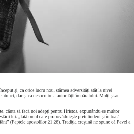
nceput și, ca orice lucru nou, stârnea adversități atât la nivel
e atunci, dar și ca nesocotire a autorității împăratului. Mulți și-au
itate, căuta să facă noi adepți pentru Hristos, expunându-se multor
estării lui: „Iată omul care propovăduiește pretutindeni și în toată
fânt” (Faptele apostolilor 21:28). Tradiția creștină ne spune că Pavel a