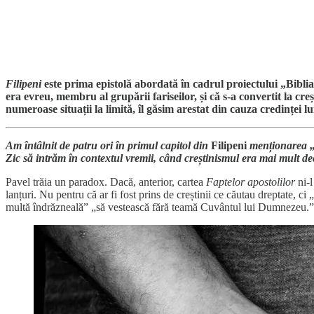
Filipeni
este prima epistolă abordată în cadrul proiectului „Bibli
era evreu, membru al grupării fariseilor, și că s-a convertit la cr
numeroase situații la limită, îl găsim arestat din cauza credinței l
Am întâlnit de patru ori în primul capitol din
Filipeni
menționarea „l
Zic să intrăm în contextul vremii, când creștinismul era mai mult decâ
Pavel trăia un paradox. Dacă, anterior, cartea
Faptelor apostolilor
ni-l
lanțuri. Nu pentru că ar fi fost prins de creștinii ce căutau dreptate, ci
multă îndrăzneală” „să vestească fără teamă Cuvântul lui Dumnezeu.”