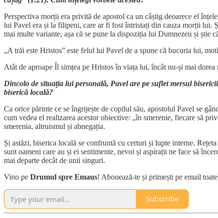
Perspectiva morții era privită de apostol ca un câștig deoarece el înț
lui Pavel era și la filipeni, care ar fi fost întristați din cauza morții lu
mai multe variante, așa că se pune la dispoziția lui Dumnezeu și știe c
„A trăi este Hristos” este felul lui Pavel de a spune că bucuria lui, mot
Atât de aproape Îl simțea pe Hristos în viața lui, încât nu-și mai dorea
Dincolo de situația lui personală, Pavel are pe suflet mersul biserici
biserică locală?
Ca orice părinte ce se îngrijește de copilul său, apostolul Pavel se gând
cum vedea el realizarea acestor obiective: „în smerenie, fiecare să privea
smerenia, altruismul și abnegația.
Și astăzi, biserica locală se confruntă cu certuri și lupte interne. Rețe
sunt oameni care au și ei sentimente, nevoi și aspirații ne face să înce
mai departe decât de unii singuri.
Vino pe
Drumul spre Emaus
! Abonează-te și primești pe email toate 
Subscribe