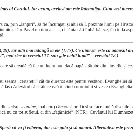
trimis al Cerului. Iar acum, același om este întemnițat. Cum vezi încercă
ra ca, prin „lanțuri”, să fie încurajați și alții să-L prezinte lumii pe Hrist
ântuitor. Dar Pavel nu dorea asta, ci căuta să-i îmbărbăteze, în ciuda as
nă.
,29), iar alții mai adaugă la ele (1:17). Ce uimește este că adaosul ar
, mai zice în versetul 17, sau „de ochii lumii” – versetul 18.)
”, care să creadă că fac un lucru bun dacă bagă strâmbe din „invidie și
 dau seama „certăreții” cât de dureros este pentru vestitorii Evangheliei 
că lăsa Adevărul să strălucească în ciuda noroiului și vestea Evanghelia
 din scrisul –
online
, mai nou) cârcotașilor. Deși se face multă discuție 
dică nu cu tot sufletul, ci din „fățărnicie” (NTR), Cuvântul lui Dumneze
Speră că va fi eliberat, dar este gata și să moară. Alternativa este pre