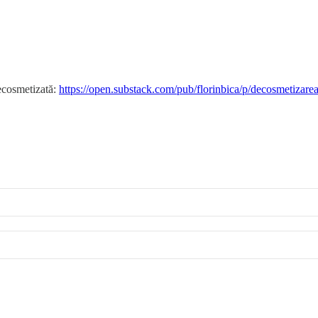
necosmetizată:
https://open.substack.com/pub/florinbica/p/decosmetizare