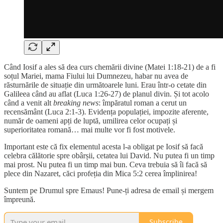
Când Iosif a ales să dea curs chemării divine (Matei 1:18-21) de a fi
soțul Mariei, mama Fiului lui Dumnezeu, habar nu avea de
răsturnările de situație din următoarele luni. Erau într-o cetate din
Galileea când au aflat (Luca 1:26-27) de planul divin. Și tot acolo
când a venit alt
breaking news
: împăratul roman a cerut un
recensământ (Luca 2:1-3). Evidența populației, impozite aferente,
număr de oameni apți de luptă, umilirea celor ocupați și
superioritatea romană… mai multe vor fi fost motivele.
Important este că fix elementul acesta l-a obligat pe Iosif să facă
celebra călătorie spre obârșii, cetatea lui David. Nu putea fi un timp
mai prost. Nu putea fi un timp mai bun. Ceva trebuia să îi facă să
plece din Nazaret, căci profeția din Mica 5:2 cerea împlinirea!
Suntem pe Drumul spre Emaus! Pune-ți adresa de email și mergem
împreună.
Subscribe