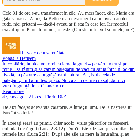
Cele 31 de ore s-au transformat în zile. Au mers încet, căci Maria era
gata să nască. Ajunși la Betleem au descoperit că nu aveau acolo
rude, nici prieteni — dacă-i aveau ar fi stat în casa lor. Iar motelul
era arhiplin. Punct terminus, o iesle. (O iesle ar fi avut și rudele, nu?)
Un veac de însemnătate
Popas la Betleem
În copilărie, bunica ne trimitea iarna la grajd – pe vărul meu și pe
mine – să rânim și să cărăm bălegarul de vaci cu sania într-un loc din
livadă, la păstrare ca îngrășământ natural. Ah, izul acela de
bălegar..., mi-l amintesc și azi. Nu că ar fi cel mai nasol, dar nici
vreo fragranță de la Chanel nu e…
Read more
4 years ago · 2 likes · Florin Bică
De aici
începe
adevărata călătorie. A întregii lumi. De la nașterea lui
Isus într-o iesle!
În aceeași seară au primit, chiar acolo, vizita păstorilor ce fuseseră
colindați de îngeri (Luca 2:8-12). După niște zile i-au pus copilașului
numele Isus (Luca 2:21). După alte zile au mers la Ierusalim, și au