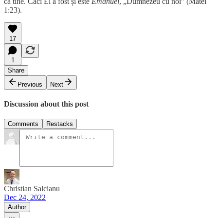
ca tine. Căci El a fost și este
Emanuel
, „Dumnezeu cu noi” (Matei
1:23).
17
1
Share
Previous
Next
Discussion about this post
Comments
Restacks
Christian Salcianu
Dec 24, 2022
Author