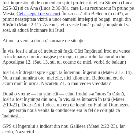
fost impresionați de oameni cu spirit profetic în ei, ca Simeon (Luca
2:25-32) și ca Ana (Luca 2:36-38), care L-au recunoscut în prunc pe
Mesia,
Cel așteptat de veacuri
. Într-o casă din Betleem (a cui?), au
primit neașteptata vizită a unor oameni înțelepți și bogați, magii din
Răsărit (Matei 2:11). Aveau și ei o veste bună: până și împăratul va
sosi, să aducă închinare lui Isus!
Atunci a venit a doua răsturnare de situație.
În vis, Iosif a aflat că trebuie să fugă. Căci împăratul Irod nu venea
la închinare, cum îi amăgise pe magi, ci juca rolul balaurului din
Apocalipsa 12. (Sau 13, știi tu, coarne de miel, vorbă de balaur.)
Iosif s-a îndreptat spre Egipt, la îndemnul îngerului (Matei 2:13-14).
Nu a mai numărat ore, nici zile, nici kilometri. Betleemul era de
acum mult în urmă. Nazaretul? L-o mai vedea vreodată?
După o vreme — nu știm cât — când Irodul s-a întors în țărână,
Iosif a fost înștiințat din nou, în vis, să se întoarcă în țară (Matei
2:19-21). Doar că în Iudeea nu era de locuit cu Fiul lui Dumnezeu
— generația nouă venită la conducere era la fel de coruptă ca
înaintașii…
GPS-ul îngerului a indicat din nou Galileea (Matei 2:22-23). Iar
acolo, Nazaretul.