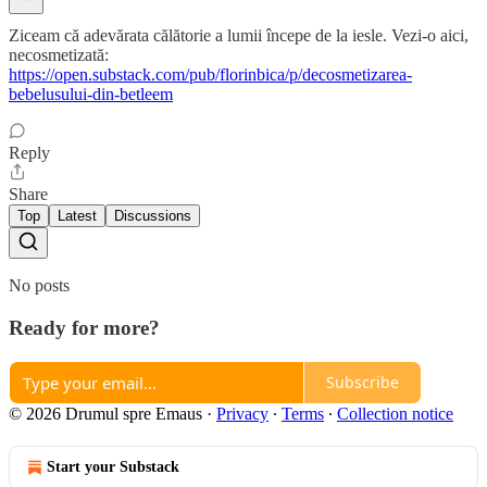
Ziceam că adevărata călătorie a lumii începe de la iesle. Vezi-o aici,
necosmetizată:
https://open.substack.com/pub/florinbica/p/decosmetizarea-
bebelusului-din-betleem
Reply
Share
Top
Latest
Discussions
No posts
Ready for more?
Subscribe
© 2026 Drumul spre Emaus
·
Privacy
∙
Terms
∙
Collection notice
Start your Substack