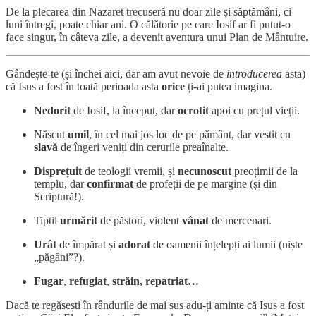
De la plecarea din Nazaret trecuseră nu doar zile și săptămâni, ci
luni întregi, poate chiar ani. O călătorie pe care Iosif ar fi putut-o
face singur, în câteva zile, a devenit aventura unui Plan de Mântuire.
Gândește-te (și închei aici, dar am avut nevoie de
introducerea
asta)
că Isus a fost în toată perioada asta
orice
ți-ai putea imagina.
Nedorit
de Iosif, la început, dar
ocrotit
apoi cu prețul vieții.
Născut
umil
, în cel mai jos loc de pe pământ, dar vestit cu
slavă
de îngeri veniți din cerurile preaînalte.
Disprețuit
de teologii vremii, și
necunoscut
preoțimii de la
templu, dar
confirmat
de profeții de pe margine (și din
Scriptură!).
Tiptil
urmărit
de păstori, violent
vânat
de mercenari.
Urât
de împărat și
adorat
de oamenii înțelepți ai lumii (niște
„păgâni”?).
Fugar
,
refugiat
,
străin,
repatriat…
Dacă te regăsești în rândurile de mai sus adu-ți aminte că Isus a fost