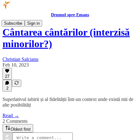
Drumul spre Emaus
Subscribe
Sign in
Cântarea cântărilor (interzisă
minorilor?)
Christian Salcianu
Feb 10, 2023
27
2
Superlativul iubirii și al fidelității într-un context unde există mii de
alte posibilități
Read →
2 Comments
Oldest first