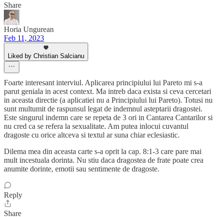
Share
Horia Ungurean
Feb 11, 2023
Liked by Christian Salcianu
Foarte interesant interviul. Aplicarea principiului lui Pareto mi s-a
parut geniala in acest context. Ma intreb daca exista si ceva cercetari
in aceasta directie (a aplicatiei nu a Principiului lui Pareto). Totusi nu
sunt multumit de raspunsul legat de indemnul asteptarii dragostei.
Este singurul indemn care se repeta de 3 ori in Cantarea Cantarilor si
nu cred ca se refera la sexualitate. Am putea inlocui cuvantul
dragoste cu orice altceva si textul ar suna chiar eclesiastic.
Dilema mea din aceasta carte s-a oprit la cap. 8:1-3 care pare mai
mult incestuala dorinta. Nu stiu daca dragostea de frate poate crea
anumite dorinte, emotii sau sentimente de dragoste.
Reply
Share