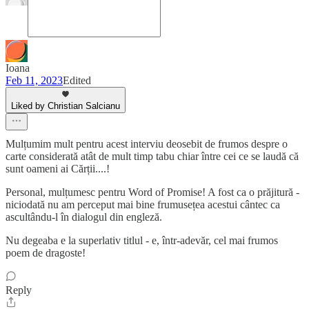
Ioana
Feb 11, 2023
Edited
Liked by Christian Salcianu
Mulțumim mult pentru acest interviu deosebit de frumos despre o
carte considerată atât de mult timp tabu chiar între cei ce se laudă că
sunt oameni ai Cărții....!
Personal, mulțumesc pentru Word of Promise! A fost ca o prăjitură -
niciodată nu am perceput mai bine frumusețea acestui cântec ca
ascultându-l în dialogul din engleză.
Nu degeaba e la superlativ titlul - e, într-adevăr, cel mai frumos
poem de dragoste!
Reply