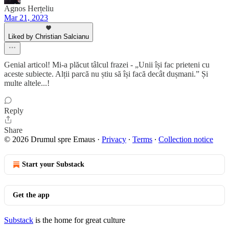
Agnos Herțeliu
Mar 21, 2023
Liked by Christian Salcianu
Genial articol! Mi-a plăcut tâlcul frazei - „Unii își fac prieteni cu
aceste subiecte. Alții parcă nu știu să își facă decât dușmani.” Și
multe altele...!
Reply
Share
© 2026 Drumul spre Emaus
·
Privacy
∙
Terms
∙
Collection notice
Start your Substack
Get the app
Substack
is the home for great culture