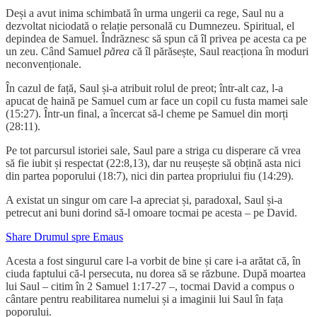
Deși a avut inima schimbată în urma ungerii ca rege, Saul nu a
dezvoltat niciodată o relație personală cu Dumnezeu. Spiritual, el
depindea de Samuel. Îndrăznesc să spun că îl privea pe acesta ca pe
un zeu. Când Samuel
părea
că îl părăsește, Saul reacționa în moduri
neconvenționale.
În cazul de față, Saul și-a atribuit rolul de preot; într-alt caz, l-a
apucat de haină pe Samuel cum ar face un copil cu fusta mamei sale
(15:27). Într-un final, a încercat să-l cheme pe Samuel din morți
(28:11).
Pe tot parcursul istoriei sale, Saul pare a striga cu disperare că vrea
să fie iubit și respectat (22:8,13), dar nu reușește să obțină asta nici
din partea poporului (18:7), nici din partea propriului fiu (14:29).
A existat un singur om care l-a apreciat și, paradoxal, Saul și-a
petrecut ani buni dorind să-l omoare tocmai pe acesta – pe David.
Share Drumul spre Emaus
Acesta a fost singurul care l-a vorbit de bine și care i-a arătat că, în
ciuda faptului că-l persecuta, nu dorea să se răzbune. După moartea
lui Saul – citim în 2 Samuel 1:17-27 –, tocmai David a compus o
cântare pentru reabilitarea numelui și a imaginii lui Saul în fața
poporului.