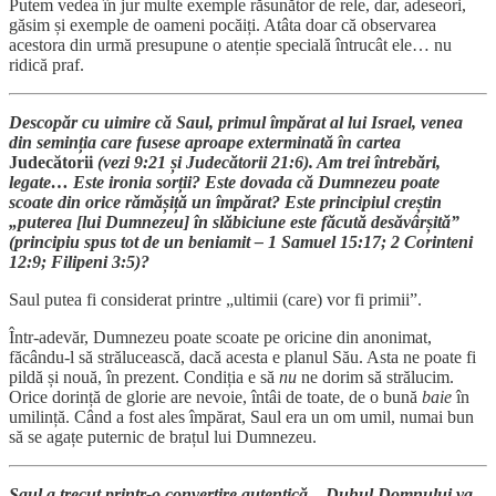
Putem vedea în jur multe exemple răsunător de rele, dar, adeseori,
găsim și exemple de oameni pocăiți. Atâta doar că observarea
acestora din urmă presupune o atenție specială întrucât ele… nu
ridică praf.
Descopăr cu uimire că Saul, primul împărat al lui Israel, venea
din seminția care fusese aproape exterminată în cartea
Judecătorii
(vezi 9:21 și Judecătorii 21:6). Am trei întrebări,
legate… Este ironia sorții? Este dovada că Dumnezeu poate
scoate din orice rămășiță un împărat? Este principiul creștin
„puterea [lui Dumnezeu] în slăbiciune este făcută desăvârșită”
(principiu spus tot de un beniamit – 1 Samuel 15:17; 2 Corinteni
12:9; Filipeni 3:5)?
Saul putea fi considerat printre „ultimii (care) vor fi primii”.
Într-adevăr, Dumnezeu poate scoate pe oricine din anonimat,
făcându-l să strălucească, dacă acesta e planul Său. Asta ne poate fi
pildă și nouă, în prezent. Condiția e să
nu
ne dorim să strălucim.
Orice dorință de glorie are nevoie, întâi de toate, de o bună
baie
în
umilință. Când a fost ales împărat, Saul era un om umil, numai bun
să se agațe puternic de brațul lui Dumnezeu.
Saul a trecut printr-o convertire autentică. „Duhul Domnului va