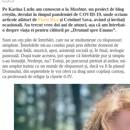
Pe Karina Ludu am cunoscut-o la
Mushtar
, un proiect de blog
creștin, derulat în timpul pandemiei de COVID-19, unde scriam
articole alături de
Florin Bică
și Cristinel Sava, având și invitați
ocazionali. Au trecut vreo doi ani de atunci, așa că am întrebat-
o despre viața ei pentru cititorii pe „Drumul spre Emaus”.
Sunt un om plin de întrebări, care nu se mulțumește cu răspunsuri
simpliste. Întrebările mi-au condus pașii prin diferite domenii de
studiu: mai întâi, muzică, apoi, asistență socială și, în final, teologie
pastorală. După toate acestea, pot spune că întrebările pur și simplu
s-au înmulțit. Nedrept, nu? Totuși, pe parcursul pietruit al anilor, mi-
am umplut traista cu un număr de răspunsuri și, dacă va fi în planul
Domnului, din septembrie le voi oferi cu drag unor copilași curioși,
ca profesoară de religie la clasele 0-IV.