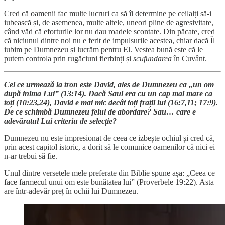
Cred că oamenii fac multe lucruri ca să îi determine pe ceilalți să-i
iubească și, de asemenea, multe altele, uneori pline de agresivitate,
când văd că eforturile lor nu dau roadele scontate. Din păcate, cred
că niciunul dintre noi nu e ferit de impulsurile acestea, chiar dacă Îl
iubim pe Dumnezeu și lucrăm pentru El. Vestea bună este că le
putem controla prin rugăciuni fierbinți și
scufundarea
în Cuvânt.
Cel ce urmează la tron este David, ales de Dumnezeu ca „un om
după inima Lui” (13:14). Dacă Saul era cu un cap mai mare ca
toți (10:23,24), David e mai mic decât toți frații lui (16:7,11; 17:9).
De ce schimbă Dumnezeu felul de abordare? Sau… care e
adevăratul Lui criteriu de selecție?
Dumnezeu nu este impresionat de ceea ce izbește ochiul și cred că,
prin acest capitol istoric, a dorit să le comunice oamenilor că nici ei
n-ar trebui să fie.
Unul dintre versetele mele preferate din Biblie spune așa: „Ceea ce
face farmecul unui om este bunătatea lui” (Proverbele 19:22). Asta
are într-adevăr preț în ochii lui Dumnezeu.