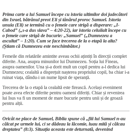
Prima carte a lui Samuel începe cu istoria ultimilor doi judecători
din Israel, bătrânul preot Eli și tânărul proroc Samuel. Istoria
unuia (Eli) se termină cu o femeie care strigă a disperare: „I-
Cabod” („s-a dus slava” – 4:20-22), iar istoria celuilalt începe cu
o femeie care strigă de bucurie: „Samuel” („Dumnezeu a
ascultat” – 1:20). Cum se face trecerea de la o etapă la alta?
(Știam că Dumnezeu este neschimbător.)
Femeile din relatările amintite aveau ochii ațintiți în direcții complet
diferite. Ana, asupra minunilor lui Dumnezeu. Soția lui Fineas,
asupra oamenilor. Una și-a dorit mult un copil pentru a-l dedica lui
Dumnezeu; cealaltă a disprețuit nașterea propriului copil, ba chiar i-a
ruinat viața, dându-i un nume lipsit de speranță.
Trecerea de la o etapă la cealaltă este firească. Același eveniment
poate avea efecte diferite pentru oameni diferiți. Chiar și revenirea
lui Isus va fi un moment de mare bucurie pentru unii și de groază
pentru alții.
Oricât ne place de Samuel, Biblia spune că „fiii lui Samuel n-au
călcat pe urmele lui, ci se dădeau la lăcomie, luau mită și călcau
dreptatea” (8:3). Situația aceasta este deturnată, devenind