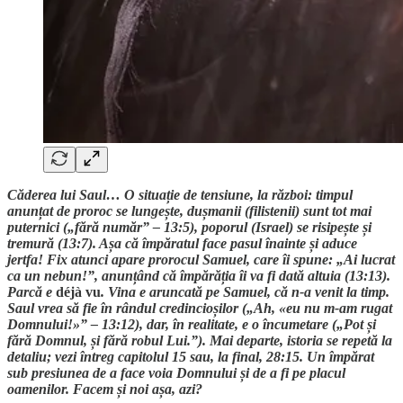
Căderea lui Saul… O situație de tensiune, la război: timpul
anunțat de proroc se lungește, dușmanii (filistenii) sunt tot mai
puternici („fără număr” – 13:5), poporul (Israel) se risipește și
tremură (13:7). Așa că împăratul face pasul înainte și aduce
jertfa! Fix atunci apare prorocul Samuel, care îi spune: „Ai lucrat
ca un nebun!”, anunțând că împărăția îi va fi dată altuia (13:13).
Parcă e
déjà vu
. Vina e aruncată pe Samuel, că n-a venit la timp.
Saul vrea să fie în rândul credincioșilor („Ah, «eu nu m-am rugat
Domnului!»” – 13:12), dar, în realitate, e o încumetare („Pot și
fără Domnul, și fără robul Lui.”). Mai departe, istoria se repetă la
detaliu; vezi întreg capitolul 15 sau, la final, 28:15. Un împărat
sub presiunea de a face voia Domnului și de a fi pe placul
oamenilor. Facem și noi așa, azi?