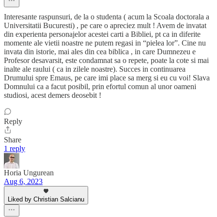
Interesante raspunsuri, de la o studenta ( acum la Scoala doctorala a
Universitatii Bucuresti) , pe care o apreciez mult ! Avem de invatat
din experienta personajelor acestei carti a Bibliei, pt ca in diferite
momente ale vietii noastre ne putem regasi in “pielea lor”. Cine nu
invata din istorie, mai ales din cea biblica , in care Dumnezeu e
Profesor desavarsit, este condamnat sa o repete, poate la cote si mai
inalte ale raului ( ca in zilele noastre). Succes in continuarea
Drumului spre Emaus, pe care imi place sa merg si eu cu voi! Slava
Domnului ca a facut posibil, prin efortul comun al unor oameni
studiosi, acest demers deosebit !
Reply
Share
1 reply
Horia Ungurean
Aug 6, 2023
Liked by Christian Salcianu