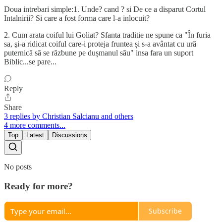
Doua intrebari simple:1. Unde? cand ? si De ce a disparut Cortul
Intalnirii? Si care a fost forma care l-a inlocuit?
2. Cum arata coiful lui Goliat? Sfanta traditie ne spune ca "În furia
sa, şi-a ridicat coiful care-i proteja fruntea și s-a avântat cu ură
puternică să se răzbune pe dușmanul său" insa fara un suport
Biblic...se pare...
Reply
Share
3 replies by Christian Salcianu and others
4 more comments...
Top
Latest
Discussions
No posts
Ready for more?
Subscribe