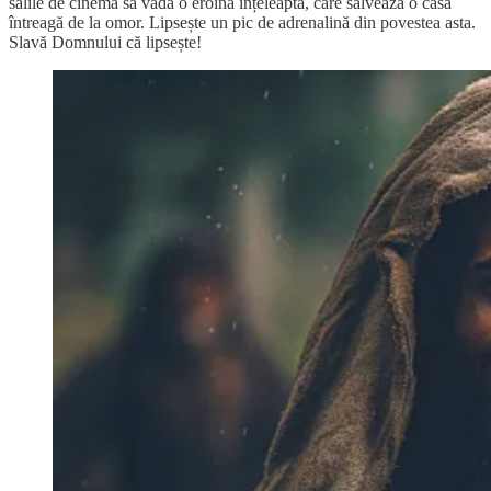
sălile de cinema să vadă o eroină înțeleaptă, care salvează o casă
întreagă de la omor. Lipsește un pic de adrenalină din povestea asta.
Slavă Domnului că lipsește!