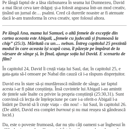
Pe lângă faptul de a lăsa răzbunarea în seama lui Dumnezeu, David
a mai făcut ceva tare drăguț: și-a folosit angoasa într-un mod creativ,
ținând un jurnal de… psalmi. Cred că durerile noastre ar fi atenuate
dacă le-am transforma în ceva creativ, spre folosul altora.
Pe lângă Ana, mama lui Samuel, o altă femeie de excepție din
cartea aceasta este Abigail, „femeie cu judecată și frumoasă la
chip” (25:3). Măritată cu un… nebun. Întreg capitolul 25 prezintă
modul în care aceasta își scapă casa, îl păzește pe împărat de la
vărsare de sânge și, în final, ajunge soția lui David. E scenariu de
film?
În capitolul 24, David îi cruță viața lui Saul, dar, în capitolul 25, e
gata-gata să-l omoare pe Nabal din cauză că i-a răspuns disprețuitor.
David era în stare să-și murdărească mâinile de sânge, iar faptul
acesta i-ar fi pătat conștiința. Însă cuvintele lui Abigail i-au amintit
de țintele sale înalte cu privire la propria conștiință (25:30,31). Sunt
convinsă că lecția de înțelepciune pe care i-a oferit-o Abigail l-a
întărit pe David să îi cruțe viața – din nou! – lui Saul, în capitolul 26.
(De altfel, David era complet
burnout
și nu mai reușea să gândească
lucid.)
Da, este o poveste frumoasă, dar nu știu câți oameni s-ar înghesui în