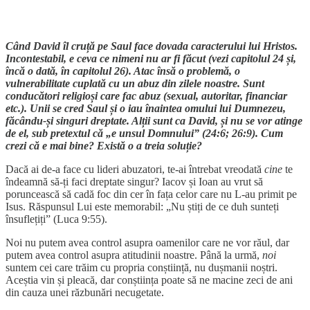
Când David îl cruță pe Saul face dovada caracterului lui Hristos.
Incontestabil, e ceva ce nimeni nu ar fi făcut (vezi capitolul 24 și,
încă o dată, în capitolul 26). Atac însă o problemă, o
vulnerabilitate cuplată cu un abuz din zilele noastre. Sunt
conducători religioși care fac abuz (sexual, autoritar, financiar
etc.). Unii se cred Saul și o iau înaintea omului lui Dumnezeu,
făcându-și singuri dreptate. Alții sunt ca David, și nu se vor atinge
de el, sub pretextul că „e unsul Domnului” (24:6; 26:9). Cum
crezi că e mai bine? Există o a treia soluție?
Dacă ai de-a face cu lideri abuzatori, te-ai întrebat vreodată
cine
te
îndeamnă să-ți faci dreptate singur? Iacov și Ioan au vrut să
poruncească să cadă foc din cer în fața celor care nu L-au primit pe
Isus. Răspunsul Lui este memorabil: „Nu știți de ce duh sunteți
însuflețiți” (Luca 9:55).
Noi nu putem avea control asupra oamenilor care ne vor răul, dar
putem avea control asupra atitudinii noastre. Până la urmă,
noi
suntem cei care trăim cu propria conștiință, nu dușmanii noștri.
Aceștia vin și pleacă, dar conștiința poate să ne macine zeci de ani
din cauza unei răzbunări necugetate.