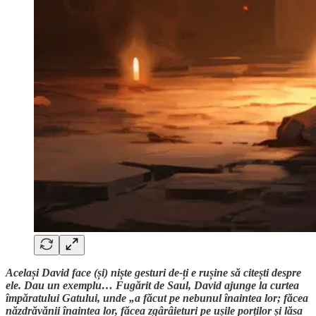
Același David face (și) niște gesturi de-ți e rușine să citești despre
ele. Dau un exemplu… Fugărit de Saul, David ajunge la curtea
împăratului Gatului, unde „a făcut pe nebunul înaintea lor; făcea
năzdrăvănii înaintea lor, făcea zgârâieturi pe ușile porților și lăsa