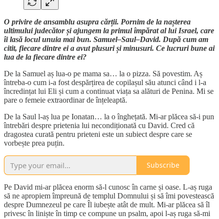
O privire de ansamblu asupra cărții. Pornim de la nașterea
ultimului judecător și ajungem la primul împărat al lui Israel, care
îi lasă locul unuia mai bun. Samuel–Saul–David. După cum am
citit, fiecare dintre ei a avut plusuri și minusuri. Ce lucruri bune ai
lua de la fiecare dintre ei?
De la Samuel aș lua-o pe mama sa… la o pizza. Să povestim. Aș
întreba-o cum i-a fost despărțirea de copilașul său atunci când i l-a
încredințat lui Eli și cum a continuat viața sa alături de Penina. Mi se
pare o femeie extraordinar de înțeleaptă.
De la Saul l-aș lua pe Ionatan… la o înghețată. Mi-ar plăcea să-i pun
întrebări despre prietenia lui necondiționată cu David. Cred că
dragostea curată pentru prieteni este un subiect despre care se
vorbește prea puțin.
Subscribe
Pe David mi-ar plăcea enorm să-l cunosc în carne și oase. L-aș ruga
să ne apropiem împreună de templul Domnului și să îmi povestească
despre Dumnezeul pe care Îl iubește atât de mult. Mi-ar plăcea să îl
privesc în liniște în timp ce compune un psalm, apoi l-aș ruga să-mi