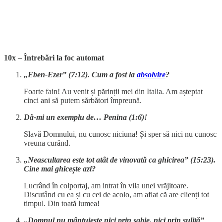
10x – Întrebări la foc automat
„Eben-Ezer” (7:12). Cum a fost la
absolvire
?
Foarte fain! Au venit și părinții mei din Italia. Am așteptat
cinci ani să putem sărbători împreună.
Dă-mi un exemplu de… Penina (1:6)!
Slavă Domnului, nu cunosc niciuna! Și sper să nici nu cunosc
vreuna curând.
„Neascultarea este tot atât de vinovată ca ghicirea” (15:23).
Cine mai ghicește azi?
Lucrând în colportaj, am intrat în vila unei vrăjitoare.
Discutând cu ea și cu cei de acolo, am aflat că are clienți tot
timpul. Din toată lumea!
„Domnul nu mântuiește nici prin sabie, nici prin suliță”