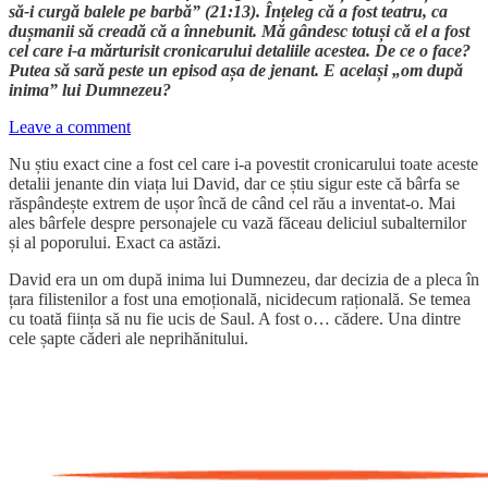
să-i curgă balele pe barbă” (21:13). Înțeleg că a fost teatru, ca
dușmanii să creadă că a înnebunit. Mă gândesc totuși că el a fost
cel care i-a mărturisit cronicarului detaliile acestea. De ce o face?
Putea să sară peste un episod așa de jenant. E același „om după
inima” lui Dumnezeu?
Leave a comment
Nu știu exact cine a fost cel care i-a povestit cronicarului toate aceste
detalii jenante din viața lui David, dar ce știu sigur este că bârfa se
răspândește extrem de ușor încă de când cel rău a inventat-o. Mai
ales bârfele despre personajele cu vază făceau deliciul subalternilor
și al poporului. Exact ca astăzi.
David era un om după inima lui Dumnezeu, dar decizia de a pleca în
țara filistenilor a fost una emoțională, nicidecum rațională. Se temea
cu toată ființa să nu fie ucis de Saul. A fost o… cădere. Una dintre
cele șapte căderi ale neprihănitului.