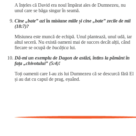
A înțeles că David era noul împărat ales de Dumnezeu, nu
unul care se băga singur în seamă.
Cine „bate” azi
în misiune
miile și cine „bate” zecile de mii
(18:7)?
Misiunea este muncă de echipă. Unul plantează, unul udă, iar
altul seceră. Nu există oameni mai de succes decât alții, când
fiecare se ocupă de
bucățica
lui.
Dă-mi un exemplu de Dagon de astăzi, întins la pământ în
fața „chivotului” (5:4)!
Toți oamenii care I-au zis lui Dumnezeu că se descurcă fără El
și au dat cu capul de prag, eșuând.