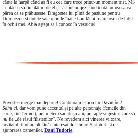
cânte la harpă când aș fi eu cea care trece printr-un moment trist. Mi-
ar plăcea să fiu alături de el și să-l încurajez când toată lumea sa va
părea că se prăbușește. Dragostea lui plină de pasiune pentru
Dumnezeu și țintele sale morale înalte l-au făcut foarte ușor de iubit
în ochii mei. Abia aștept să-l cunosc în veșnicie!
Povestea merge mai departe! Continuăm istoria lui David în
2
Samuel
, dar vom pune accentul și pe alte personaje (femeile din
carte, fiii Țeruiei), pe prieteni sau dușmani, pe fapte și gesturi care să
nu
fie „de râsul filistenilor”. Ne revedem aici vinerea viitoare,
invitatul fiind un alt tânăr interesat de studiul Scripturii și de
ajutorarea oamenilor,
Dani Tudorie
.