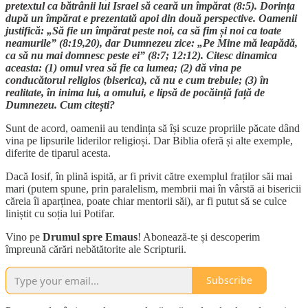
pretextul ca bătrânii lui Israel să ceară un împărat (8:5). Dorința
după un împărat e prezentată apoi din două perspective. Oamenii
justifică: „Să fie un împărat peste noi, ca să fim și noi ca toate
neamurile” (8:19,20), dar Dumnezeu zice: „Pe Mine mă leapădă,
ca să nu mai domnesc peste ei” (8:7; 12:12). Citesc dinamica
aceasta: (1) omul vrea să fie ca lumea; (2) dă vina pe
conducătorul religios (biserica), că nu e cum trebuie; (3) în
realitate, în inima lui, a omului, e lipsă de pocăință față de
Dumnezeu. Cum citești?
Sunt de acord, oamenii au tendința să își scuze propriile păcate dând
vina pe lipsurile liderilor religioși. Dar Biblia oferă și alte exemple,
diferite de tiparul acesta.
Dacă Iosif, în plină ispită, ar fi privit către exemplul fraților săi mai
mari (putem spune, prin paralelism, membrii mai în vârstă ai bisericii
căreia îi aparținea, poate chiar mentorii săi), ar fi putut să se culce
liniștit cu soția lui Potifar.
Vino pe
Drumul spre Emaus
! Abonează-te și descoperim
împreună cărări nebătătorite ale Scripturii.
Subscribe