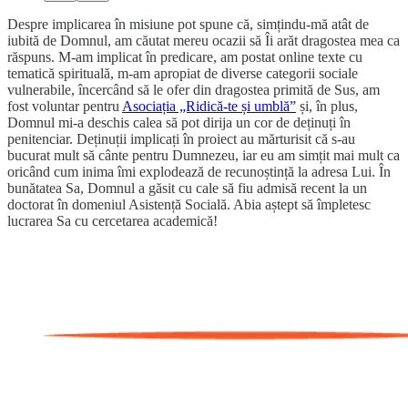
Despre implicarea în misiune pot spune că, simțindu-mă atât de
iubită de Domnul, am căutat mereu ocazii să Îi arăt dragostea mea ca
răspuns. M-am implicat în predicare, am postat online texte cu
tematică spirituală, m-am apropiat de diverse categorii sociale
vulnerabile, încercând să le ofer din dragostea primită de Sus, am
fost voluntar pentru
Asociația „Ridică-te și umblă”
și, în plus,
Domnul mi-a deschis calea să pot dirija un cor de deținuți în
penitenciar. Deținuții implicați în proiect au mărturisit că s-au
bucurat mult să cânte pentru Dumnezeu, iar eu am simțit mai mult ca
oricând cum inima îmi explodează de recunoștință la adresa Lui. În
bunătatea Sa, Domnul a găsit cu cale să fiu admisă recent la un
doctorat în domeniul Asistență Socială. Abia aștept să împletesc
lucrarea Sa cu cercetarea academică!