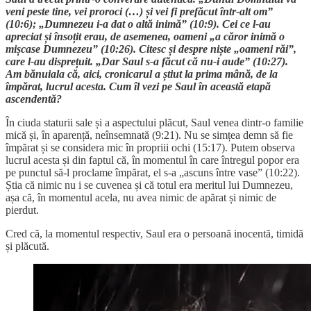
veni peste tine, vei proroci (…) și vei fi prefăcut într-alt om”
(10:6); „Dumnezeu i-a dat o altă inimă” (10:9). Cei ce l-au
apreciat și însoțit erau, de asemenea, oameni „a căror inimă o
mișcase Dumnezeu” (10:26). Citesc și despre niște „oameni răi”,
care l-au disprețuit. „Dar Saul s-a făcut că nu-i aude” (10:27).
Am bănuiala că, aici, cronicarul a știut la prima mână, de la
împărat, lucrul acesta. Cum îl vezi pe Saul în această etapă
ascendentă?
În ciuda staturii sale și a aspectului plăcut, Saul venea dintr-o familie
mică și, în aparență, neînsemnată (9:21). Nu se simțea demn să fie
împărat și se considera mic în propriii ochi (15:17). Putem observa
lucrul acesta și din faptul că, în momentul în care întregul popor era
pe punctul să-l proclame împărat, el s-a „ascuns între vase” (10:22).
Știa că nimic nu i se cuvenea și că totul era meritul lui Dumnezeu,
așa că, în momentul acela, nu avea nimic de apărat și nimic de
pierdut.
Cred că, la momentul respectiv, Saul era o persoană inocentă, timidă
și plăcută.