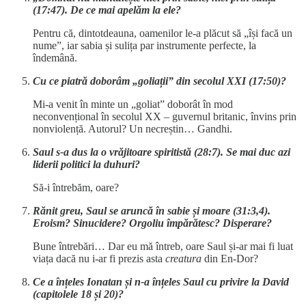
(17:47). De ce mai apelăm la ele?
Pentru că, dintotdeauna, oamenilor le-a plăcut să „își facă un
nume”, iar sabia și sulița par instrumente perfecte, la
îndemână.
Cu ce piatră doborâm „goliații” din secolul XXI (17:50)?
Mi-a venit în minte un „goliat” doborât în mod
neconvențional în secolul XX – guvernul britanic, învins prin
nonviolență. Autorul? Un necreștin… Gandhi.
Saul s-a dus la o vrăjitoare spiritistă (28:7). Se mai duc azi
liderii politici la duhuri?
Să-i întrebăm, oare?
Rănit greu, Saul se aruncă în sabie și moare (31:3,4).
Eroism? Sinucidere? Orgoliu împărătesc? Disperare?
Bune întrebări… Dar eu mă întreb, oare Saul și-ar mai fi luat
viața dacă nu i-ar fi prezis asta
creatura
din En-Dor?
Ce a înțeles Ionatan și n-a înțeles Saul cu privire la David
(capitolele 18 și 20)?