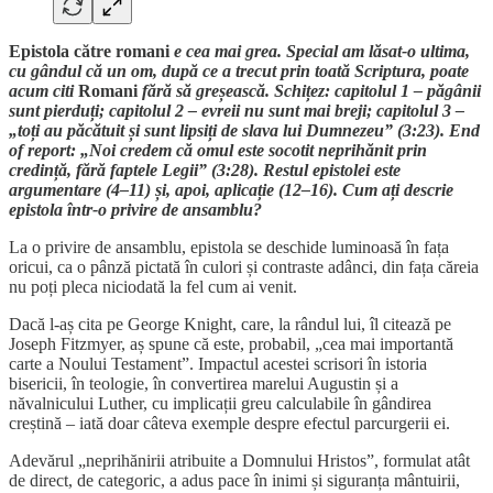
Epistola către romani
e cea mai grea. Special am lăsat-o ultima,
cu gândul că un om, după ce a trecut prin toată Scriptura, poate
acum citi
Romani
fără să greșească. Schițez: capitolul 1 – păgânii
sunt pierduți; capitolul 2 – evreii nu sunt mai breji; capitolul 3 –
„toți au păcătuit și sunt lipsiți de slava lui Dumnezeu” (3:23). End
of report: „Noi credem că omul este socotit neprihănit prin
credință, fără faptele Legii” (3:28). Restul epistolei este
argumentare (4–11) și, apoi, aplicație (12–16). Cum ați descrie
epistola într-o privire de ansamblu?
La o privire de ansamblu, epistola se deschide luminoasă în fața
oricui, ca o pânză pictată în culori și contraste adânci, din fața căreia
nu poți pleca niciodată la fel cum ai venit.
Dacă l-aș cita pe George Knight, care, la rândul lui, îl citează pe
Joseph Fitzmyer, aș spune că este, probabil, „cea mai importantă
carte a Noului Testament”. Impactul acestei scrisori în istoria
bisericii, în teologie, în convertirea marelui Augustin și a
năvalnicului Luther, cu implicații greu calculabile în gândirea
creștină – iată doar câteva exemple despre efectul parcurgerii ei.
Adevărul „neprihănirii atribuite a Domnului Hristos”, formulat atât
de direct, de categoric, a adus pace în inimi și siguranța mântuirii,