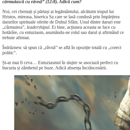
cârmuiască cu râvnă” (12:8). Adică cum?
Noi, cei chemați și părtași ai legământului, alcătuim trupul lui
Hristos, mireasa, biserica Sa care se lasă condusă prin împărțirea
darurilor spirituale oferite de Duhul Sfânt. Unul dintre daruri este
„cârmuirea”,
leadershipul
. Ei bine, acțiunea aceasta se face cu
hotărâre, cu entuziasm, asumându-ne rolul sau darul și afirmând ce
trebuie afirmat.
Îndrăznesc să spun că „râvnă” se află în opoziție totală cu „corect
politic”.
Și-ar mai fi ceva… Entuziasmul în slujire se asociază perfect cu
bucuria și zâmbetul pe buze. Adică absența încrâncenării.