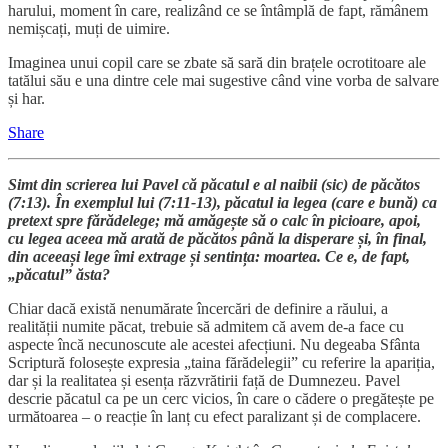
harului, moment în care, realizând ce se întâmplă de fapt, rămânem
nemișcați, muți de uimire.
Imaginea unui copil care se zbate să sară din brațele ocrotitoare ale
tatălui său e una dintre cele mai sugestive când vine vorba de salvare
și har.
Share
Simt din scrierea lui Pavel că păcatul e al naibii (sic) de păcătos
(7:13). În exemplul lui (7:11-13), păcatul ia legea (care e bună) ca
pretext spre fărădelege; mă amăgește să o calc în picioare, apoi,
cu legea aceea mă arată de păcătos până la disperare și, în final,
din aceeași lege îmi extrage și sentința: moartea. Ce e, de fapt,
„păcatul” ăsta?
Chiar dacă există nenumărate încercări de definire a răului, a
realității numite păcat, trebuie să admitem că avem de-a face cu
aspecte încă necunoscute ale acestei afecțiuni. Nu degeaba Sfânta
Scriptură folosește expresia „taina fărădelegii” cu referire la apariția,
dar și la realitatea și esența răzvrătirii față de Dumnezeu. Pavel
descrie păcatul ca pe un cerc vicios, în care o cădere o pregătește pe
următoarea – o reacție în lanț cu efect paralizant și de complacere.