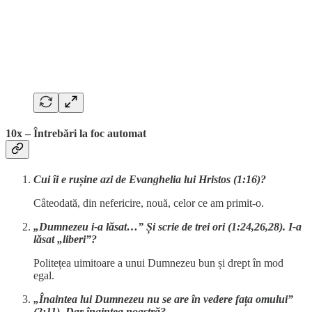
10x – Întrebări la foc automat
Cui îi e rușine azi de Evanghelia lui Hristos (1:16)?
Câteodată, din nefericire, nouă, celor ce am primit-o.
„Dumnezeu i-a lăsat…” Și scrie de trei ori (1:24,26,28). I-a
lăsat „liberi”?
Politețea uimitoare a unui Dumnezeu bun și drept în mod
egal.
„Înaintea lui Dumnezeu nu se are în vedere fața omului”
(2:11). Dar înaintea noastră?