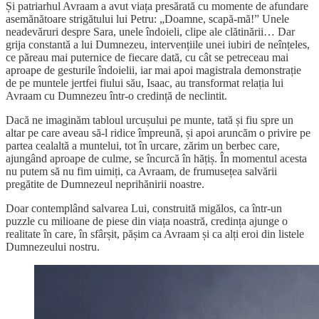
Și patriarhul Avraam a avut viața presărată cu momente de afundare
asemănătoare strigătului lui Petru: „Doamne, scapă-mă!” Unele
neadevăruri despre Sara, unele îndoieli, clipe ale clătinării… Dar
grija constantă a lui Dumnezeu, intervențiile unei iubiri de neînțeles,
ce păreau mai puternice de fiecare dată, cu cât se petreceau mai
aproape de gesturile îndoielii, iar mai apoi magistrala demonstrație
de pe muntele jertfei fiului său, Isaac, au transformat relația lui
Avraam cu Dumnezeu într-o credință de neclintit.
Dacă ne imaginăm tabloul urcușului pe munte, tată și fiu spre un
altar pe care aveau să-l ridice împreună, și apoi aruncăm o privire pe
partea cealaltă a muntelui, tot în urcare, zărim un berbec care,
ajungând aproape de culme, se încurcă în hățiș. În momentul acesta
nu putem să nu fim uimiți, ca Avraam, de frumusețea salvării
pregătite de Dumnezeul neprihănirii noastre.
Doar contemplând salvarea Lui, construită migălos, ca într-un
puzzle cu milioane de piese din viața noastră, credința ajunge o
realitate în care, în sfârșit, pășim ca Avraam și ca alți eroi din listele
Dumnezeului nostru.