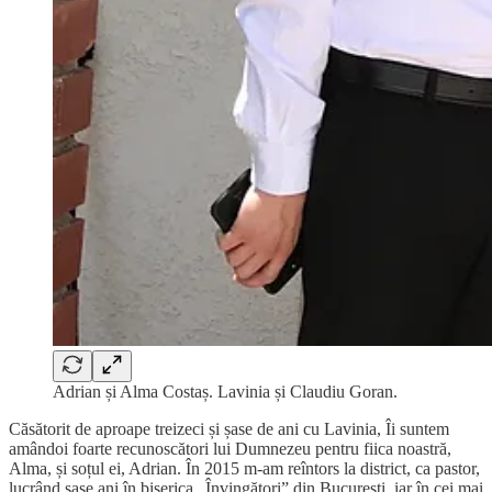
Adrian și Alma Costaș. Lavinia și Claudiu Goran.
Căsătorit de aproape treizeci și șase de ani cu Lavinia, Îi suntem
amândoi foarte recunoscători lui Dumnezeu pentru fiica noastră,
Alma, și soțul ei, Adrian. În 2015 m-am reîntors la district, ca pastor,
lucrând șase ani în biserica „Învingători” din București, iar în cei mai