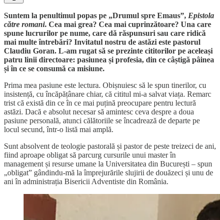
Suntem la penultimul popas pe „Drumul spre Emaus”,
Epistola
către romani
. Cea mai grea? Cea mai cuprinzătoare? Una care
spune lucrurilor pe nume, care dă răspunsuri sau care ridică
mai multe întrebări? Invitatul nostru de astăzi este pastorul
Claudiu Goran. L-am rugat să se prezinte cititorilor pe aceleași
patru linii directoare: pasiunea și profesia, din ce câștigă pâinea
și în ce se consumă ca misiune.
Prima mea pasiune este lectura. Obișnuiesc să le spun tinerilor, cu
insistență, cu încăpățânare chiar, că cititul mi-a salvat viața. Remarc
trist că există din ce în ce mai puțină preocupare pentru lectură
astăzi. Dacă e absolut necesar să amintesc ceva despre a doua
pasiune personală, atunci călătoriile se încadrează de departe pe
locul secund, într-o listă mai amplă.
Sunt absolvent de teologie pastorală și pastor de peste treizeci de ani,
fiind aproape obligat să parcurg cursurile unui master în
management și resurse umane la Universitatea din București – spun
„obligat” gândindu-mă la împrejurările slujirii de douăzeci și unu de
ani în administrația Bisericii Adventiste din România.