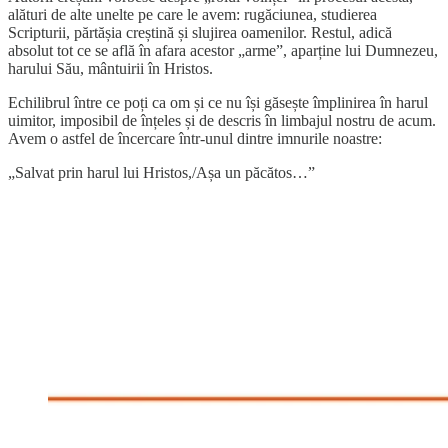
alături de alte unelte pe care le avem: rugăciunea, studierea
Scripturii, părtășia creștină și slujirea oamenilor. Restul, adică
absolut tot ce se află în afara acestor „arme”, aparține lui Dumnezeu,
harului Său, mântuirii în Hristos.
Echilibrul între ce poți ca om și ce nu își găsește împlinirea în harul
uimitor, imposibil de înțeles și de descris în limbajul nostru de acum.
Avem o astfel de încercare într-unul dintre imnurile noastre:
„Salvat prin harul lui Hristos,/Așa un păcătos…”