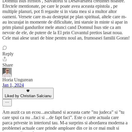
Domnul Isus Hristos , Salvatorul si Desavarsirea credintei noastre.
Efectele mentionate, pe care le poate avea aceasta epistola , pe
multiple planuri, pot fi regasite si in viata mea si a multor altor
oameni. Versete care m-au desteptat pe plan spiritual, altele care m-
au incurajat in momente de dificultate, imi staruie in minte si apar in
prim planul gandurilor mele atunci cand Domnul Isus stie ca am
nevoie de ele, de putere de la El prin Cuvantul pretios lasat noua.
Cele mai alese urari de bine pentru noul an, frumoasei familii Goran!
Reply
Share
Horia Ungurean
Jan 1, 2024
Liked by Christian Salcianu
Am auzit ca un ecou...ascultand si aceasta carte ”nu judeca” si ”tu
care spui ca nu ..faci si ...de fapt faci”. Este o carte actuala care
parca priveste in interiorul tau. M-a surprins si abordarea moderna a
problemei actuale care prinde amploare din ce in ce mai mult si