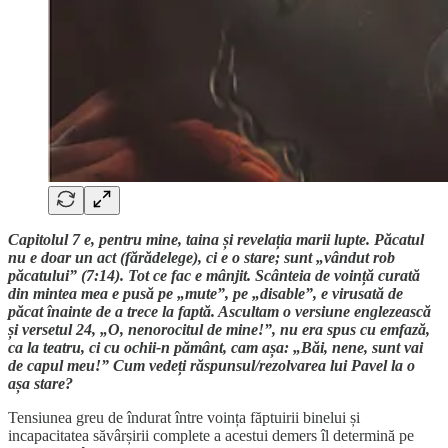
Capitolul 7 e, pentru mine, taina și revelația marii lupte. Păcatul
nu e doar un act (fărădelege), ci e o stare; sunt „vândut rob
păcatului” (7:14). Tot ce fac e mânjit. Scânteia de voință curată
din mintea mea e pusă pe „mute”, pe „disable”, e virusată de
păcat înainte de a trece la faptă. Ascultam o versiune englezească
și versetul 24, „O, nenorocitul de mine!”, nu era spus cu emfază,
ca la teatru, ci cu ochii-n pământ, cam așa: „Băi, nene, sunt vai
de capul meu!” Cum vedeți răspunsul/rezolvarea lui Pavel la o
așa stare?
Tensiunea greu de îndurat între voința făptuirii binelui și
incapacitatea săvârșirii complete a acestui demers îl determină pe