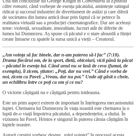
Una din concluziile lui George Knight în
Comentariu la Epistola
către romani
, când vorbește de esența păcatului, amintește ratingul
ridicat și succesul industriei de divertisment de astăzi și care diferă
de societatea din lumea antică doar prin faptul că se petrece în
realitatea virtuală sau a producției cinematografice. Dar are aceleași
teme: violență, sexualitate, imoralitate, lucruri atât de diferite de
lumea lui Dumnezeu. Aș spune că păcatul e o stare absurdă a ființei
create întoarse cu spatele la sursa unică a vieții – Creatorul.
„Am voința să fac binele, dar n-am puterea să-l fac” (7:18).
Drama fiecărui om, de la sport, dietă, obiceiuri, vicii până la păcat
– păcatul în esența lui. Când unul nu se lasă de ceva (fumat, de
exemplu), îi zicem, știutor: „Poți, dar nu vrei.” Când e vorba de
noi, zicem ca Pavel: „Vreau, dar nu pot.” Unde ați găsit o cheie,
un echilibru între ce poți ca om și ce nu?
O victorie câștigată nu e câștigată pentru totdeauna.
Este un prim aspect extrem de important în înțelegerea mecanismului
luptei. Chemarea lui Dumnezeu în viața noastră este chemarea la o
luptă de-o viață împotriva păcatului, a dependențelor, a răului. În
viziunea lui Pavel, Hristos e singurul în puterea căruia câștigăm în
luptele noastre.
Autorii creștini vorbesc despre „rolul voinței” în procesul acesta,