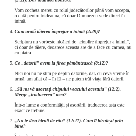
Vom cocheta mereu cu rolul judecătorilor până vom accepta,
o dată pentru totdeauna, că doar Dumnezeu vede direct în
inimă.
Cum arată tăierea împrejur a inimii (2:29)?
Scriptura nu vorbește nicăieri de „cioplire împrejur a inimii”,
ci doar de tăiere, deoarece aceasta are de-a face cu carnea, nu
cu piatra.
Ce „datorii” avem la firea pământească (8:12)?
Nici noi nu ne știm pe deplin datoriile, dar, cu ceva vreme în
urmă, am aflat că – în El – ne putem trăi viața fără datorii.
„Să nu vă
asortați
chipului veacului acestuia” (12:2).
Merge „traducerea” mea?
Într-o lume a conformității și asortării, traducerea asta este
exact ce trebuie.
„Nu te lăsa biruit de rău” (12:21). Cum îl biruiești prin
bine?