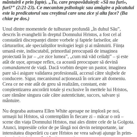
mântuirii e prin fapte). „Tu, care propovăduiești: «Să nu furi»,
furi?” (2:21-23). Ce mecanism psihologic sau amăgire a păcatului
este la predicatorul sau creștinul care una zice și alta face? (Ba
chiar pe dos.)
Unul dintre momentele de tulburare profundă „în duhul Său”,
descris în evanghelii în dreptul Domnului Hristos, a fost cel al
constatării discrepanței dintre vorbele și faptele fariseilor, ale
cărturarilor, ale specialiștilor teologiei legii și ai mântuirii. Ființa
umană este, indiscutabil, primordial preocupată de imaginea
proiectată în jur – „ce zice lumea”, „cum mă văd ceilalți” – și este
atât de ușor, aproape reflex, ca această preocupare să devină
comandament
de viață. Dacă vorbim despre un pastor, imaginea
pare să-i asigure validarea profesională, accesul către slujbele de
conducere. Sigur, mecanismul acționează în oricare alt domeniu.
Ceea ce ne este atât de greu să realizăm, constant, este
conștientizarea ancorării totale și exclusive în meritele lui Hristos,
care rămâne singura cale către autenticitate, succes, salvare și
mântuire.
Nu degeaba autoarea Ellen White aproape ne imploră pe noi,
urmașii lui Hristos, să contemplăm în fiecare zi – măcar o oră –
scene din viața Domnului Hristos, mai ales dintre cele de la Golgota.
Atunci, impresiile celor de pe lângă noi devin neimportante, iar
intensitatea disperării cu care Hristos ne vrea salvați ajunge în prim-