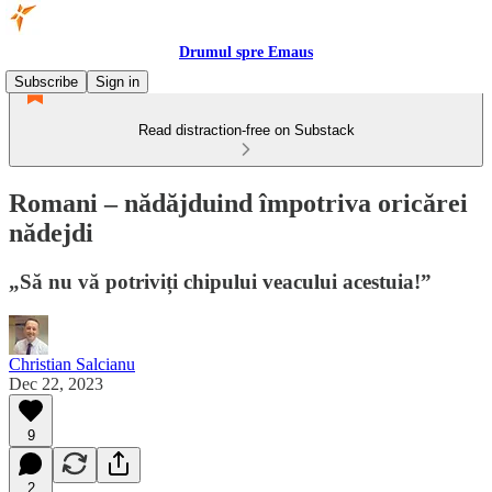
Drumul spre Emaus
Subscribe
Sign in
Read distraction-free on Substack
Romani – nădăjduind împotriva oricărei
nădejdi
„Să nu vă potriviți chipului veacului acestuia!”
Christian Salcianu
Dec 22, 2023
9
2