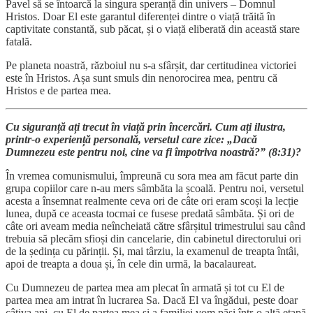
Pavel să se întoarcă la singura speranță din univers – Domnul
Hristos. Doar El este garantul diferenței dintre o viață trăită în
captivitate constantă, sub păcat, și o viață eliberată din această stare
fatală.
Pe planeta noastră, războiul nu s-a sfârșit, dar certitudinea victoriei
este în Hristos. Așa sunt smuls din nenorocirea mea, pentru că
Hristos e de partea mea.
Cu siguranță ați trecut în viață prin încercări. Cum ați ilustra,
printr-o experiență personală, versetul care zice: „Dacă
Dumnezeu este pentru noi, cine va fi împotriva noastră?” (8:31)?
În vremea comunismului, împreună cu sora mea am făcut parte din
grupa copiilor care n-au mers sâmbăta la școală. Pentru noi, versetul
acesta a însemnat realmente ceva ori de câte ori eram scoși la lecție
lunea, după ce aceasta tocmai ce fusese predată sâmbăta. Și ori de
câte ori aveam media neîncheiată către sfârșitul trimestrului sau când
trebuia să plecăm sfioși din cancelarie, din cabinetul directorului ori
de la ședința cu părinții. Și, mai târziu, la examenul de treapta întâi,
apoi de treapta a doua și, în cele din urmă, la bacalaureat.
Cu Dumnezeu de partea mea am plecat în armată și tot cu El de
partea mea am intrat în lucrarea Sa. Dacă El va îngădui, peste doar
câțiva ani, cu El de partea mea și a familiei vom păși într-o altă etapă