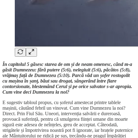
În capitolul 5 găsesc starea de om și de neam omenesc, când m-a
găsit Dumnezeu: fără putere (5:6), nelegiuit (5:6), păcătos (5:8),
vrăjmaș față de Dumnezeu (5:10). Parcă văd un șofer rostogolit
cu mașina în șanț, băut sau drogat, sângerând între fiare
contorsionate, blestemând Cerul și pe orice salvator s-ar apropia.
Cum vine deci Dumnezeu la noi?
E sugestiv tabloul propus, cu șoferul amestecat printre tablele
mașinii, căutând febril un vinovat. Cum vine Dumnezeu la noi?
Direct. Prin Fiul Său. Uneori, intervenția salvării e dureroasă,
provoacă suferință, pentru că smulgerea ființei umane din moarte
sigură este adesea de neînțeles, greu de acceptat. Câteodată,
strigătele și împotrivirea noastră pot fi ignorate, iar brațele puternice
ale Mântuitorului ne ridică pe sus, trecându-ne pragul împărăției