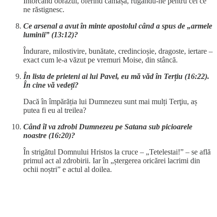
Întorcând obrazul, oferind cămașa, rugându-ne pentru cei ce
ne răstignesc.
Ce arsenal a avut în minte apostolul când a spus de „armele
luminii” (13:12)?
Îndurare, milostivire, bunătate, credincioșie, dragoste, iertare –
exact cum le-a văzut pe vremuri Moise, din stâncă.
În lista de prieteni ai lui Pavel, eu mă văd în Terțiu (16:22).
În cine vă vedeți?
Dacă în împărăția lui Dumnezeu sunt mai mulți Terţiu, aș
putea fi eu al treilea?
Când îl va zdrobi Dumnezeu pe Satana sub picioarele
noastre (16:20)?
În strigătul Domnului Hristos la cruce – „Tetelestai!” – se află
primul act al zdrobirii. Iar în „ștergerea oricărei lacrimi din
ochii noștri” e actul al doilea.