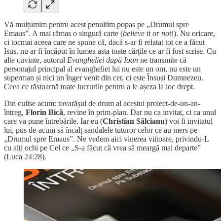
Vă mulțumim pentru acest penultim popas pe „Drumul spre
Emaus”. A mai rămas o singură carte (
believe it or not!
). Nu oricare,
ci tocmai aceea care ne spune că, dacă s-ar fi relatat tot ce a făcut
Isus, nu ar fi încăput în lumea asta toate cărțile ce ar fi fost scrise. Cu
alte cuvinte, autorul
Evangheliei după Ioan
ne transmite că
personajul principal al evangheliei lui nu este un om, nu este un
superman și nici un înger venit din cer, ci este Însuși Dumnezeu.
Ceea ce răstoarnă toate lucrurile pentru a le așeza la loc drept.
Din culise acum: tovarășul de drum al acestui proiect-de-un-an-
întreg,
Florin Bică
, revine în prim-plan. Dar nu ca invitat, ci ca unul
care va pune întrebările. Iar eu (
Christian Sălcianu
) voi fi invitatul
lui, pus de-acum să încalț sandalele tuturor celor ce au mers pe
„Drumul spre Emaus”. Ne vedem aici vinerea viitoare, privindu-L
cu alți ochi pe Cel ce „S-a făcut că vrea să meargă mai departe”
(Luca 24:28).