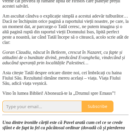
vreme cât privirea îți rămâne lipită de Hristos care plătește prețul
acestei salvări.
Am ascultat cândva o explicație simplă a acestui adevăr tulburător…
Dacă ne închipuim orice pagină a raportului vieții noastre, pe care, la
un moment dat, ar parcurge-o Tatăl ceresc, ne putem imagina și o
altă pagină ruptă din raportul vieții Domnului Isus, lipită perfect
peste a noastră, iar când Tatăl începe să o citească, acolo scrie atât de
clar:
Goran Claudiu, născut în Betleem, crescut în Nazaret, cu fapte și
atitudini de o bunătate divină, predicând Evanghelia, vindecând și
aducând speranță prin localitățile Palestinei…
Asta citește Tatăl despre oricare dintre noi, cei îmbrăcați cu haina
Fiului Său. Rezultatul rămâne mereu același – viața. Viața Fiului
Său, adică viața veșnică.
Vino în lumea Bibliei! Abonează-te la „Drumul spre Emaus”!
Subscribe
Una dintre ironiile cărții este că Pavel arată cum cel ce se crede
sfânt e de fapt la fel ca păcătosul ordinar (dovadă că și pierderea