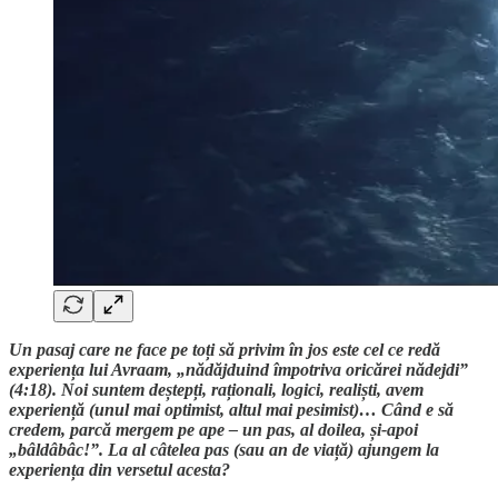
Un pasaj care ne face pe toți să privim în jos este cel ce redă
experiența lui Avraam, „nădăjduind împotriva oricărei nădejdi”
(4:18). Noi suntem deștepți, raționali, logici, realiști, avem
experiență (unul mai optimist, altul mai pesimist)… Când e să
credem, parcă mergem pe ape – un pas, al doilea, și-apoi
„bâldâbâc!”. La al câtelea pas (sau an de viață) ajungem la
experiența din versetul acesta?