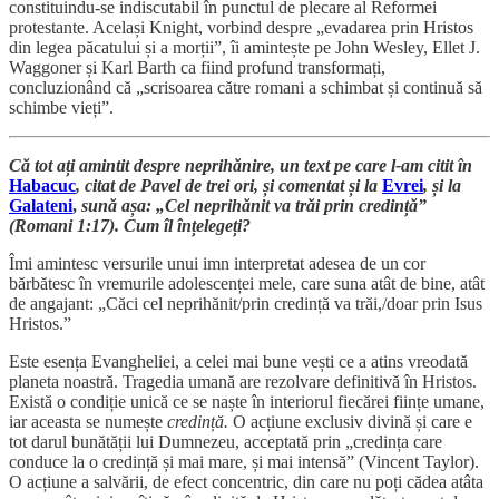
constituindu-se indiscutabil în punctul de plecare al Reformei
protestante. Același Knight, vorbind despre „evadarea prin Hristos
din legea păcatului și a morții”, îi amintește pe John Wesley, Ellet J.
Waggoner și Karl Barth ca fiind profund transformați,
concluzionând că „scrisoarea către romani a schimbat și continuă să
schimbe vieți”.
Că tot ați amintit despre neprihănire, un text pe care l-am citit în
Habacuc
, citat de Pavel de trei ori, și comentat și la
Evrei
, și la
Galateni
,
sună așa: „Cel neprihănit va trăi prin credință”
(Romani 1:17). Cum îl înțelegeți?
Îmi amintesc versurile unui imn interpretat adesea de un cor
bărbătesc în vremurile adolescenței mele, care suna atât de bine, atât
de angajant: „Căci cel neprihănit/prin credință va trăi,/doar prin Isus
Hristos.”
Este esența Evangheliei, a celei mai bune vești ce a atins vreodată
planeta noastră. Tragedia umană are rezolvare definitivă în Hristos.
Există o condiție unică ce se naște în interiorul fiecărei ființe umane,
iar aceasta se numește
credință.
O acțiune exclusiv divină și care e
tot darul bunătății lui Dumnezeu, acceptată prin „credința care
conduce la o credință și mai mare, și mai intensă” (Vincent Taylor).
O acțiune a salvării, de efect concentric, din care nu poți cădea atâta