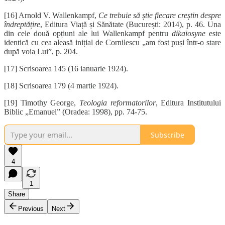
[16] Arnold V. Wallenkampf,
Ce trebuie să știe fiecare creștin despre
îndreptățire
, Editura Viață și Sănătate (București: 2014), p. 46. Una
din cele două opțiuni ale lui Wallenkampf pentru
dikaiosyne
este
identică cu cea aleasă inițial de Cornilescu „am fost puși într-o stare
după voia Lui”, p. 204.
[17] Scrisoarea 145 (16 ianuarie 1924).
[18] Scrisoarea 179 (4 martie 1924).
[19] Timothy George,
Teologia reformatorilor
, Editura Institutului
Biblic „Emanuel” (Oradea: 1998), pp. 74-75.
Subscribe
4
1
Share
Previous
Next