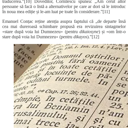
traducerea.”[10] Doveditor, Cornilescu spunea: „Am cerut altor
persoane să facă o listă a alternativelor pe care ar dori să le introduc
în noua mea ediție și le-am luat pe toate în considerare.”[11]
Emanuel Conțac reține atenția asupra faptului că „de departe însă
cea mai dureroasă schimbare propusă era revizuirea sintagmelor
«stare după voia lui Dumnezeu» (pentru
dikaiosyne
) și «om într-o
stare după voia lui Dumnezeu» (pentru
dikayos
).”[12]