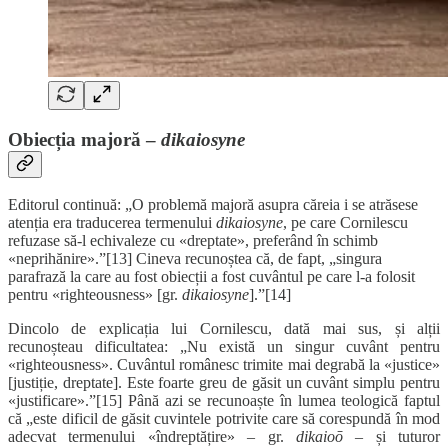
Obiecția majoră –
dikaiosyne
Editorul continuă: „O problemă majoră asupra căreia i se atrăsese
atenția era traducerea termenului
dikaiosyne
, pe care Cornilescu
refuzase să-l echivaleze cu «dreptate», preferând în schimb
«neprihănire».”[13] Cineva recunoștea că, de fapt, „singura
parafrază la care au fost obiecții a fost cuvântul pe care l-a folosit
pentru «righteousness» [gr.
dikaiosyne
].”[14]
Dincolo de explicația lui Cornilescu, dată mai sus, și alții
recunoșteau dificultatea: „Nu există un singur cuvânt pentru
«righteousness». Cuvântul românesc trimite mai degrabă la «justice»
[justiție, dreptate]. Este foarte greu de găsit un cuvânt simplu pentru
«justificare».”[15] Până azi se recunoaște în lumea teologică faptul
că „este dificil de găsit cuvintele potrivite care să corespundă în mod
adecvat termenului «îndreptățire» – gr.
dikaioō
– și tuturor