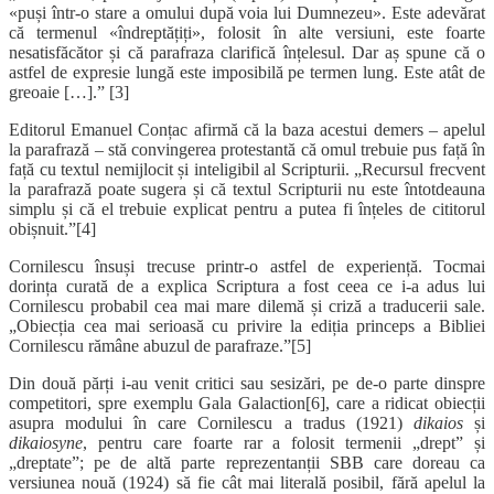
«puși într-o stare a omului după voia lui Dumnezeu». Este adevărat
că termenul «îndreptățiți», folosit în alte versiuni, este foarte
nesatisfăcător și că parafraza clarifică înțelesul. Dar aș spune că o
astfel de expresie lungă este imposibilă pe termen lung. Este atât de
greoaie […].” [3]
Editorul Emanuel Conțac afirmă că la baza acestui demers – apelul
la parafrază – stă convingerea protestantă că omul trebuie pus față în
față cu textul nemijlocit și inteligibil al Scripturii. „Recursul frecvent
la parafrază poate sugera și că textul Scripturii nu este întotdeauna
simplu și că el trebuie explicat pentru a putea fi înțeles de cititorul
obișnuit.”[4]
Cornilescu însuși trecuse printr-o astfel de experiență. Tocmai
dorința curată de a explica Scriptura a fost ceea ce i-a adus lui
Cornilescu probabil cea mai mare dilemă și criză a traducerii sale.
„Obiecția cea mai serioasă cu privire la ediția princeps a Bibliei
Cornilescu rămâne abuzul de parafraze.”[5]
Din două părți i-au venit critici sau sesizări, pe de-o parte dinspre
competitori, spre exemplu Gala Galaction[6], care a ridicat obiecții
asupra modului în care Cornilescu a tradus (1921)
dikaios
și
dikaiosyne
, pentru care foarte rar a folosit termenii „drept” și
„dreptate”; pe de altă parte reprezentanții SBB care doreau ca
versiunea nouă (1924) să fie cât mai literală posibil, fără apelul la