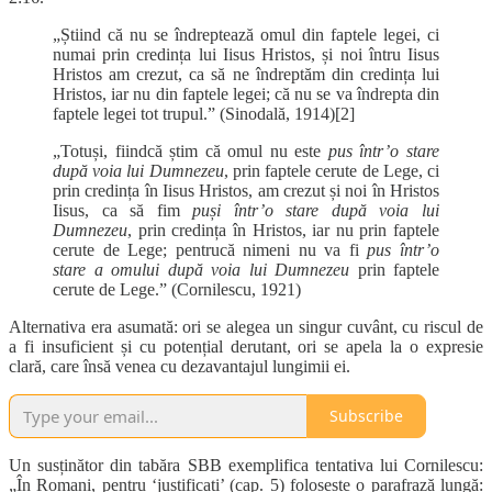
„Știind că nu se îndreptează omul din faptele legei, ci
numai prin credința lui Iisus Hristos, și noi întru Iisus
Hristos am crezut, ca să ne îndreptăm din credința lui
Hristos, iar nu din faptele legei; că nu se va îndrepta din
faptele legei tot trupul.” (Sinodală, 1914)[2]
„Totuși, fiindcă știm că omul nu este
pus
într’o stare
după voia lui Dumnezeu
, prin faptele cerute de Lege, ci
prin credința în Iisus Hristos, am crezut și noi în Hristos
Iisus, ca să fim
puși într’o stare după voia lui
Dumnezeu
, prin credința în Hristos, iar nu prin faptele
cerute de Lege; pentrucă nimeni nu va fi
pus într’o
stare a omului după voia lui Dumnezeu
prin faptele
cerute de Lege.” (Cornilescu, 1921)
Alternativa era asumată: ori se alegea un singur cuvânt, cu riscul de
a fi insuficient și cu potențial derutant, ori se apela la o expresie
clară, care însă venea cu dezavantajul lungimii ei.
Subscribe
Un susținător din tabăra SBB exemplifica tentativa lui Cornilescu:
„În Romani, pentru ‘justificați’ (cap. 5) folosește o parafrază lungă: