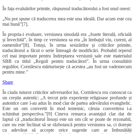
În fața evaluărilor primite, răspunsul traducătorului a fost unul onest:
„Nu pot spune că traducerea mea este una ideală. Dar acum este cea
mai bună”[7].
În propria-i evaluare, versiunea sinodală era „foarte literală, oficială
și învechită”, în timp ce versiunea sa era „în limbajul viu, curent, al
oamenilor”[8]. Totuși, în urma sesizărilor și criticilor primite,
traducătorul a făcut o serie întreagă de modificări. Probabil reperul
cel mai important pentru îndreptarea versiunii sale este materialul
SBB cu titlul „Reguli pentru traducători”. În urma consultării
regulilor, Cornilescu mărturisește că acestea „au fost un vademecum
pentru mine.”
Share
În ciuda tuturor criticilor adversarilor lui, Cornilescu era cunoscut ca
un creștin autentic: „A trecut prin experiențe religioase profunde și
autentice care l-au adus în mod clar de partea adevărului evanghelic.
Este un om convertit în mod temeinic, căruia convertirea i-a
schimbat perspectiva.”[9] Cineva remarca avantajul clar dat de
faptul că „traducătorul însuși este un om cât se poate de rezonabil,
care nu este înclinat să se războiască pentru versiunea sa, ci dorește
cu adevărat să accepte orice sugestie care ar îmbunătăți