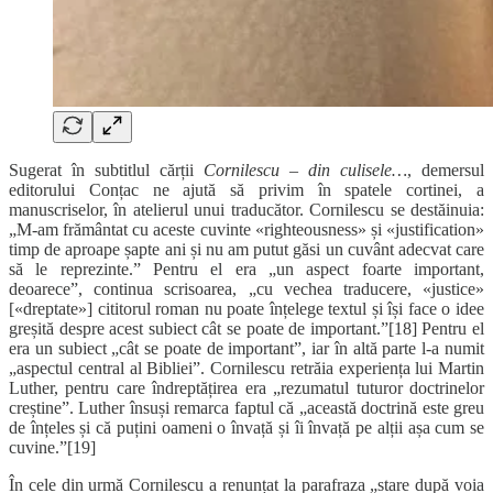
Sugerat în subtitlul cărții
Cornilescu – din culisele…
, demersul
editorului Conțac ne ajută să privim în spatele cortinei, a
manuscriselor, în atelierul unui traducător. Cornilescu se destăinuia:
„M-am frământat cu aceste cuvinte «righteousness» și «justification»
timp de aproape șapte ani și nu am putut găsi un cuvânt adecvat care
să le reprezinte.” Pentru el era „un aspect foarte important,
deoarece”, continua scrisoarea, „cu vechea traducere, «justice»
[«dreptate»] cititorul roman nu poate înțelege textul și își face o idee
greșită despre acest subiect cât se poate de important.”[18] Pentru el
era un subiect „cât se poate de important”, iar în altă parte l-a numit
„aspectul central al Bibliei”. Cornilescu retrăia experiența lui Martin
Luther, pentru care îndreptățirea era „rezumatul tuturor doctrinelor
creștine”. Luther însuși remarca faptul că „această doctrină este greu
de înțeles și că puțini oameni o învață și îi învață pe alții așa cum se
cuvine.”[19]
În cele din urmă Cornilescu a renunțat la parafraza „stare după voia