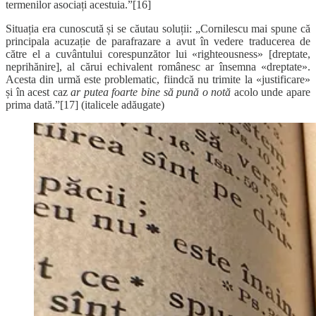
termenilor asociați acestuia.”[16]
Situația era cunoscută și se căutau soluții: „Cornilescu mai spune că
principala acuzație de parafrazare a avut în vedere traducerea de
către el a cuvântului corespunzător lui «righteousness» [dreptate,
neprihănire], al cărui echivalent românesc ar însemna «dreptate».
Acesta din urmă este problematic, fiindcă nu trimite la «justificare»
și în acest caz
ar putea foarte bine să pună o notă
acolo unde apare
prima dată.”[17] (italicele adăugate)