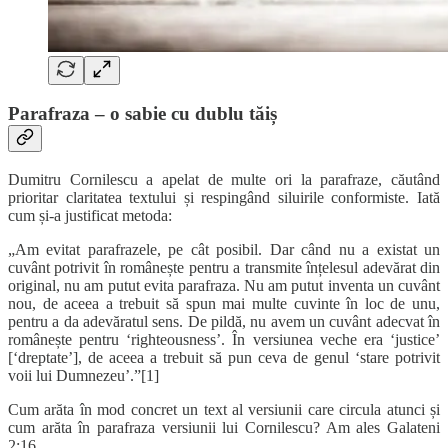
Parafraza – o sabie cu dublu tăiș
Dumitru Cornilescu a apelat de multe ori la parafraze, căutând
prioritar claritatea textului și respingând siluirile conformiste. Iată
cum și-a justificat metoda:
„Am evitat parafrazele, pe cât posibil. Dar când nu a existat un
cuvânt potrivit în românește pentru a transmite înțelesul adevărat din
original, nu am putut evita parafraza. Nu am putut inventa un cuvânt
nou, de aceea a trebuit să spun mai multe cuvinte în loc de unu,
pentru a da adevăratul sens. De pildă, nu avem un cuvânt adecvat în
românește pentru ‘righteousness’. În versiunea veche era ‘justice’
[‘dreptate’], de aceea a trebuit să pun ceva de genul ‘stare potrivit
voii lui Dumnezeu’.”[1]
Cum arăta în mod concret un text al versiunii care circula atunci și
cum arăta în parafraza versiunii lui Cornilescu? Am ales Galateni
2:16.