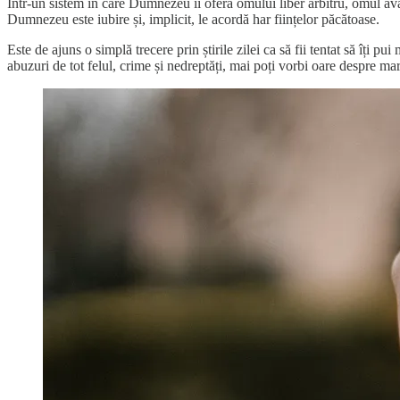
Într-un sistem în care Dumnezeu îi oferă omului liber arbitru, omul avâ
Dumnezeu este iubire și, implicit, le acordă har ființelor păcătoase.
Este de ajuns o simplă trecere prin știrile zilei ca să fii tentat să îți
abuzuri de tot felul, crime și nedreptăți, mai poți vorbi oare despre ma