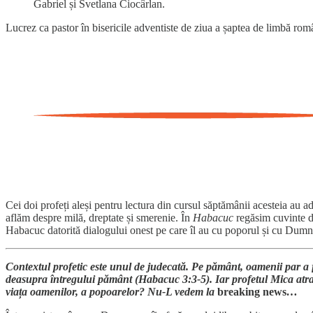
Gabriel și Svetlana Ciocârlan.
Lucrez ca pastor în bisericile adventiste de ziua a șaptea de limbă rom
Cei doi profeți aleși pentru lectura din cursul săptămânii acesteia au adev
aflăm despre milă, dreptate și smerenie. În
Habacuc
regăsim cuvinte de
Habacuc datorită dialogului onest pe care îl au cu poporul și cu Dum
Contextul profetic este unul de judecată. Pe pământ, oamenii par a 
deasupra întregului pământ (Habacuc 3:3-5). Iar profetul Mica atr
viața oamenilor, a popoarelor? Nu-L vedem la
breaking news
…