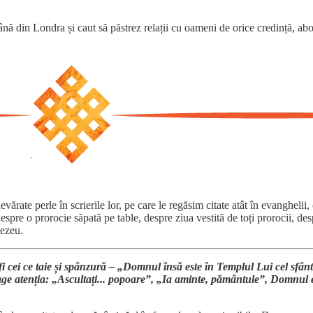
ână din Londra și caut să păstrez relații cu oameni de orice credință, ab
ărate perle în scrierile lor, pe care le regăsim citate atât în evanghelii, 
spre o prorocie săpată pe table, despre ziua vestită de toți prorocii, des
nezeu.
fi cei ce taie și spânzură – „Domnul însă este în Templul Lui cel sfâ
age atenția: „Ascultați... popoare”, „Ia aminte, pământule”, Domnul