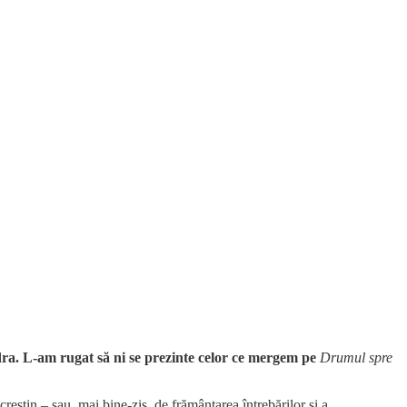
dra. L-am rugat să ni se prezinte celor ce mergem pe
Drumul spre
creștin – sau, mai bine-zis, de frământarea întrebărilor și a