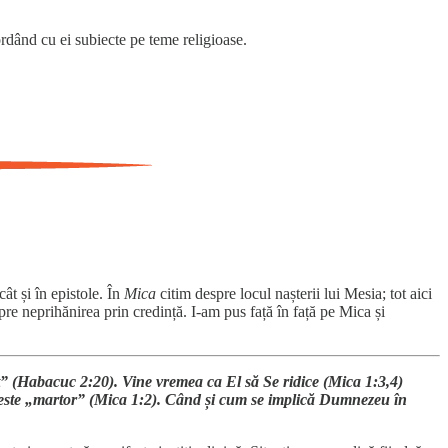
ordând cu ei subiecte pe teme religioase.
cât și în epistole. În
Mica
citim despre locul nașterii lui Mesia; tot aici
pre neprihănirea prin credință. I-am pus față în față pe Mica și
nt” (Habacuc 2:20). Vine vremea ca El să Se ridice (Mica 1:3,4)
 este „martor” (Mica 1:2). Când și cum se implică Dumnezeu în