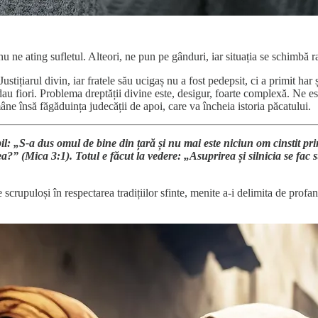
nu ne ating sufletul. Alteori, ne pun pe gânduri, iar situația se schimbă r
tițiarul divin, iar fratele său ucigaș nu a fost pedepsit, ci a primit har și
dau fiori. Problema dreptății divine este, desigur, foarte complexă. Ne e
âne însă făgăduința judecății de apoi, care va încheia istoria păcatului.
bil: „S-a dus omul de bine din țară și nu mai este niciun om cinstit p
ea?” (Mica 3:1). Totul e făcut la vedere: „Asuprirea și silnicia se fa
crupuloși în respectarea tradițiilor sfinte, menite a-i delimita de profani,