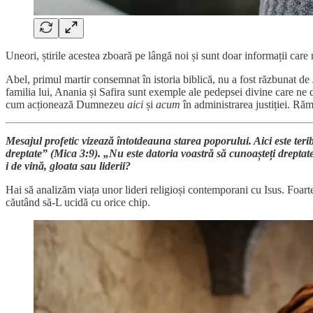
Uneori, știrile acestea zboară pe lângă noi și sunt doar informații care 
Abel, primul martir consemnat în istoria biblică, nu a fost răzbunat de Jus
familia lui, Anania și Safira sunt exemple ale pedepsei divine care ne 
cum acționează Dumnezeu
aici
și
acum
în administrarea justiției. Răm
Mesajul profetic vizează întotdeauna starea poporului. Aici este teri
dreptate” (Mica 3:9). „Nu este datoria voastră să cunoașteți dreptat
i de vină, gloata sau liderii?
Hai să analizăm viața unor lideri religioși contemporani cu Isus. Foarte s
căutând să-L ucidă cu orice chip.