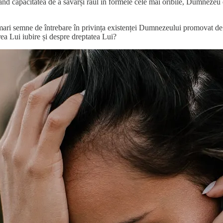
nd capacitatea de a săvârși răul în formele cele mai oribile, Dumnezeu es
 pui mari semne de întrebare în privința existenței Dumnezeului promovat de 
rea Lui iubire și despre dreptatea Lui?