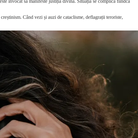
te invocat să manifeste justiția divină. Situația se complică fiindcă
creștinism. Când vezi și auzi de cataclisme, deflagrații teroriste,