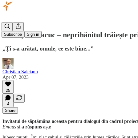
Mica și Habacuc – neprihănitul trăiește pr
Subscribe
Sign in
„Ți s-a arătat, omule, ce este bine...”
Christian Salcianu
Apr 07, 2023
25
4
Share
Invitatul de săptămâna aceasta pentru dialogul din cadrul proiec
Emaus
și a răspuns așa:
Iubesc munții. Îmi plac șahul și călătoriile prin lumea cărților. Sunt at