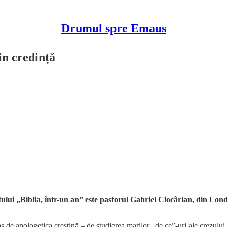
Drumul spre Emaus
in credință
tului „Biblia, într-un an” este pastorul Gabriel Ciocârlan, din Lon
ras de apologetica creștină – de studierea marilor „de ce”-uri ale crezului 