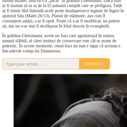
ultima suflare, însă ea s-a „jucat” în grădina Ghetsimani. Dacă Isus
ar fi insistat să se ia de la El paharul cumplit care se prefigura, Tatăl
ar fi trimis fără îndoială acele peste douăsprezece legiuni de îngeri în
ajutorul Său (Matei 26:53). Planul de mântuire, așa cum îl
cunoaștem astăzi, s-ar fi oprit. Poate că s-ar fi modificat, nu putem
ști, dar nu s-ar mai fi desfășurat în felul descris în evanghelii.
În grădina Ghetsimani, avem un Isus care agonizează în natura
umană slăbită, al cărei instinct de conservare este cât se poate de
puternic. În aceste momente, omul-Isus nu mai e sigur că aceasta e
într-adevăr voința lui Dumnezeu.
Subscribe