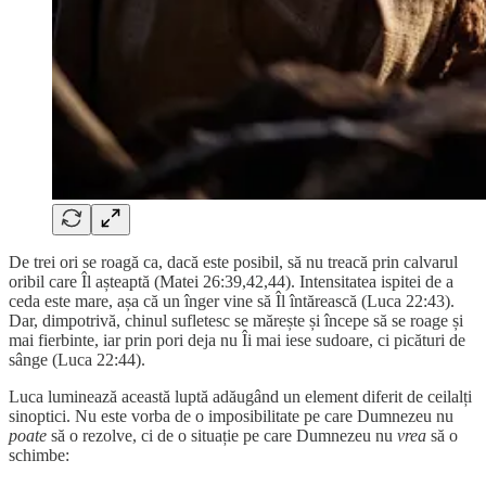
De trei ori se roagă ca, dacă este posibil, să nu treacă prin calvarul
oribil care Îl așteaptă (Matei 26:39,42,44). Intensitatea ispitei de a
ceda este mare, așa că un înger vine să Îl întărească (Luca 22:43).
Dar, dimpotrivă, chinul sufletesc se mărește și începe să se roage și
mai fierbinte, iar prin pori deja nu Îi mai iese sudoare, ci picături de
sânge (Luca 22:44).
Luca luminează această luptă adăugând un element diferit de ceilalți
sinoptici. Nu este vorba de o imposibilitate pe care Dumnezeu nu
poate
să o rezolve, ci de o situație pe care Dumnezeu nu
vrea
să o
schimbe: