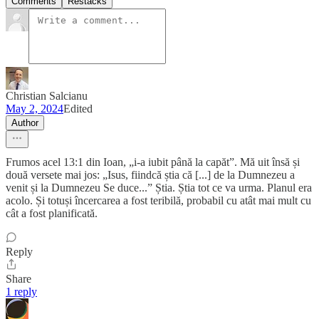
Comments
Restacks
Christian Salcianu
May 2, 2024
Edited
Author
Frumos acel 13:1 din Ioan, „i-a iubit până la capăt”. Mă uit însă și
două versete mai jos: „Isus, fiindcă știa că [...] de la Dumnezeu a
venit și la Dumnezeu Se duce...” Știa. Știa tot ce va urma. Planul era
acolo. Și totuși încercarea a fost teribilă, probabil cu atât mai mult cu
cât a fost planificată.
Reply
Share
1 reply