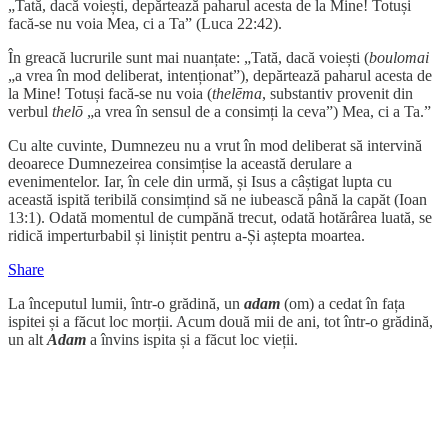
„Tată, dacă voiești, depărtează paharul acesta de la Mine! Totuși
facă-se nu voia Mea, ci a Ta” (Luca 22:42).
În greacă lucrurile sunt mai nuanțate: „Tată, dacă voiești (
boulomai
„a vrea în mod deliberat, intenționat”), depărtează paharul acesta de
la Mine! Totuși facă-se nu voia (
thelēma
, substantiv provenit din
verbul
thelō
„a vrea în sensul de a consimți la ceva”) Mea, ci a Ta.”
Cu alte cuvinte, Dumnezeu nu a vrut în mod deliberat să intervină
deoarece Dumnezeirea consimțise la această derulare a
evenimentelor. Iar, în cele din urmă, și Isus a câștigat lupta cu
această ispită teribilă consimțind să ne iubească până la capăt (Ioan
13:1). Odată momentul de cumpănă trecut, odată hotărârea luată, se
ridică imperturbabil și liniștit pentru a-Și aștepta moartea.
Share
La începutul lumii, într-o grădină, un
adam
(om) a cedat în fața
ispitei și a făcut loc morții. Acum două mii de ani, tot într-o grădină,
un alt
Adam
a învins ispita și a făcut loc vieții.