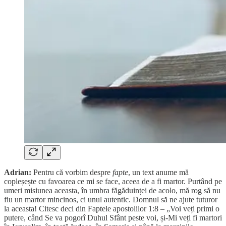
Adrian:
Pentru că vorbim despre
fapte
, un text anume mă
copleșește cu favoarea ce mi se face, aceea de a fi martor. Purtând pe
umeri misiunea aceasta, în umbra făgăduinței de acolo, mă rog să nu
fiu un martor mincinos, ci unul autentic. Domnul să ne ajute tuturor
la aceasta! Citesc deci din Faptele apostolilor 1:8 – „Voi veți primi o
putere, când Se va pogorî Duhul Sfânt peste voi, și-Mi veți fi martori