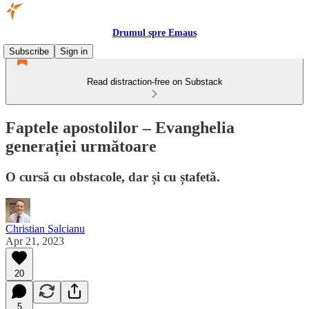
Drumul spre Emaus
Subscribe
Sign in
Read distraction-free on Substack
Faptele apostolilor – Evanghelia
generației următoare
O cursă cu obstacole, dar și cu ștafetă.
Christian Salcianu
Apr 21, 2023
20
5