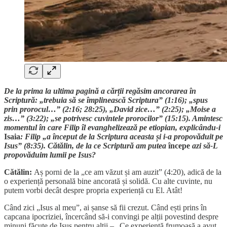
De la prima la ultima pagină a cărții regăsim ancorarea în
Scriptură: „trebuia să se împlinească Scriptura” (1:16); „spus
prin prorocul…” (2:16; 28:25), „David zice…” (2:25); „Moise a
zis…” (3:22); „se potrivesc cuvintele prorocilor” (15:15). Amintesc
momentul în care Filip îl evanghelizează pe etiopian, explicându-i
Isaia
: Filip „a început de la Scriptura aceasta și i-a propovăduit pe
Isus” (8:35). Cătălin, de la ce Scriptură am putea
începe
azi să-L
propovăduim lumii pe Isus?
Cătălin:
Aș porni de la „ce am văzut și am auzit” (4:20), adică de la
o experiență personală bine ancorată și solidă. Cu alte cuvinte, nu
putem vorbi decât despre propria experiență cu El. Atât!
Când zici „Isus al meu”, ai șanse să fii crezut. Când ești prins în
capcana ipocriziei, încercând să-i convingi pe alții povestind despre
minuni făcute de Isus pentru alții – „Ce experiență frumoasă a avut