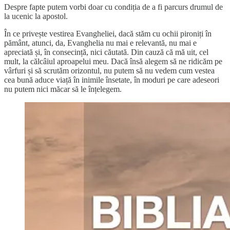
Despre fapte putem vorbi doar cu condiția de a fi parcurs drumul de
la ucenic la apostol.
În ce privește vestirea Evangheliei, dacă stăm cu ochii pironiți în
pământ, atunci, da, Evanghelia nu mai e relevantă, nu mai e
apreciată și, în consecință, nici căutată. Din cauză că mă uit, cel
mult, la călcâiul aproapelui meu. Dacă însă alegem să ne ridicăm pe
vârfuri și să scrutăm orizontul, nu putem să nu vedem cum vestea
cea bună aduce viață în inimile însetate, în moduri pe care adeseori
nu putem nici măcar să le înțelegem.