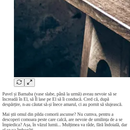
Pavel și Barnaba (vase slabe, până la urmă) aveau nevoie să se
încreadă în El, să Îl lase pe El să îi conducă. Cred că, după
despărțire, n-au căutat să-și înece amarul, ci au pornit să slujească.
Mai știi omul din pilda comorii ascunse? Nu cumva, pentru a
descoperi comoara peste care calcă, are nevoie de umilința de a se
împiedica? Așa, în văzul lumii... Mulțimea va râde, fără îndoială, dar
el se va îmbogăți.