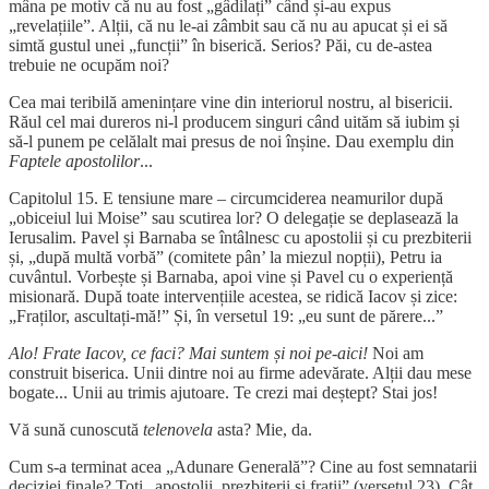
mâna pe motiv că nu au fost „gâdilați” când și-au expus
„revelațiile”. Alții, că nu le-ai zâmbit sau că nu au apucat și ei să
simtă gustul unei „funcții” în biserică. Serios? Păi, cu de-astea
trebuie ne ocupăm noi?
Cea mai teribilă amenințare vine din interiorul nostru, al bisericii.
Răul cel mai dureros ni-l producem singuri când uităm să iubim și
să-l punem pe celălalt mai presus de noi înșine. Dau exemplu din
Faptele apostolilor
...
Capitolul 15. E tensiune mare – circumciderea neamurilor după
„obiceiul lui Moise” sau scutirea lor? O delegație se deplasează la
Ierusalim. Pavel și Barnaba se întâlnesc cu apostolii și cu prezbiterii
și, „după multă vorbă” (comitete pân’ la miezul nopții), Petru ia
cuvântul. Vorbește și Barnaba, apoi vine și Pavel cu o experiență
misionară. După toate intervențiile acestea, se ridică Iacov și zice:
„Fraților, ascultați-mă!” Și, în versetul 19: „eu sunt de părere...”
Alo! Frate Iacov, ce faci? Mai suntem și noi pe-aici!
Noi am
construit biserica. Unii dintre noi au firme adevărate. Alții dau mese
bogate... Unii au trimis ajutoare. Te crezi mai deștept? Stai jos!
Vă sună cunoscută
telenovela
asta? Mie, da.
Cum s-a terminat acea „Adunare Generală”? Cine au fost semnatarii
deciziei finale? Toți „apostolii, prezbiterii și frații” (versetul 23). Cât