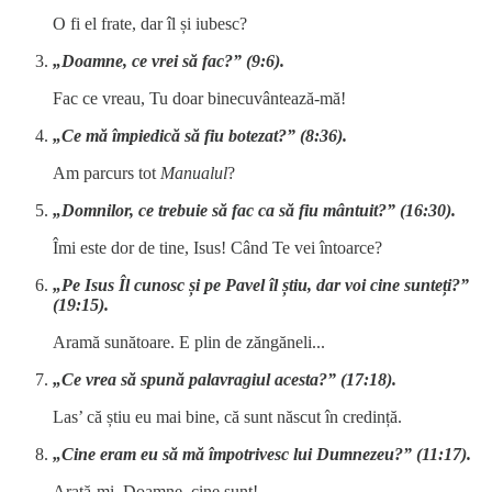
O fi el frate, dar îl și iubesc?
„Doamne, ce vrei să fac?” (9:6).
Fac ce vreau, Tu doar binecuvântează-mă!
„Ce mă împiedică să fiu botezat?” (8:36).
Am parcurs tot
Manualul
?
„Domnilor, ce trebuie să fac ca să fiu mântuit?” (16:30).
Îmi este dor de tine, Isus! Când Te vei întoarce?
„Pe Isus Îl cunosc și pe Pavel îl știu, dar voi cine sunteți?”
(19:15).
Aramă sunătoare. E plin de zăngăneli...
„Ce vrea să spună palavragiul acesta?” (17:18).
Las’ că știu eu mai bine, că sunt născut în credință.
„Cine eram eu să mă împotrivesc lui Dumnezeu?” (11:17).
Arată-mi, Doamne, cine sunt!