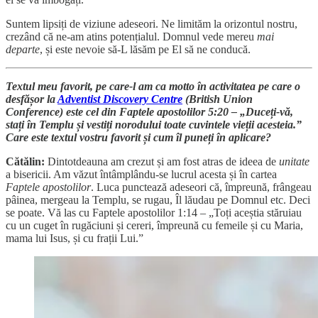
Suntem lipsiți de viziune adeseori. Ne limităm la orizontul nostru,
crezând că ne-am atins potențialul. Domnul vede mereu
mai
departe
, și este nevoie să-L lăsăm pe El să ne conducă.
Textul meu favorit, pe care-l am ca motto în activitatea pe care o
desfășor la
Adventist Discovery Centre
(British Union
Conference) este cel din Faptele apostolilor 5:20 – „Duceți-vă,
stați în Templu și vestiți norodului toate cuvintele vieții acesteia.”
Care este textul vostru favorit și cum îl puneți în aplicare?
Cătălin:
Dintotdeauna am crezut și am fost atras de ideea de
unitate
a bisericii. Am văzut întâmplându-se lucrul acesta și în cartea
Faptele apostolilor
. Luca punctează adeseori că, împreună, frângeau
pâinea, mergeau la Templu, se rugau, Îl lăudau pe Domnul etc. Deci
se poate. Vă las cu Faptele apostolilor 1:14 – „Toți aceștia stăruiau
cu un cuget în rugăciuni și cereri, împreună cu femeile și cu Maria,
mama lui Isus, și cu frații Lui.”