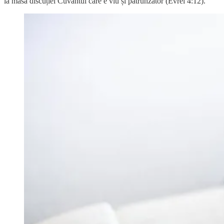
la masa discuției Cuvântul care e viu și pătrunzător (Evrei 4:12).