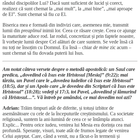
rândul discipolilor Lui? Dacă sunt suficient de lucid și corect,
realizez că sunt chemat la „mai mult”, la „mai bine”, „mai aproape
de El”. Sunt chemat să fiu
ca
El.
Biserica mea e formată din indivizi care, asemenea mie, transmit
lumii din
preaplinul
inimii lor. Ceea ce răsare crește. Ceea ce ajunge
la maturitate aduce rod. Iar rodul, concretizat și prin faptele noastre,
îi vorbește lumii despre Cel alături de care suntem. Se vede însă că
nu toți ne însoțim cu Domnul. Eu însă – chiar
de mine
zic acum –
sunt chemat să fiu dovada puterii lui Isus.
Am notat câteva versete despre o metodă apostolică: un Saul care
predica, „dovedind că Isus este Hristosul [Mesia]” (9:22); mai
târziu, un Pavel care le „dovedea iudeilor că Isus este Hristosul”
(18:5), dar și un Apolo care „le dovedea din Scripturi că Isus este
Hristosul” (18:28); vedeți și 17:3, tot Pavel, „dovedind și lămurind
că Hristosul…”. Vă întreb pe amândoi, ce mai dovedim noi azi?
Adrian:
Trăim timpuri atât de diferite, și totuși izbitor de
asemănătoare cu cele de la începuturile creștinismului. Ca societate
religioasă, suntem la ani-lumină de ceea ce se întâmpla atunci.
Explic... Pentru orice iudeu, venirea lui Mesia era dorința cea mai
profundă. Speranțe, visuri, toate atât de frumos legate de venirea
Celui așteptat. Care, când a venit, nu a făcut-o în termenii și