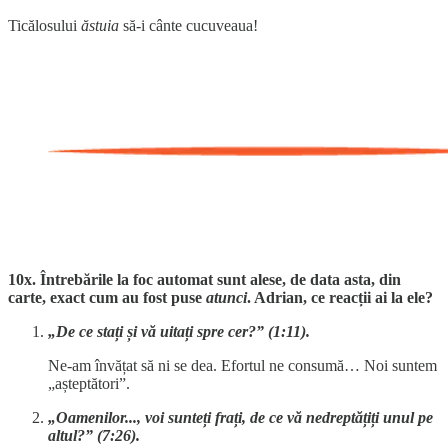
Ticălosului
ăstuia
să-i cânte cucuveaua!
10x. Întrebările la foc automat sunt alese, de data asta, din
carte, exact cum au fost puse
atunci
. Adrian, ce reacții ai la ele?
„De ce stați și vă uitați spre cer?” (1:11).
Ne-am învățat să ni se dea. Efortul ne consumă… Noi suntem
„așteptători”.
„Oamenilor..., voi sunteți frați, de ce vă nedreptățiți unul pe
altul?” (7:26).