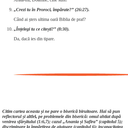
„Crezi tu în Proroci, împărate?” (26:27).
Când ai șters ultima oară Biblia de praf?
„Înțelegi tu ce citești?” (8:30).
Da, dacă ies din tipare.
Citim cartea aceasta și ne pare o biserică biruitoare. Hai să pun
reflectorul și
altfel
, pe problemele din biserică: omul ahtiat după
venirea sfârșitului (1:6,7); cazul „Anania și Safira” (capitolul 5);
discriminare la împărțirea de ajutoare (capitolul 6); incapacitatea