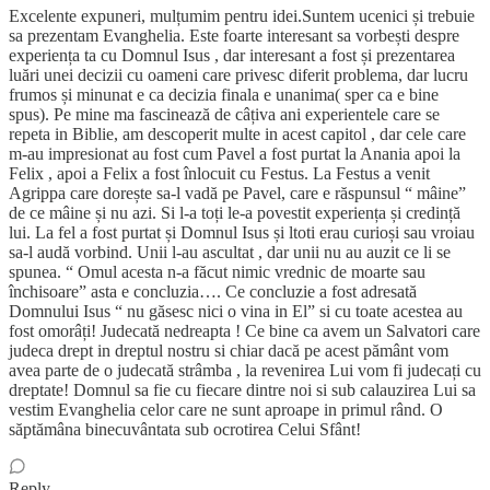
Excelente expuneri, mulțumim pentru idei.Suntem ucenici și trebuie
sa prezentam Evanghelia. Este foarte interesant sa vorbești despre
experiența ta cu Domnul Isus , dar interesant a fost și prezentarea
luări unei decizii cu oameni care privesc diferit problema, dar lucru
frumos și minunat e ca decizia finala e unanima( sper ca e bine
spus). Pe mine ma fascinează de câțiva ani experientele care se
repeta in Biblie, am descoperit multe in acest capitol , dar cele care
m-au impresionat au fost cum Pavel a fost purtat la Anania apoi la
Felix , apoi a Felix a fost înlocuit cu Festus. La Festus a venit
Agrippa care dorește sa-l vadă pe Pavel, care e răspunsul “ mâine”
de ce mâine și nu azi. Si l-a toți le-a povestit experiența și credință
lui. La fel a fost purtat și Domnul Isus și ltoti erau curioși sau vroiau
sa-l audă vorbind. Unii l-au ascultat , dar unii nu au auzit ce li se
spunea. “ Omul acesta n-a făcut nimic vrednic de moarte sau
închisoare” asta e concluzia…. Ce concluzie a fost adresată
Domnului Isus “ nu găsesc nici o vina in El” si cu toate acestea au
fost omorâți! Judecată nedreapta ! Ce bine ca avem un Salvatori care
judeca drept in dreptul nostru si chiar dacă pe acest pământ vom
avea parte de o judecată strâmba , la revenirea Lui vom fi judecați cu
dreptate! Domnul sa fie cu fiecare dintre noi si sub calauzirea Lui sa
vestim Evanghelia celor care ne sunt aproape in primul rând. O
săptămâna binecuvântata sub ocrotirea Celui Sfânt!
Reply