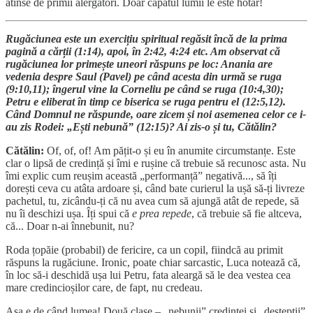
atinse de primii alergători. Doar capătul lumii le este hotar!
Rugăciunea este un exercițiu spiritual regăsit încă de la prima
pagină a cărții (1:14), apoi, în 2:42, 4:24 etc. Am observat că
rugăciunea lor primește uneori răspuns pe loc: Anania are
vedenia despre Saul (Pavel) pe când acesta din urmă se ruga
(9:10,11); îngerul vine la Corneliu pe când se ruga (10:4,30);
Petru e eliberat în timp ce biserica se ruga pentru el (12:5,12).
Când Domnul ne răspunde, oare zicem și noi asemenea celor ce i-
au zis Rodei: „Ești nebună” (12:15)? Ai zis-o și tu, Cătălin?
Cătălin:
Of, of, of! Am pățit-o și eu în anumite circumstanțe. Este
clar o lipsă de credință și îmi e rușine că trebuie să recunosc asta. Nu
îmi explic cum reușim această „performanță” negativă..., să îți
dorești ceva cu atâta ardoare și, când bate curierul la ușă să-ți livreze
pachetul, tu, zicându-ți că nu avea cum să ajungă atât de repede, să
nu îi deschizi ușa. Îți spui că
e prea repede
, că trebuie să fie altceva,
că... Doar n-ai înnebunit, nu?
Roda țopăie (probabil) de fericire, ca un copil, fiindcă au primit
răspuns la rugăciune. Ironic, poate chiar sarcastic, Luca notează că,
în loc să-i deschidă ușa lui Petru, fata aleargă să le dea vestea cea
mare credincioșilor care, de fapt, nu credeau.
Așa e de când lumea! Două clase – „nebunii” credinței și „deștepții”