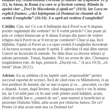
11), la Atena, la Roma (cu care se și încheie cartea). Rămân la
apelul clar: „Treci în Macedonia și ajută-ne” (16:9). Iar Luca ne
explică frumos: „căci înțelegeam că Domnul ne cheamă să le
vestim Evanghelia” (16:10). S-a oprit azi vestirea Evangheliei?
Cătălin
: Clar, nu! Ce s-ar fi întâmplat dacă Pavel n-ar fi răspuns
pozitiv rugăminții din vedenie? Ar fi vorbit pietrele? Cine poate ști
prin ce colțuri întunecate ar fi rămas Europa din punct de vedere
religios dacă Pavel nu ar fi trecut pe continent? Chiar și așa, încă
bâjbâim. Faptul că Pavel nu s-a opus vestirii Evangheliei dovedește
că lucrarea aceasta
nu
poate fi oprită. E adevărat că mai dăm rateuri.
Uneori ne încurcăm în metode. Ne dăm ifose cu diverse tehnici și
talente personale. Totuși, înaintăm. Nici nu avem de ales. Chemarea
(rugămintea) este, de fapt, poruncă: „Duceți-vă...” (Luca 10:3); „vă
trimit” (Ioan 20:21).
Adrian
: Eu aș sublinia că nu faptele sunt „responsabile” pentru
succesul raportat de ucenici. Încă de când erau cu Mântuitorul, ei au
fost purtători de lumină, dar se mai ocupau și cu… pescuitul, cu câte
o dispută. Acum, după înviere, când imaginea crucii e vie în inima
lor, iar Cel iubit pare că Se mai vede printre norii înălțării, acum,
când zăvorâți într-o „cameră de sus”, sunt martori și beneficiari ai
prezenței Duhului Sfânt,
abia
acum pot răsturna lumea
. De ce?
Pentru că abia acum sunt una cu Domnul lor!