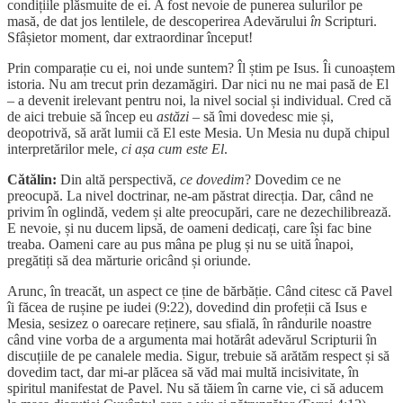
condițiile plăsmuite de ei. A fost nevoie de punerea sulurilor pe
masă, de dat jos lentilele, de descoperirea Adevărului
în
Scripturi.
Sfâșietor moment, dar extraordinar început!
Prin comparație cu ei, noi unde suntem? Îl știm pe Isus. Îi cunoaștem
istoria. Nu am trecut prin dezamăgiri. Dar nici nu ne mai pasă de El
– a devenit irelevant pentru noi, la nivel social și individual. Cred că
de aici trebuie să încep eu
astăzi
– să îmi dovedesc mie și,
deopotrivă, să arăt lumii că El este Mesia. Un Mesia nu după chipul
interpretărilor mele,
ci așa cum este El
.
Cătălin:
Din altă perspectivă,
ce dovedim
? Dovedim ce ne
preocupă. La nivel doctrinar, ne-am păstrat direcția. Dar, când ne
privim în oglindă, vedem și alte preocupări, care ne dezechilibrează.
E nevoie, și nu ducem lipsă, de oameni dedicați, care își fac bine
treaba. Oameni care au pus mâna pe plug și nu se uită înapoi,
pregătiți să dea mărturie oricând și oriunde.
Arunc, în treacăt, un aspect ce ține de bărbăție. Când citesc că Pavel
îi făcea de rușine pe iudei (9:22), dovedind din profeții că Isus e
Mesia, sesizez o oarecare reținere, sau sfială, în rândurile noastre
când vine vorba de a argumenta mai hotărât adevărul Scripturii în
discuțiile de pe canalele media. Sigur, trebuie să arătăm respect și să
dovedim tact, dar mi-ar plăcea să văd mai multă incisivitate, în
spiritul manifestat de Pavel. Nu să tăiem în carne vie, ci să aducem