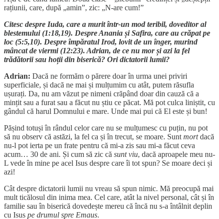
rațiunii, care, după „amin”, zic: „N-are cum!”
Citesc despre Iuda, care a murit într-un mod teribil, doveditor al
blestemului (1:18,19). Despre Anania și Safira, care au crăpat pe
loc (5:5,10). Despre împăratul Irod, lovit de un înger, murind
mâncat de viermi (12:23). Adrian, de ce nu mor și azi la fel
trădătorii sau hoții din biserică? Ori dictatorii lumii?
Adrian:
Dacă ne formăm o părere doar în urma unei priviri
superficiale, și dacă ne mai și mulțumim cu atât, putem răsufla
ușurați. Da, nu am văzut pe nimeni crăpând doar din cauză că a
mințit sau a furat sau a făcut nu știu ce păcat. Mă pot culca liniștit, cu
gândul că harul Domnului e mare. Unde mai pui că El este și bun!
Pășind totuși în rândul celor care nu se mulțumesc cu puțin, nu pot
să nu observ că astăzi, la fel ca și în trecut, se moare. Sunt
mort
dacă
nu-l pot ierta pe un frate pentru că mi-a zis sau mi-a făcut ceva
acum… 30 de ani. Și cum să zic că
sunt viu
, dacă aproapele meu nu-
L vede în mine pe acel Isus despre care îi tot spun? Se moare deci și
azi!
Cât despre dictatorii lumii nu vreau să spun nimic. Mă preocupă mai
mult ticălosul din inima mea. Cel care, atât la nivel personal, cât și în
familie sau în biserică dovedește mereu că încă nu s-a întâlnit deplin
cu Isus
pe drumul spre Emaus
.