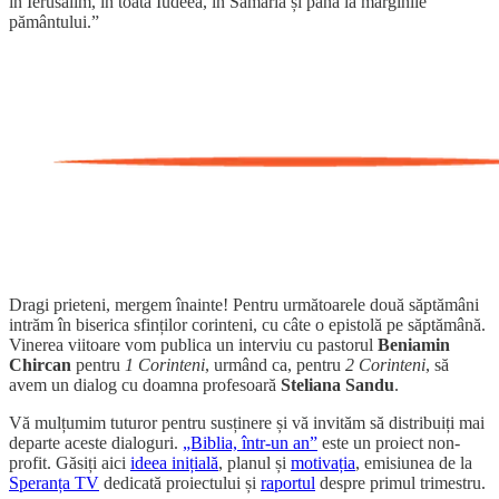
în Ierusalim, în toată Iudeea, în Samaria și până la marginile
pământului.”
Dragi prieteni, mergem înainte! Pentru următoarele două săptămâni
intrăm în biserica sfinților corinteni, cu câte o epistolă pe săptămână.
Vinerea viitoare vom publica un interviu cu pastorul
Beniamin
Chircan
pentru
1 Corinteni
, urmând ca, pentru
2 Corinteni
, să
avem un dialog cu doamna profesoară
Steliana Sandu
.
Vă mulțumim tuturor pentru susținere și vă invităm să distribuiți mai
departe aceste dialoguri.
„Biblia, într-un an”
este un proiect non-
profit. Găsiți aici
ideea inițială
, planul și
motivația
, emisiunea de la
Speranța TV
dedicată proiectului și
raportul
despre primul trimestru.