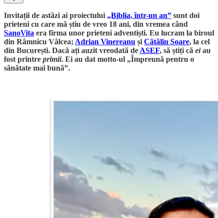
Invitații de astăzi ai proiectului
„Biblia, într-un an”
sunt doi
prieteni cu care mă știu de vreo 18 ani, din vremea când
SanoVita
era firma unor prieteni adventiști. Eu lucram la biroul
din Râmnicu Vâlcea;
Adrian Vinereanu
și
Cătălin Soare
, la cel
din București. Dacă ați auzit vreodată de
ASEF
, să știți că
ei
au
fost printre
primii
. Ei au dat motto-ul „Împreună pentru o
sănătate mai bună”.