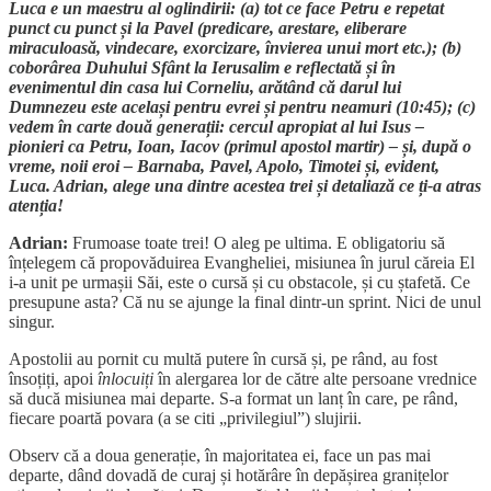
Luca e un maestru al oglindirii: (a) tot ce face Petru e repetat
punct cu punct și la Pavel (predicare, arestare, eliberare
miraculoasă, vindecare, exorcizare, învierea unui mort etc.); (b)
coborârea Duhului Sfânt la Ierusalim e reflectată și în
evenimentul din casa lui Corneliu, arătând că darul lui
Dumnezeu este același pentru evrei și pentru neamuri (10:45); (c)
vedem în carte două generații: cercul apropiat al lui Isus –
pionieri ca Petru, Ioan, Iacov (primul apostol martir) – și, după o
vreme, noii eroi – Barnaba, Pavel, Apolo, Timotei și, evident,
Luca. Adrian, alege una dintre acestea trei și detaliază ce ți-a atras
atenția!
Adrian:
Frumoase toate trei! O aleg pe ultima. E obligatoriu să
înțelegem că propovăduirea Evangheliei, misiunea în jurul căreia El
i-a unit pe urmașii Săi, este o cursă și cu obstacole, și cu ștafetă. Ce
presupune asta? Că nu se ajunge la final dintr-un sprint. Nici de unul
singur.
Apostolii au pornit cu multă putere în cursă și, pe rând, au fost
însoțiți, apoi
înlocuiți
în alergarea lor de către alte persoane vrednice
să ducă misiunea mai departe. S-a format un lanț în care, pe rând,
fiecare poartă povara (a se citi „privilegiul”) slujirii.
Observ că a doua generație, în majoritatea ei, face un pas mai
departe, dând dovadă de curaj și hotărâre în depășirea granițelor