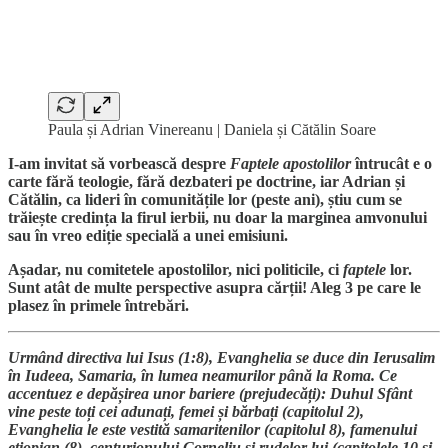
Paula și Adrian Vinereanu | Daniela și Cătălin Soare
I-am invitat să vorbească despre
Faptele apostolilor
întrucât e o
carte fără teologie, fără dezbateri pe doctrine, iar Adrian și
Cătălin, ca lideri în comunitățile lor (peste ani), știu cum se
trăiește credința la firul ierbii, nu doar la marginea amvonului
sau în vreo ediție specială a unei emisiuni.
Așadar, nu comitetele apostolilor, nici politicile, ci
faptele
lor.
Sunt atât de multe perspective asupra cărții! Aleg 3 pe care le
plasez în primele întrebări.
Urmând directiva lui Isus (1:8), Evanghelia se duce din Ierusalim
în Iudeea, Samaria, în lumea neamurilor până la Roma. Ce
accentuez e depășirea unor bariere (prejudecăți): Duhul Sfânt
vine peste toți cei adunați, femei și bărbați (capitolul 2),
Evanghelia le este vestită samaritenilor (capitolul 8), famenului
etiopian (8), centurionului Corneliu și rudelor lui (capitolele 10 și