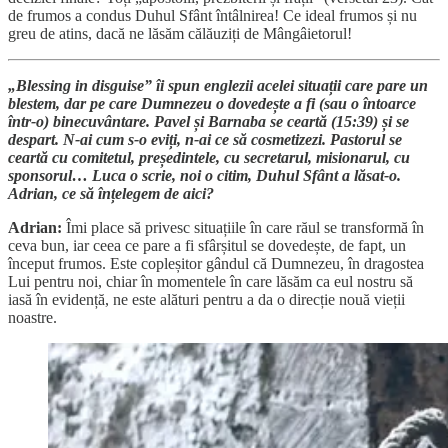
de frumos a condus Duhul Sfânt întâlnirea! Ce ideal frumos și nu
greu de atins, dacă ne lăsăm călăuziți de Mângâietorul!
„Blessing in disguise” îi spun englezii acelei situații care pare un
blestem, dar pe care Dumnezeu o dovedește a fi (sau o întoarce
într-o) binecuvântare. Pavel și Barnaba se ceartă (15:39) și se
despart. N-ai cum s-o eviți, n-ai ce să cosmetizezi. Pastorul se
ceartă cu comitetul, președintele, cu secretarul, misionarul, cu
sponsorul… Luca o scrie, noi o citim, Duhul Sfânt a lăsat-o.
Adrian, ce să înțelegem de aici?
Adrian:
Îmi place să privesc situațiile în care răul se transformă în
ceva bun, iar ceea ce pare a fi sfârșitul se dovedește, de fapt, un
început frumos. Este copleșitor gândul că Dumnezeu, în dragostea
Lui pentru noi, chiar în momentele în care lăsăm ca eul nostru să
iasă în evidență, ne este alături pentru a da o direcție nouă vieții
noastre.