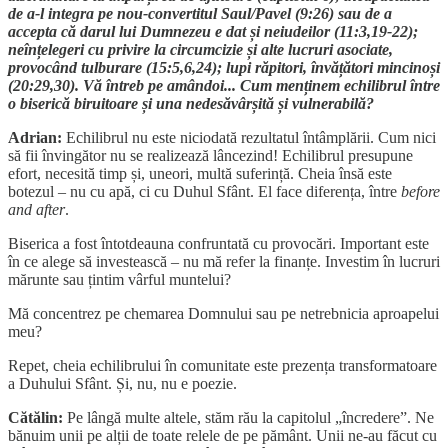
de a-l integra pe nou-convertitul Saul/Pavel (9:26) sau de a
accepta că darul lui Dumnezeu e dat și neiudeilor (11:3,19-22);
neînțelegeri cu privire la circumcizie și alte lucruri asociate,
provocând tulburare (15:5,6,24); lupi răpitori, învățători mincinoși
(20:29,30). Vă întreb pe amândoi... Cum menținem echilibrul între
o biserică biruitoare și una nedesăvârșită și vulnerabilă?
Adrian:
Echilibrul nu este niciodată rezultatul întâmplării. Cum nici
să fii învingător nu se realizează lâncezind! Echilibrul presupune
efort, necesită timp și, uneori, multă suferință. Cheia însă este
botezul – nu cu apă, ci cu Duhul Sfânt. El face diferența, între
before
and
after
.
Biserica a fost întotdeauna confruntată cu provocări. Important este
în ce alege să investească – nu mă refer la finanțe. Investim în lucruri
mărunte sau țintim vârful muntelui?
Mă concentrez pe chemarea Domnului sau pe netrebnicia aproapelui
meu?
Repet, cheia echilibrului în comunitate este prezența transformatoare
a Duhului Sfânt. Și, nu, nu e poezie.
Cătălin:
Pe lângă multe altele, stăm rău la capitolul „încredere”. Ne
bănuim unii pe alții de toate relele de pe pământ. Unii ne-au făcut cu