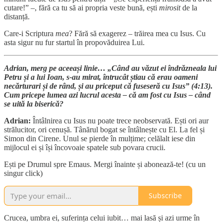
cutare!” –, fără ca tu să ai propria veste bună, ești
mirosit
de la
distanță.
Care-i Scriptura
mea
? Fără să exagerez – trăirea mea cu Isus. Cu
asta sigur nu fur startul în propovăduirea Lui.
Adrian, merg pe aceeași linie… „Când au văzut ei îndrăzneala lui
Petru și a lui Ioan, s-au mirat, întrucât știau că erau oameni
necărturari și de rând, și au priceput că fuseseră cu Isus” (4:13).
Cum pricepe lumea azi lucrul acesta – că am fost cu Isus – când
se uită la biserică?
Adrian:
Întâlnirea cu Isus nu poate trece neobservată. Ești ori aur
strălucitor, ori cenușă. Tânărul bogat se întâlnește cu El. La fel și
Simon din Cirene. Unul se pierde în mulțime; celălalt iese din
mijlocul ei și își încovoaie spatele sub povara crucii.
Ești pe Drumul spre Emaus. Mergi înainte și abonează-te! (cu un
singur click)
Subscribe
Crucea, umbra ei, suferința celui iubit… mai lasă și azi urme în