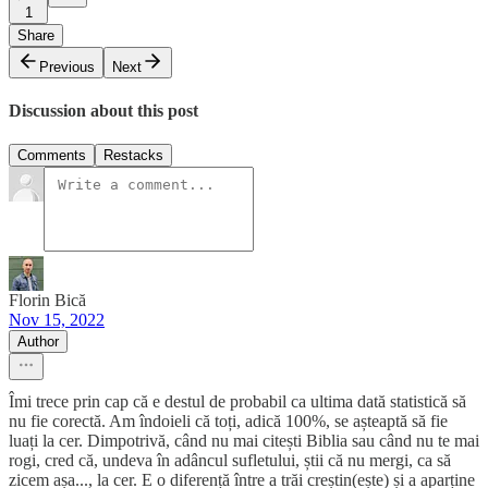
1
Share
Previous
Next
Discussion about this post
Comments
Restacks
Florin Bică
Nov 15, 2022
Author
Îmi trece prin cap că e destul de probabil ca ultima dată statistică să
nu fie corectă. Am îndoieli că toți, adică 100%, se așteaptă să fie
luați la cer. Dimpotrivă, când nu mai citești Biblia sau când nu te mai
rogi, cred că, undeva în adâncul sufletului, știi că nu mergi, ca să
zicem așa..., la cer. E o diferență între a trăi creștin(ește) și a aparține