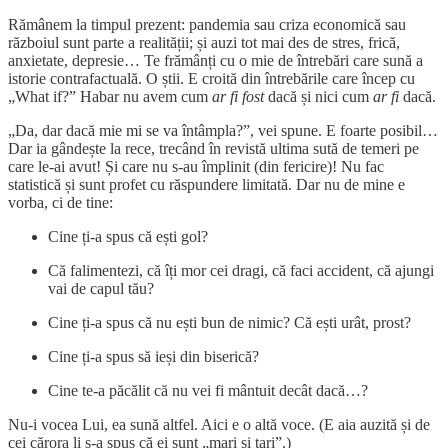
Rămânem la timpul prezent: pandemia sau criza economică sau
războiul sunt parte a realității; și auzi tot mai des de stres, frică,
anxietate, depresie… Te frămânți cu o mie de întrebări care sună a
istorie contrafactuală. O știi. E croită din întrebările care încep cu
„What if?” Habar nu avem cum
ar fi fost
dacă și nici cum
ar fi
dacă.
„Da, dar dacă mie mi se va întâmpla?”, vei spune. E foarte posibil…
Dar ia gândește la rece, trecând în revistă ultima sută de temeri pe
care le-ai avut! Și care nu s-au împlinit (din fericire)! Nu fac
statistică și sunt profet cu răspundere limitată. Dar nu de mine e
vorba, ci de tine:
Cine ți-a spus că ești gol?
Că falimentezi, că îți mor cei dragi, că faci accident, că ajungi
vai de capul tău?
Cine ți-a spus că nu ești bun de nimic? Că ești urât, prost?
Cine ți-a spus să ieși din biserică?
Cine te-a păcălit că nu vei fi mântuit decât dacă…?
Nu-i vocea Lui, ea sună altfel. Aici e o altă voce. (E aia auzită și de
cei cărora li s-a spus că ei sunt „mari și tari”.)