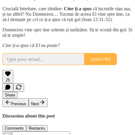
Crucială întrebare, care rămâne:
Cine ți-a spus
că lucrurile stau așa,
și nu altfel? Nu Dumnezeu… Tocmai de aceea El vine spre tine, ca
să-l demaște pe
cel
ce ți-a spus că ești gol (Ioan 12:31-32).
Dumnezeu vine spre tine solemn
și
surâzător. Să te scoată din gol. Și
să te umple!
Cine ți-a spus că El nu poate?
Subscribe
25
Share
Previous
Next
Discussion about this post
Comments
Restacks