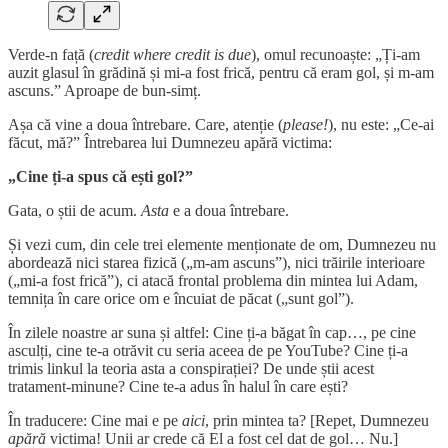
Verde-n față (
credit where credit is due
), omul recunoaște: „Ți-am
auzit glasul în grădină și mi-a fost frică, pentru că eram gol, și m-am
ascuns.” Aproape de bun-simț.
Așa că vine a doua întrebare. Care, atenție (
please!
), nu este: „Ce-ai
făcut, mă?” Întrebarea lui Dumnezeu apără victima:
„Cine ți-a spus că ești gol?”
Gata, o știi de acum.
Asta
e a doua întrebare.
Și vezi cum, din cele trei elemente menționate de om, Dumnezeu nu
abordează nici starea fizică („m-am ascuns”), nici trăirile interioare
(„mi-a fost frică”), ci atacă frontal problema din mintea lui Adam,
temnița în care orice om e încuiat de păcat („sunt gol”).
În zilele noastre ar suna și altfel: Cine ți-a băgat în cap…, pe cine
asculți, cine te-a otrăvit cu seria aceea de pe YouTube? Cine ți-a
trimis linkul la teoria asta a conspirației? De unde știi acest
tratament-minune? Cine te-a adus în halul în care ești?
În traducere: Cine mai e pe
aici
, prin mintea ta? [Repet, Dumnezeu
apără
victima! Unii ar crede că El a fost cel dat de gol… Nu.]