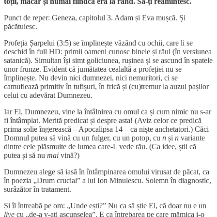
toții, măcar și numai fiindcă era la rând. Să-ți reamintesc.
Punct de reper: Geneza, capitolul 3. Adam și Eva mușcă. Și
păcătuiesc.
Profeția Șarpelui (3:5) se împlinește văzând cu ochii, care li se
deschid în full HD: primii oameni cunosc binele și răul (în versiunea
satanică). Simultan își simt goliciunea, rușinea și se ascund în spatele
unor frunze. Evident că jumătatea cealaltă a profeției nu se
împlinește. Nu devin nici dumnezei, nici nemuritori, ci se
camuflează primitiv în tufișuri, în frică și (cu)tremur la auzul pașilor
celui cu adevărat Dumnezeu.
Iar El, Dumnezeu, vine la întâlnirea cu omul ca și cum nimic nu s-ar
fi întâmplat. Merită predicat și despre asta! (Aviz celor ce predică
prima solie îngerească – Apocalipsa 14 – ca niște anchetatori.) Căci
Domnul putea să vină cu un fulger, cu un potop, cu
n
și
n
variante
dintre cele plăsmuite de lumea care-L vede rău. (Ca idee, știi că
putea și să nu
mai
vină?)
Dumnezeu alege să iasă în întâmpinarea omului virusat de păcat, ca
în poezia „Drum crucial” a lui Ion Minulescu. Solemn în diagnostic,
surâzător în tratament.
Și îl întreabă pe om: „Unde ești?” Nu ca să știe El, că doar nu e un
live
cu „de-a v-ați ascunselea”. E ca întrebarea pe care mămica i-o