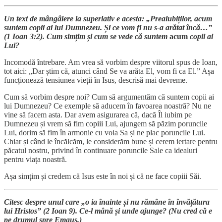
Un text de mângâiere la superlativ e acesta: „Preaiubiților, acum
suntem copii ai lui Dumnezeu. Și ce vom fi nu s-a arătat încă…”
(1 Ioan 3:2). Cum simțim și cum se vede că suntem
acum
copii ai
Lui?
Incomodă întrebare. Am vrea să vorbim despre viitorul spus de Ioan,
tot aici: „Dar știm că, atunci când Se va arăta El, vom fi ca El.” Așa
funcționează tensiunea vieții în Isus, descrisă mai devreme.
Cum să vorbim despre noi? Cum să argumentăm că suntem copii ai
lui Dumnezeu? Ce exemple să aducem în favoarea noastră? Nu ne
vine să facem asta. Dar avem asigurarea că, dacă Îl iubim pe
Dumnezeu și vrem să fim copiii Lui, ajungem să păzim poruncile
Lui, dorim să fim în armonie cu voia Sa și ne plac poruncile Lui.
Chiar și când le încălcăm, le considerăm bune și cerem iertare pentru
păcatul nostru, privind în continuare poruncile Sale ca idealuri
pentru viața noastră.
Așa simțim și credem că Isus este în noi și că ne face copiii Săi.
Citesc despre unul care „o ia înainte și nu rămâne în învățătura
lui Hristos” (2 Ioan 9). Ce-l mână și unde ajunge? (Nu cred că e
pe drumul spre Emaus.)