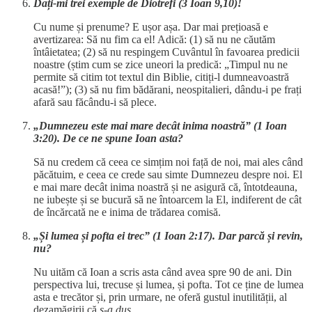
Dați-mi trei exemple de Diotrefi (3 Ioan 9,10)!
Cu nume și prenume? E ușor așa. Dar mai prețioasă e
avertizarea: Să nu fim ca el! Adică: (1) să nu ne căutăm
întâietatea; (2) să nu respingem Cuvântul în favoarea predicii
noastre (știm cum se zice uneori la predică: „Timpul nu ne
permite să citim tot textul din Biblie, citiți-l dumneavoastră
acasă!”); (3) să nu fim bădărani, neospitalieri, dându-i pe frați
afară sau făcându-i să plece.
„Dumnezeu este mai mare decât inima noastră” (1 Ioan
3:20). De ce ne spune Ioan asta?
Să nu credem că ceea ce simțim noi față de noi, mai ales când
păcătuim, e ceea ce crede sau simte Dumnezeu despre noi. El
e mai mare decât inima noastră și ne asigură că, întotdeauna,
ne iubește și se bucură să ne întoarcem la El, indiferent de cât
de încărcată ne e inima de trădarea comisă.
„Și lumea și pofta ei trec” (1 Ioan 2:17). Dar parcă și revin,
nu?
Nu uităm că Ioan a scris asta când avea spre 90 de ani. Din
perspectiva lui, trecuse și lumea, și pofta. Tot ce ține de lumea
asta e trecător și, prin urmare, ne oferă gustul inutilității, al
dezamăgirii că
s-a dus
.