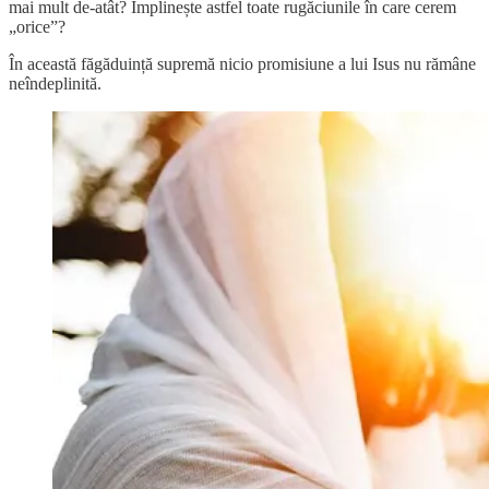
mai mult de-atât? Împlinește astfel toate rugăciunile în care cerem
„orice”?
În această făgăduință supremă nicio promisiune a lui Isus nu rămâne
neîndeplinită.