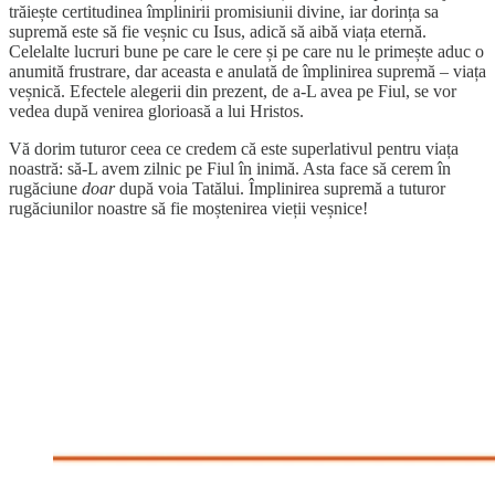
trăiește certitudinea împlinirii promisiunii divine, iar dorința sa
supremă este să fie veșnic cu Isus, adică să aibă viața eternă.
Celelalte lucruri bune pe care le cere și pe care nu le primește aduc o
anumită frustrare, dar aceasta e anulată de împlinirea supremă – viața
veșnică. Efectele alegerii din prezent, de a-L avea pe Fiul, se vor
vedea după venirea glorioasă a lui Hristos.
Vă dorim tuturor ceea ce credem că este superlativul pentru viața
noastră: să-L avem zilnic pe Fiul în inimă. Asta face să cerem în
rugăciune
doar
după voia Tatălui. Împlinirea supremă a tuturor
rugăciunilor noastre să fie moștenirea vieții veșnice!