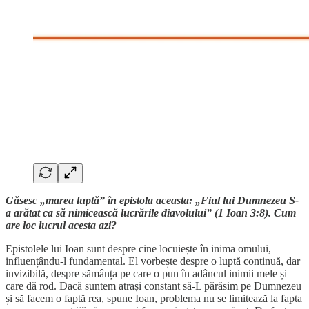
Găsesc „marea luptă” în epistola aceasta: „Fiul lui Dumnezeu S-
a arătat ca să nimicească lucrările diavolului” (1 Ioan 3:8). Cum
are loc lucrul acesta azi?
Epistolele lui Ioan sunt despre cine locuiește în inima omului,
influențându-l fundamental. El vorbește despre o luptă continuă, dar
invizibilă, despre sămânța pe care o pun în adâncul inimii mele și
care dă rod. Dacă suntem atrași constant să-L părăsim pe Dumnezeu
și să facem o faptă rea, spune Ioan, problema nu se limitează la fapta