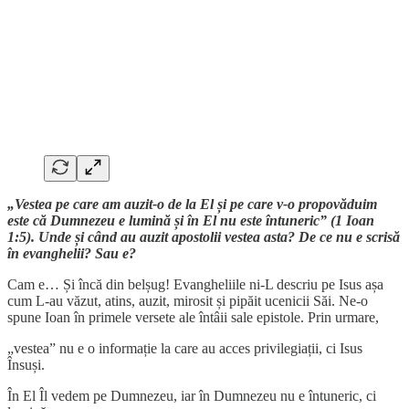
„Vestea pe care am auzit-o de la El și pe care v-o propovăduim
este că Dumnezeu e lumină și în El nu este întuneric” (1 Ioan
1:5). Unde și când au auzit apostolii vestea asta? De ce nu e scrisă
în evanghelii? Sau e?
Cam e… Și încă din belșug! Evangheliile ni-L descriu pe Isus așa
cum L-au văzut, atins, auzit, mirosit și pipăit ucenicii Săi. Ne-o
spune Ioan în primele versete ale întâii sale epistole. Prin urmare,
„vestea” nu e o informație la care au acces privilegiații, ci Isus
Însuși.
În El Îl vedem pe Dumnezeu, iar în Dumnezeu nu e întuneric, ci