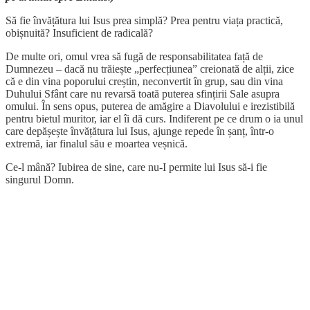
Să fie învățătura lui Isus prea simplă? Prea pentru viața practică,
obișnuită? Insuficient de radicală?
De multe ori, omul vrea să fugă de responsabilitatea față de
Dumnezeu – dacă nu trăiește „perfecțiunea” creionată de alții, zice
că e din vina poporului creștin, neconvertit în grup, sau din vina
Duhului Sfânt care nu revarsă toată puterea sfințirii Sale asupra
omului. În sens opus, puterea de amăgire a Diavolului e irezistibilă
pentru bietul muritor, iar el îi dă curs. Indiferent pe ce drum o ia unul
care depășește învățătura lui Isus, ajunge repede în șanț, într-o
extremă, iar finalul său e moartea veșnică.
Ce-l mână? Iubirea de sine, care nu-I permite lui Isus să-i fie
singurul Domn.