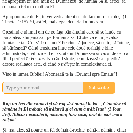
ne apropiem tot mai mult de Dumnezeu, de lumina Sa și, astfel, să
semănăm tot mai mult cu El.
Apropiindu-te de El, te vei vedea drept cel dintâi dintre păcătoși (1
Timotei 1:15). Și, astfel, mai dependent de Dumnezeu.
Creștinul e ultimul om de pe fața pământului care să se laude cu
bunătatea, sfințenia sau performanța sa. El știe că e un păcătos
fruntaș iertat. Cui să i se laude? Pe cine să judece, să certe, să înțepe,
să bârfească? Când tensiunea între cele două realități e bine
administrată, credinciosul e născut din Dumnezeu și văzut de cer ca
fiind perfect
în Hristos
. Nu când simte, teoretizează sau predică
despre realitatea asta, ci când
o trăiește
în complexitatea ei.
Vino în lumea Bibliei! Abonează-te la „Drumul spre Emaus”!
Subscribe
Rup un text din context și vă rog să-l puneți la loc. „Cine zice că
rămâne în El trebuie să trăiască și el cum a trăit Isus” (1 Ioan
2:6). Adică: necăsătorit, misionar, fără casă, urât de mai-marii
religiei…
Și, mai ales, să poarte un fel de haină-rochie, până-n pământ, chiar