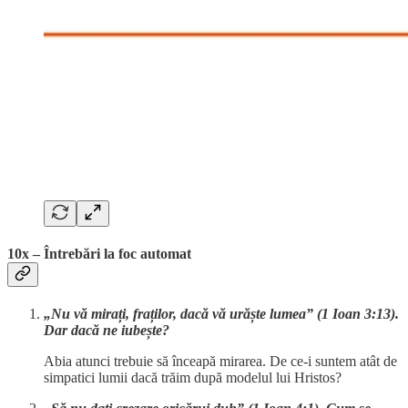
10x – Întrebări la foc automat
„Nu vă mirați, fraților, dacă vă urăște lumea” (1 Ioan 3:13).
Dar dacă ne iubește?
Abia atunci trebuie să înceapă mirarea. De ce-i suntem atât de
simpatici lumii dacă trăim după modelul lui Hristos?