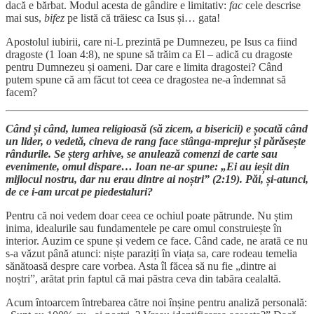
dacă e bărbat. Modul acesta de gândire e limitativ:
fac
cele descrise
mai sus,
bifez
pe listă că trăiesc ca Isus și… gata!
Apostolul iubirii, care ni-L prezintă pe Dumnezeu, pe Isus ca fiind
dragoste (1 Ioan 4:8), ne spune să trăim ca El – adică cu dragoste
pentru Dumnezeu și oameni. Dar care e limita dragostei? Când
putem spune că am făcut tot ceea ce dragostea ne-a îndemnat să
facem?
Când și când, lumea religioasă (să zicem, a bisericii) e șocată când
un lider, o vedetă, cineva de rang face stânga-mprejur și părăsește
rândurile. Se șterg arhive, se anulează comenzi de carte sau
evenimente, omul dispare… Ioan ne-ar spune: „Ei au ieșit din
mijlocul nostru, dar nu erau dintre ai noștri” (2:19). Păi, și-atunci,
de ce i-am urcat pe piedestaluri?
Pentru că noi vedem doar ceea ce ochiul poate pătrunde. Nu știm
inima, idealurile sau fundamentele pe care omul construiește în
interior. Auzim ce spune și vedem ce face. Când cade, ne arată ce nu
s-a văzut până atunci: niște paraziți în viața sa, care rodeau temelia
sănătoasă despre care vorbea. Asta îl făcea să nu fie „dintre ai
noștri”, arătat prin faptul că mai păstra ceva din tabăra cealaltă.
Acum întoarcem întrebarea către noi înșine pentru analiză personală: