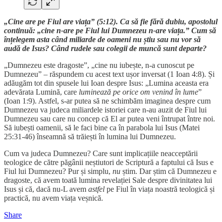
„Cine are pe Fiul are viața” (5:12). Ca să fie fără dubiu, apostolul
continuă: „cine n-are pe Fiul lui Dumnezeu n-are viața.” Cum să
înțelegem asta când miliarde de oameni nu știu sau nu vor să
audă de Isus? Când rudele sau colegii de muncă sunt departe?
„Dumnezeu este dragoste”, „cine nu iubește, n-a cunoscut pe
Dumnezeu” – răspundem cu acest text ușor inversat (1 Ioan 4:8). Și
adăugăm tot din spusele lui Ioan despre Isus: „Lumina aceasta era
adevărata Lumină, care
luminează pe orice om venind în lume
”
(Ioan 1:9). Astfel, s-ar putea să ne schimbăm imaginea despre cum
Dumnezeu va judeca miliardele istoriei care n-au auzit de Fiul lui
Dumnezeu sau care nu concep că El ar putea veni întrupat între noi.
Să iubești oamenii, să le faci bine ca în parabola lui Isus (Matei
25:31-46) înseamnă să trăiești în lumina lui Dumnezeu.
Cum va judeca Dumnezeu? Care sunt implicațiile neacceptării
teologice de către păgânii neștiutori de Scriptură a faptului că Isus e
Fiul lui Dumnezeu? Pur și simplu,
nu
știm. Dar știm că Dumnezeu e
dragoste, că avem toată lumina revelației Sale despre divinitatea lui
Isus și că, dacă nu-L avem
astfel
pe Fiul în viața noastră teologică și
practică, nu avem viața veșnică.
Share