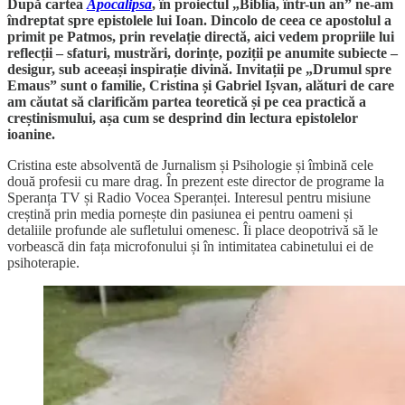
După cartea
Apocalipsa
, în proiectul „Biblia, într-un an” ne-am
îndreptat spre epistolele lui Ioan. Dincolo de ceea ce apostolul a
primit pe Patmos, prin revelație directă, aici vedem propriile lui
reflecții – sfaturi, mustrări, dorințe, poziții pe anumite subiecte –
desigur, sub aceeași inspirație divină. Invitații pe „Drumul spre
Emaus” sunt o familie, Cristina și Gabriel Ișvan, alături de care
am căutat să clarificăm partea teoretică și pe cea practică a
creștinismului, așa cum se desprind din lectura epistolelor
ioanine.
Cristina este absolventă de Jurnalism și Psihologie și îmbină cele
două profesii cu mare drag. În prezent este director de programe la
Speranța TV și Radio Vocea Speranței. Interesul pentru misiune
creștină prin media pornește din pasiunea ei pentru oameni și
detaliile profunde ale sufletului omenesc. Îi place deopotrivă să le
vorbească din fața microfonului și în intimitatea cabinetului ei de
psihoterapie.