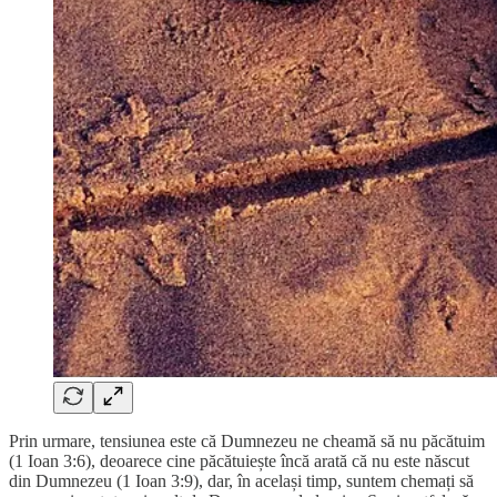
Prin urmare, tensiunea este că Dumnezeu ne cheamă să nu păcătuim
(1 Ioan 3:6), deoarece cine păcătuiește încă arată că nu este născut
din Dumnezeu (1 Ioan 3:9), dar, în același timp, suntem chemați să