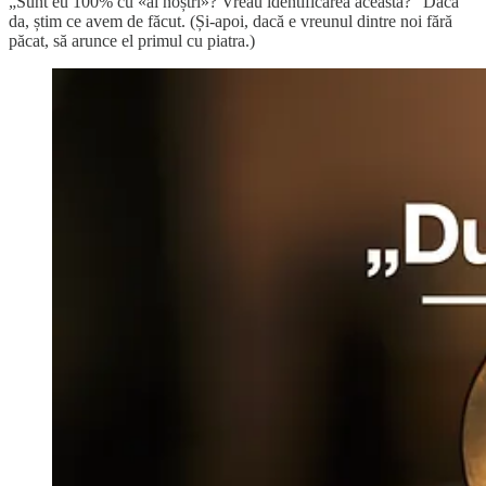
„Sunt eu 100% cu «ai noștri»? Vreau identificarea aceasta?” Dacă
da, știm ce avem de făcut. (Și-apoi, dacă e vreunul dintre noi fără
păcat, să arunce el primul cu piatra.)