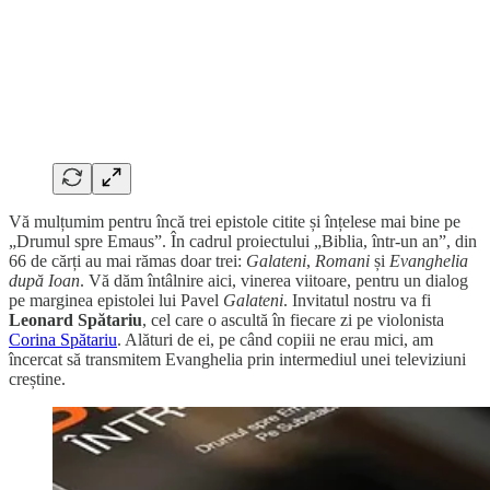
Vă mulțumim pentru încă trei epistole citite și înțelese mai bine pe
„Drumul spre Emaus”. În cadrul proiectului „Biblia, într-un an”, din
66 de cărți au mai rămas doar trei:
Galateni
,
Romani
și
Evanghelia
după Ioan
. Vă dăm întâlnire aici, vinerea viitoare, pentru un dialog
pe marginea epistolei lui Pavel
Galateni
. Invitatul nostru va fi
Leonard Spătariu
, cel care o ascultă în fiecare zi pe violonista
Corina Spătariu
. Alături de ei, pe când copiii ne erau mici, am
încercat să transmitem Evanghelia prin intermediul unei televiziuni
creștine.