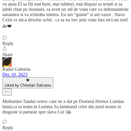
va ajuta El sa fiti mai buni, mai iubitori, mai dispusi sa iertati si sa
iubiti chiar pe dusmani, sa aveti un stil de viata care va imbunatateste
sanatatea si va schimba mintea. Eu am “gustat” si am vazut . Slava
Celui ce mi-a deschis ochii , ca sa nu trec prin viata fara nici-un rost!
🙏❤️
Reply
Share
Radoi Gabriela
Dec 10, 2023
Liked by Christian Salcianu
Multumim Tatalui ceresc care ne a dat pe Domnul Hristos Lumina
lumii,ca sa traim in Lumina Sa luminand celor din jurul nostru in
dragoste si partasie spre slava Lui !🙏
Reply