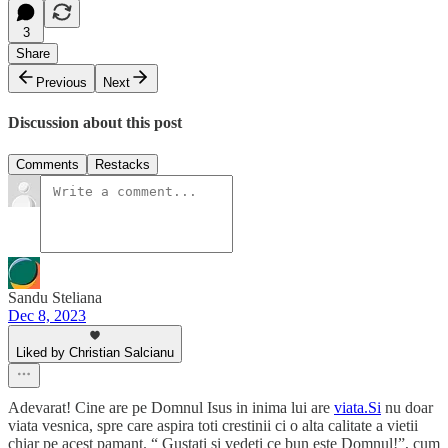
3
Share
Previous
Next
Discussion about this post
Comments
Restacks
Sandu Steliana
Dec 8, 2023
Liked by Christian Salcianu
Adevarat! Cine are pe Domnul Isus in inima lui are
viata.Si
nu doar
viata vesnica, spre care aspira toti crestinii ci o alta calitate a vietii
chiar pe acest pamant. “ Gustati si vedeti ce bun este Domnul!”, cum