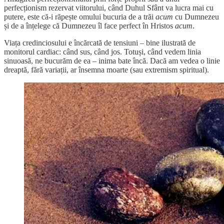
perfecționism rezervat viitorului, când Duhul Sfânt va lucra mai cu
putere, este că-i răpește omului bucuria de a trăi
acum
cu Dumnezeu
și de a înțelege că Dumnezeu îl face perfect în Hristos
acum
.
Viața credinciosului e încărcată de tensiuni – bine ilustrată de
monitorul cardiac: când sus, când jos. Totuși, când vedem linia
sinuoasă, ne bucurăm de ea – inima bate încă. Dacă am vedea o linie
dreaptă, fără variații, ar însemna moarte (sau extremism spiritual).