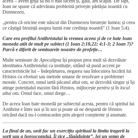
aceea – avem grijă să nu o mai facem și, gata, am scăpat. De fapt,
Ioan ne spune că adevărata problemă privește părtășia noastră cu
Dumnezeu,
„pentru că oricine este născut din Dumnezeu biruiește lumea; și ceea
ce câștigă biruință asupra lumii este credința noastră” (1 Ioan 5:4).
Care era profilul Antihristului la vremea aceea și de ce bate Ioan
moneda atât de mult pe subiect (1 Ioan 2:18,22; 4:1-3; 2 Ioan 7)?
Parcă e diferit de seminarele noastre de profeție…
Multe seminare de
Apocalipsa
își propun prea mult să dezvăluie
identitatea Antihristului ca instituție, uitând să pună accent pe
caracteristicile lui – îndepărtarea, negarea sau înlocuirea lucrării lui
Hristos cu eforturi sau metode umane de rezolvare a problemei
morale. Concret, omul iartă păcatul altui om, se dezvoltă singur și își
atinge potențialul maxim fără Hristos, mijlocește
pentru
și
în locul
altui
om. Omul face, omul drege…
De aceea Ioan bate monedă pe subiectul acesta, pentru că spiritul lui
Antihrist e între noi și în noi și poate să ne despartă de Hristos
oricând dacă nu-l contracarăm prin alegeri conștiente și asumate.
La final de an, unii fac un exercițiu spiritual la limita tragerii la
sorți sau a horoscopului. Îi zice „făgăduințe”. Iei un semn de