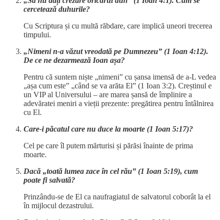
„Să nu dați crezare oricărui duh” (1 Ioan 4:1). Cum se
cercetează duhurile?
Cu Scriptura și cu multă răbdare, care implică uneori trecerea
timpului.
„Nimeni n-a văzut vreodată pe Dumnezeu” (1 Ioan 4:12).
De ce ne dezarmează Ioan așa?
Pentru că suntem niște „nimeni” cu șansa imensă de a-L vedea
„așa cum este” „când se va arăta El” (1 Ioan 3:2). Creștinul e
un VIP al Universului – are marea șansă de împlinire a
adevăratei meniri a vieții prezente: pregătirea pentru întâlnirea
cu El.
Care-i păcatul care nu duce la moarte (1 Ioan 5:17)?
Cel pe care îl putem mărturisi și părăsi înainte de prima
moarte.
Dacă „toată lumea zace în cel rău” (1 Ioan 5:19), cum
poate fi salvată?
Prinzându-se de El ca naufragiatul de salvatorul coborât la el
în mijlocul dezastrului.