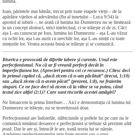
lumină.
Ioan, părintele mai bătrân, trecut prin toate etapele vieții – de la
apărător vijelios al adevărului (fiu al tunetului – Luca 9:54) la
apostol al iubirii –, ne arată că lumina lui Dumnezeu nu se limitează
la un concept abstract, strict intelectual, ci se trăiește zi de zi. Căci
așa L-au cunoscut pe Isus, lumina lui Dumnezeu – așa L-au văzut
cu ochii lor, așa l-au auzit cu urechile lor, așa L-au simțit cu toate
simțurile lor. Vestea aceasta bună se trăiește și se comunică.
Biserica e provocată de diferite tabere și curente. Unul este
perfecționismul. Nu că ar fi vreunii perfecți decât în
imperfecțiunea lor. (Aprecieri pentru cei ce recunosc.) Citesc deci
în primul capitol că, „dacă zicem că n-am păcătuit” (trecut, 1:10)
sau „dacă zicem că n-avem păcat” (prezent, 1:8), ne fraierim
singuri. Ce ne face deci să zicem că la viitor se va putea, când
textul zice altfel (2:1)? Care sunt riscurile acestei amăgiri?
Ne întoarcem la prima întrebare… Aici e demonstrația că lumina lui
Dumnezeu se trăiește, nu se teoretizează doar.
Perfecționistul are îndoielile, slăbiciunile și poftele lui pe care nu le
comunică nimănui deoarece e perfecționist și trebuie să prezinte
altă
poză
. Dar le are și, întrucât le are, toată teoria lui se năruie.
Amăgirea perfecționismului prin forțe proprii sau a unui