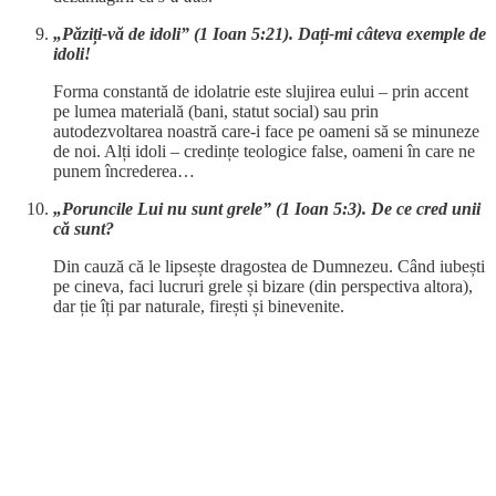
„Păziți-vă de idoli” (1 Ioan 5:21). Dați-mi câteva exemple de
idoli!
Forma constantă de idolatrie este slujirea eului – prin accent
pe lumea materială (bani, statut social) sau prin
autodezvoltarea noastră care-i face pe oameni să se minuneze
de noi. Alți idoli – credințe teologice false, oameni în care ne
punem încrederea…
„Poruncile Lui nu sunt grele” (1 Ioan 5:3). De ce cred unii
că sunt?
Din cauză că le lipsește dragostea de Dumnezeu. Când iubești
pe cineva, faci lucruri grele și bizare (din perspectiva altora),
dar ție îți par naturale, firești și binevenite.