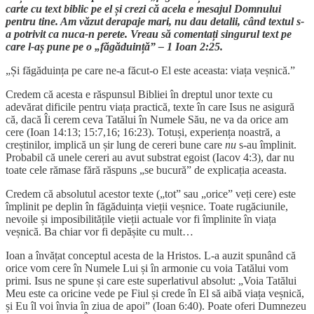
carte cu text biblic pe el și crezi că acela e mesajul Domnului
pentru tine. Am văzut derapaje mari, nu dau detalii, când textul s-
a potrivit ca nuca-n perete. Vreau să comentați singurul text pe
care l-aș pune pe o „făgăduință” – 1 Ioan 2:25.
„Și făgăduința pe care ne-a făcut-o El este aceasta: viața veșnică.”
Credem că acesta e răspunsul Bibliei în dreptul unor texte cu
adevărat dificile pentru viața practică, texte în care Isus ne asigură
că, dacă Îi cerem ceva Tatălui în Numele Său, ne va da orice am
cere (Ioan 14:13; 15:7,16; 16:23). Totuși, experiența noastră, a
creștinilor, implică un șir lung de cereri bune care
nu
s-au împlinit.
Probabil că unele cereri au avut substrat egoist (Iacov 4:3), dar nu
toate cele rămase fără răspuns „se bucură” de explicația aceasta.
Credem că absolutul acestor texte („tot” sau „orice” veți cere) este
împlinit pe deplin în făgăduința vieții veșnice. Toate rugăciunile,
nevoile și imposibilitățile vieții actuale vor fi împlinite în viața
veșnică. Ba chiar vor fi depășite cu mult…
Ioan a învățat conceptul acesta de la Hristos. L-a auzit spunând că
orice vom cere în Numele Lui și în armonie cu voia Tatălui vom
primi. Isus ne spune și care este superlativul absolut: „Voia Tatălui
Meu este ca oricine vede pe Fiul și crede în El să aibă viața veșnică,
și Eu îl voi învia în ziua de apoi” (Ioan 6:40). Poate oferi Dumnezeu