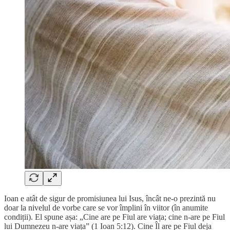
Ioan e atât de sigur de promisiunea lui Isus, încât ne-o prezintă nu
doar la nivelul de vorbe care se vor împlini în viitor (în anumite
condiții). El spune așa: „Cine are pe Fiul are viața; cine n-are pe Fiul
lui Dumnezeu n-are viața” (1 Ioan 5:12). Cine Îl are pe Fiul deja