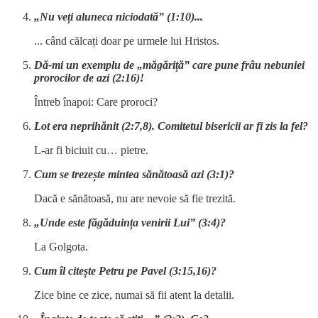
„Nu veți aluneca niciodată” (1:10)...
... când călcați doar pe urmele lui Hristos.
Dă-mi un exemplu de „măgăriță” care pune frâu nebuniei
prorocilor de azi (2:16)!
Întreb înapoi: Care proroci?
Lot era neprihănit (2:7,8). Comitetul bisericii ar fi zis la fel?
L-ar fi biciuit cu… pietre.
Cum se trezește mintea sănătoasă azi (3:1)?
Dacă e sănătoasă, nu are nevoie să fie trezită.
„Unde este făgăduința venirii Lui” (3:4)?
La Golgota.
Cum îl citește Petru pe Pavel (3:15,16)?
Zice bine ce zice, numai să fii atent la detalii.