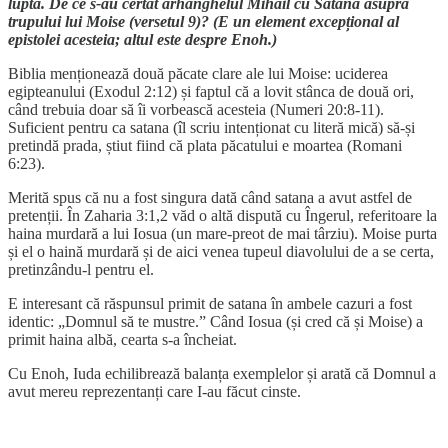
luptă. De ce s-au certat arhanghelul Mihail cu Satana asupra
trupului lui Moise (versetul 9)? (E un element excepțional al
epistolei acesteia; altul este despre Enoh.)
Biblia menționează două păcate clare ale lui Moise: uciderea
egipteanului (Exodul 2:12) și faptul că a lovit stânca de două ori,
când trebuia doar să îi vorbească acesteia (Numeri 20:8-11).
Suficient pentru ca satana (îl scriu intenționat cu literă mică) să-și
pretindă prada, știut fiind că plata păcatului e moartea (Romani
6:23).
Merită spus că nu a fost singura dată când satana a avut astfel de
pretenții. În Zaharia 3:1,2 văd o altă dispută cu Îngerul, referitoare la
haina murdară a lui Iosua (un mare-preot de mai târziu). Moise purta
și el o haină murdară și de aici venea tupeul diavolului de a se certa,
pretinzându-l pentru el.
E interesant că răspunsul primit de satana în ambele cazuri a fost
identic: „Domnul să te mustre.” Când Iosua (și cred că și Moise) a
primit haina albă, cearta s-a încheiat.
Cu Enoh, Iuda echilibrează balanța exemplelor și arată că Domnul a
avut mereu reprezentanți care I-au făcut cinste.