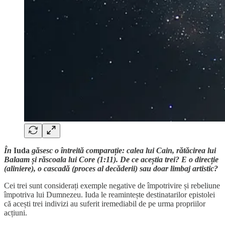
În
Iuda
găsesc o întreită comparație: calea lui Cain, rătăcirea lui
Balaam și răscoala lui Core (1:11). De ce aceștia trei? E o direcție
(aliniere), o cascadă (proces al decăderii) sau doar limbaj artistic?
Cei trei sunt considerați exemple negative de împotrivire și rebeliune
împotriva lui Dumnezeu. Iuda le reamintește destinatarilor epistolei
că acești trei indivizi au suferit iremediabil de pe urma propriilor
acțiuni.