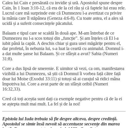
Calea lui Cain e presărată cu invidie și ură. Apostolul spune despre
Cain, în 1 Ioan 3:10-12, că era de la cel rău și că faptele lui erau rele.
Lucrul care mă surprinde este că Dumnezeu l-a avertizat cu privire
la mânia care îl stăpânea (Geneza 4:6-8). Cu toate astea, el a ales să
ucidă și a suferit consecințele păcatului.
Balaam e tipul care se scaldă în două ape. M-am întrebat de ce
Dumnezeu nu l-a scos totuși din „funcție”. Și am înțeles că El l-a
iubit până la capăt. A deschis chiar și gura unei măgărițe pentru el,
dar profetul, în nebunia lui, s-a luat la ceartă cu animalul. Domnul i-
a dat multe șanse lui Balaam. Și ce sfârșit a avut? Sabia (Numeri
31:8).
Core a dus lipsă de smerenie. E uimitor să vezi, ca om, manifestarea
vizibilă a lui Dumnezeu, să știi că Domnul îi vorbea față către față
doar lui Moise (Exodul 33:11) și totuși să ai curajul să ridici mâna
împotriva lui. Core a avut parte de un sfârșit oribil (Numeri
16:32,33).
Cred că toți aceștia sunt dați ca exemple negative pentru că de la ei
se aștepta mult mai mult. La fel și de la noi!
Epistola lui Iuda trebuia să fie despre altceva, despre credință.
Apostolul se simte însă nevoit să accentueze secvențe din marea