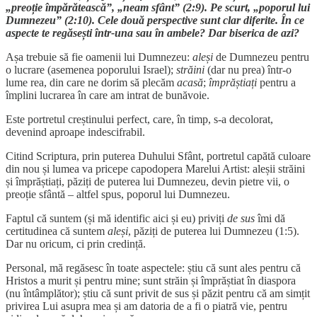
„preoție împărătească”, „neam sfânt” (2:9). Pe scurt, „poporul lui
Dumnezeu” (2:10). Cele două perspective sunt clar diferite. În ce
aspecte te regăsești într-una sau în ambele? Dar biserica de azi?
Așa trebuie să fie oamenii lui Dumnezeu:
aleși
de Dumnezeu pentru
o lucrare (asemenea poporului Israel);
străini
(dar nu prea) într-o
lume rea, din care ne dorim să plecăm
acasă
;
împrăștiați
pentru a
împlini lucrarea în care am intrat de bunăvoie.
Este portretul creștinului perfect, care, în timp, s-a decolorat,
devenind aproape indescifrabil.
Citind Scriptura, prin puterea Duhului Sfânt, portretul capătă culoare
din nou și lumea va pricepe capodopera Marelui Artist: aleșii străini
și împrăștiați, păziți de puterea lui Dumnezeu, devin pietre vii, o
preoție sfântă – altfel spus, poporul lui Dumnezeu.
Faptul că suntem (și mă identific aici și eu) priviți
de sus
îmi dă
certitudinea că suntem
aleși
, păziți de puterea lui Dumnezeu (1:5).
Dar nu oricum, ci prin credință.
Personal, mă regăsesc în toate aspectele: știu că sunt ales pentru că
Hristos a murit și pentru mine; sunt străin și împrăștiat în diaspora
(nu întâmplător); știu că sunt privit de sus și păzit pentru că am simțit
privirea Lui asupra mea și am datoria de a fi o piatră vie, pentru