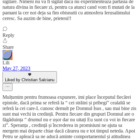
sigilare. Nimeni nu va fi sigilat daca nu experimenteaza partasia de
natura divina in fiecare zi, pentru ca atunci cand vom fi mutati de la
pamant la cer noi deja sa fim obisnuiti cu atmosfera Ierusalimului
ceresc. Sa auzim de bine, prieteni!!
Reply
Share
Lili
May 27, 2023
Liked by Christian Salcianu
Mulțumim pentru frumoasa expunere, imi place începutul fiecărei
epistole, dacă prima se referă la “ cei străini și pribegi” cealaltă se
referă la cei care-L cunosc demult pe Domnul Isus , sau mai bine zis
sunt mai vechi in credință. Pentru fiecare din grupuri Domnul are o
făgăduința “ drumul nu e ușor dar nu uitați Eu sunt cu voi in fiecare
zi”. Speranța , credință și încrederea in promisiuni ne ajuta sa
mergem mai departe chiar dacă cărarea nu e tot timpul neteda. Apoi
Petru se apleacă sa ne aducă aminte comportamentul și atitudinea