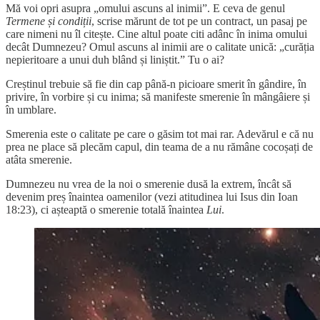
Mă voi opri asupra „omului ascuns al inimii”. E ceva de genul
Termene și condiții
, scrise mărunt de tot pe un contract, un pasaj pe
care nimeni nu îl citește. Cine altul poate citi adânc în inima omului
decât Dumnezeu? Omul ascuns al inimii are o calitate unică: „curăția
nepieritoare a unui duh blând și liniștit.” Tu o ai?
Creștinul trebuie să fie din cap până-n picioare smerit în gândire, în
privire, în vorbire și cu inima; să manifeste smerenie în mângâiere și
în umblare.
Smerenia este o calitate pe care o găsim tot mai rar. Adevărul e că nu
prea ne place să plecăm capul, din teama de a nu rămâne cocoșați de
atâta smerenie.
Dumnezeu nu vrea de la noi o smerenie dusă la extrem, încât să
devenim preș înaintea oamenilor (vezi atitudinea lui Isus din Ioan
18:23), ci așteaptă o smerenie totală înaintea
Lui
.