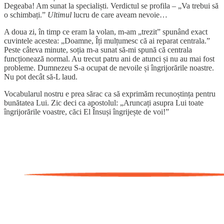
Degeaba! Am sunat la specialiști. Verdictul se profila – „Va trebui să
o schimbați.”
Ultimul
lucru de care aveam nevoie…
A doua zi, în timp ce eram la volan, m-am „trezit” spunând exact
cuvintele acestea: „Doamne, Îți mulțumesc că ai reparat centrala.”
Peste câteva minute, soția m-a sunat să-mi spună că centrala
funcționează normal. Au trecut patru ani de atunci și nu au mai fost
probleme. Dumnezeu S-a ocupat de nevoile și îngrijorările noastre.
Nu pot decât să-L laud.
Vocabularul nostru e prea sărac ca să exprimăm recunoștința pentru
bunătatea Lui. Zic deci ca apostolul: „Aruncați asupra Lui toate
îngrijorările voastre, căci El Însuși îngrijește de voi!”