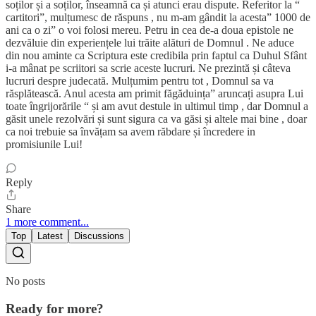
soților și a soților, înseamnă ca și atunci erau dispute. Referitor la “
cartitori”, mulțumesc de răspuns , nu m-am gândit la acesta” 1000 de
ani ca o zi” o voi folosi mereu. Petru in cea de-a doua epistole ne
dezvăluie din experiențele lui trăite alături de Domnul . Ne aduce
din nou aminte ca Scriptura este credibila prin faptul ca Duhul Sfânt
i-a mânat pe scriitori sa scrie aceste lucruri. Ne prezintă și câteva
lucruri despre judecată. Mulțumim pentru tot , Domnul sa va
răsplătească. Anul acesta am primit făgăduința” aruncați asupra Lui
toate îngrijorările “ și am avut destule in ultimul timp , dar Domnul a
găsit unele rezolvări și sunt sigura ca va găsi și altele mai bine , doar
ca noi trebuie sa învățam sa avem răbdare și încredere in
promisiunile Lui!
Reply
Share
1 more comment...
Top
Latest
Discussions
No posts
Ready for more?