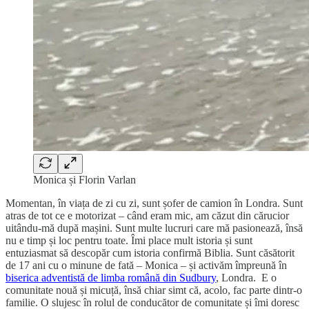
Monica și Florin Varlan
Momentan, în viața de zi cu zi, sunt șofer de camion în Londra. Sunt
atras de tot ce e motorizat – când eram mic, am căzut din cărucior
uitându-mă după mașini. Sunt multe lucruri care mă pasionează, însă
nu e timp și loc pentru toate. Îmi place mult istoria și sunt
entuziasmat să descopăr cum istoria confirmă Biblia. Sunt căsătorit
de 17 ani cu o minune de fată – Monica – și activăm împreună în
biserica adventistă de limba română din Sudbury
, Londra. E o
comunitate nouă și micuță, însă chiar simt că, acolo, fac parte dintr-o
familie. O slujesc în rolul de conducător de comunitate și îmi doresc