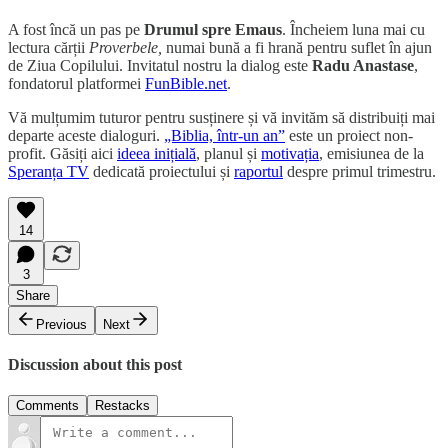
A fost încă un pas pe
Drumul spre Emaus
. Încheiem luna mai cu
lectura cărții
Proverbele,
numai bună a fi hrană pentru suflet în ajun
de Ziua Copilului. Invitatul nostru la dialog este
Radu Anastase
,
fondatorul platformei
FunBible.net
.
Vă mulțumim tuturor pentru susținere și vă invităm să distribuiți mai
departe aceste dialoguri.
„Biblia, într-un an”
este un proiect non-
profit. Găsiți aici
ideea inițială
, planul și
motivația
, emisiunea de la
Speranța TV
dedicată proiectului și
raportul
despre primul trimestru.
14
3
Share
Previous
Next
Discussion about this post
Comments
Restacks