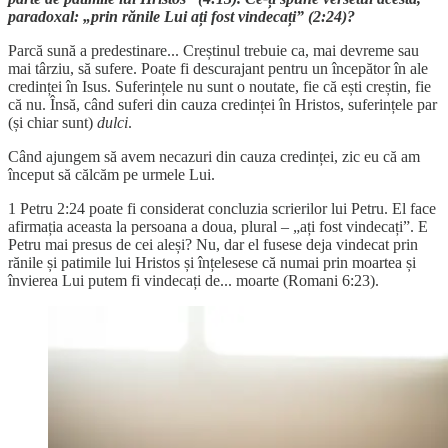
paradoxal: „prin rănile Lui ați fost vindecați” (2:24)?
Parcă sună a predestinare... Creștinul trebuie ca, mai devreme sau
mai târziu, să sufere. Poate fi descurajant pentru un începător în ale
credinței în Isus. Suferințele nu sunt o noutate, fie că ești creștin, fie
că nu. Însă, când suferi din cauza credinței în Hristos, suferințele par
(și chiar sunt)
dulci
.
Când ajungem să avem necazuri din cauza credinței, zic eu că am
început să călcăm pe urmele Lui.
1 Petru 2:24 poate fi considerat concluzia scrierilor lui Petru. El face
afirmația aceasta la persoana a doua, plural – „ați fost vindecați”. E
Petru mai presus de cei aleși? Nu, dar el fusese deja vindecat prin
rănile și patimile lui Hristos și înțelesese că numai prin moartea și
învierea Lui putem fi vindecați de... moarte (Romani 6:23).