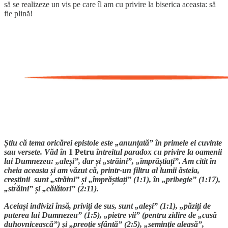
să se realizeze un vis pe care îl am cu privire la biserica aceasta: să
fie plină!
Știu că tema oricărei epistole este „anunțată” în primele ei cuvinte
sau versete. Văd în
1 Petru
întreitul paradox cu privire la oamenii
lui Dumnezeu: „aleși”, dar și „străini”, „împrăștiați”. Am citit în
cheia aceasta și am văzut că, printr-un filtru al lumii ăsteia,
creștinii sunt „străini” și „împrăștiați” (1:1), în „pribegie” (1:17),
„străini” și „călători” (2:11).
Aceiași indivizi însă, priviți de sus, sunt „aleși” (1:1), „păziți de
puterea lui Dumnezeu” (1:5), „pietre vii” (pentru zidire de „casă
duhovnicească”) și „preoție sfântă” (2:5), „seminție aleasă”,