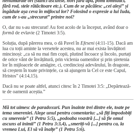
nenumărate ori (stânci ascunse, nori fără apă, pomi tomnatici,
fără rod, stele rătăcitoare etc.). Cum de se păcălesc „cei aleși” și
îngăduie așa ceva în mijlocul lor? Folosind o expresie a lui Iuda,
cum de s-au „strecurat” printre noi?
O, dar nu s-au strecurat! Au fost acolo de la început, având doar o
formă
de evlavie (2 Timotei 3:5).
Soluția, după părerea mea, o dă Pavel în
Efeseni
(4:11-15). Dacă am
lua cu toții aminte la versetele acestea, nu ar mai exista învățători
mincinoși: „ca să nu mai fim copii, plutind încoace și încolo, purtați
de orice vânt de învățătură, prin viclenia oamenilor și prin șiretenia
lor în mijloacele de amăgire, ci, credincioși adevărului, în dragoste,
să creștem în toate privințele, ca să ajungem la Cel ce este Capul,
Hristos” (4:14,15).
Dacă nu se poate altfel, atunci citesc în 2 Timotei 3:5: „Depărtează-
te de oamenii aceștia.”
Mă tot uimesc de paradoxuri. Pun înainte trei dintre ele, toate pe
tema smereniei. Alege unul pentru comentariu: „să fiți împodobiți
cu smerenie” (1 Petru 5:5), „podoaba voastră [...] să fie omul
ascuns al inimii” (1 Petru 3:3,4), „smeriți-vă [...] pentru ca, la
vremea Lui, El să vă înalțe” (1 Petru 5:6).