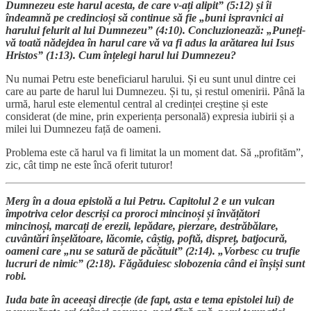
Dumnezeu este harul acesta, de care v-ați alipit” (5:12) și îi
îndeamnă pe credincioși să continue să fie „buni ispravnici ai
harului felurit al lui Dumnezeu” (4:10). Concluzionează: „Puneți-
vă toată nădejdea în harul care vă va fi adus la arătarea lui Isus
Hristos” (1:13). Cum înțelegi harul lui Dumnezeu?
Nu numai Petru este beneficiarul harului. Și eu sunt unul dintre cei
care au parte de harul lui Dumnezeu. Și tu, și restul omenirii. Până la
urmă, harul este elementul central al credinței creștine și este
considerat (de mine, prin experiența personală) expresia iubirii și a
milei lui Dumnezeu față de oameni.
Problema este că harul va fi limitat la un moment dat. Să „profităm”,
zic, cât timp ne este încă oferit tuturor!
Merg în a doua epistolă a lui Petru. Capitolul 2 e un vulcan
împotriva celor descriși ca proroci mincinoși și învățători
mincinoși, marcați de erezii, lepădare, pierzare, destrăbălare,
cuvântări înșelătoare, lăcomie, câștig, poftă, dispreț, batjocură,
oameni care „nu se satură de păcătuit” (2:14). „Vorbesc cu trufie
lucruri de nimic” (2:18). Făgăduiesc slobozenia când ei înșiși sunt
robi.
Iuda bate în aceeași direcție (de fapt, asta e tema epistolei lui) de