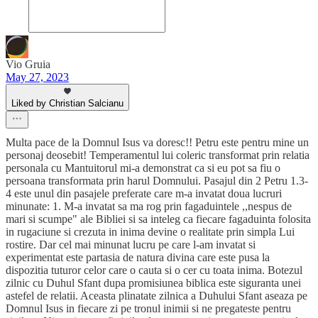
Vio Gruia
May 27, 2023
Liked by Christian Salcianu
Multa pace de la Domnul Isus va doresc!! Petru este pentru mine un
personaj deosebit! Temperamentul lui coleric transformat prin relatia
personala cu Mantuitorul mi-a demonstrat ca si eu pot sa fiu o
persoana transformata prin harul Domnului. Pasajul din 2 Petru 1.3-
4 este unul din pasajele preferate care m-a invatat doua lucruri
minunate: 1. M-a invatat sa ma rog prin fagaduintele ,,nespus de
mari si scumpe" ale Bibliei si sa inteleg ca fiecare fagaduinta folosita
in rugaciune si crezuta in inima devine o realitate prin simpla Lui
rostire. Dar cel mai minunat lucru pe care l-am invatat si
experimentat este partasia de natura divina care este pusa la
dispozitia tuturor celor care o cauta si o cer cu toata inima. Botezul
zilnic cu Duhul Sfant dupa promisiunea biblica este siguranta unei
astefel de relatii. Aceasta plinatate zilnica a Duhului Sfant aseaza pe
Domnul Isus in fiecare zi pe tronul inimii si ne pregateste pentru