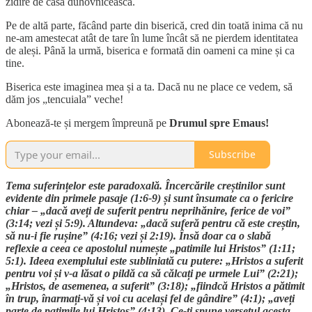
zidire de casă duhovnicească.
Pe de altă parte, făcând parte din biserică, cred din toată inima că nu
ne-am amestecat atât de tare în lume încât să ne pierdem identitatea
de aleși. Până la urmă, biserica e formată din oameni ca mine și ca
tine.
Biserica este imaginea mea și a ta. Dacă nu ne place ce vedem, să
dăm jos „tencuiala” veche!
Abonează-te și mergem împreună pe
Drumul spre Emaus!
Subscribe
Tema suferințelor este paradoxală. Încercările creștinilor sunt
evidente din primele pasaje (1:6-9) și sunt însumate ca o fericire
chiar – „dacă aveți de suferit pentru neprihănire, ferice de voi”
(3:14; vezi și 5:9). Altundeva: „dacă suferă pentru că este creștin,
să nu-i fie rușine” (4:16; vezi și 2:19). Însă doar ca o slabă
reflexie a ceea ce apostolul numește „patimile lui Hristos” (1:11;
5:1). Ideea exemplului este subliniată cu putere: „Hristos a suferit
pentru voi și v-a lăsat o pildă ca să călcați pe urmele Lui” (2:21);
„Hristos, de asemenea, a suferit” (3:18); „fiindcă Hristos a pătimit
în trup, înarmați-vă și voi cu același fel de gândire” (4:1); „aveți
parte de patimile lui Hristos” (4:13). Ce-ți spune versetul acesta,