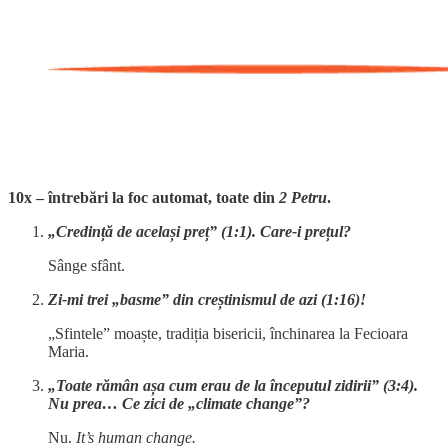
10x – întrebări la foc automat, toate din
2 Petru
.
„Credință de același preț” (1:1). Care-i prețul?
Sânge sfânt.
Zi-mi trei „basme” din creștinismul de azi (1:16)!
„Sfintele” moaște, tradiția bisericii, închinarea la Fecioara
Maria.
„Toate rămân așa cum erau de la începutul zidirii” (3:4).
Nu prea… Ce zici de „climate change”?
Nu.
It’s human change.