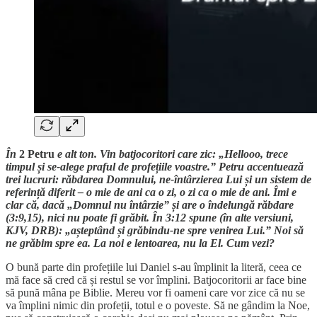
În
2 Petru
e alt ton. Vin batjocoritori care zic: „Hellooo, trece
timpul și se-alege praful de profețiile voastre.” Petru accentuează
trei lucruri: răbdarea Domnului, ne-întârzierea Lui și un sistem de
referință diferit – o mie de ani ca o zi, o zi ca o mie de ani. Îmi e
clar că, dacă „Domnul nu întârzie” și are o îndelungă răbdare
(3:9,15), nici nu poate fi grăbit. În 3:12 spune (în alte versiuni,
KJV, DRB): „așteptând și grăbindu-ne spre venirea Lui.” Noi să
ne grăbim spre ea. La noi e lentoarea, nu la El. Cum vezi?
O bună parte din profețiile lui Daniel s-au împlinit la literă, ceea ce
mă face să cred că și restul se vor împlini. Batjocoritorii ar face bine
să pună mâna pe Biblie. Mereu vor fi oameni care vor zice că nu se
va împlini nimic din profeții, totul e o poveste. Să ne gândim la Noe,