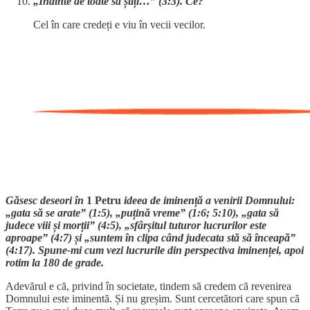
„Înainte de toate să știți…” (3:3). Ce?
Cel în care credeți e viu în vecii vecilor.
Găsesc deseori în
1 Petru
ideea de iminență a venirii Domnului:
„gata să se arate” (1:5), „puțină vreme” (1:6; 5:10), „gata să
judece viii și morții” (4:5), „sfârșitul tuturor lucrurilor este
aproape” (4:7) și „suntem în clipa când judecata stă să înceapă”
(4:17). Spune-mi cum vezi lucrurile din perspectiva iminenței, apoi
rotim la 180 de grade.
Adevărul e că, privind în societate, tindem să credem că revenirea
Domnului este iminentă. Și nu greșim. Sunt cercetători care spun că