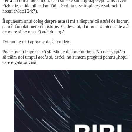
Terra nu o mai duce mult, că resursele sunt aproape epuizate. Avem
războaie, epidemii, calamități... Scriptura se împlinește sub ochii
noștri (Matei 24:7).
Îi spuneam unui coleg despre asta și mi-a răspuns că astfel de lucruri
s-au întâmplat mereu în istorie. E adevărat, dar nu la o intensitate atât
de mare și pe o scară atât de largă.
Domnul e mai aproape decât credem.
Poate avem impresia că sfârșitul e departe în timp. Nu ne așteptăm
să trăim noi timpul
acela
și, astfel, nu suntem pregătiți pentru „hoțul”
care e gata să vină.