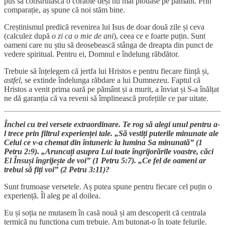
pus să construiască o corabie deși nu mai plouase pe pământ. Prin
comparație, aș spune că noi stăm bine.
Creștinismul predică revenirea lui Isus de doar două zile și ceva
(calculez după
o zi ca o mie de ani
), ceea ce e foarte puțin. Sunt
oameni care nu știu să deosebească stânga de dreapta din punct de
vedere spiritual. Pentru ei, Domnul e îndelung răbdător.
Trebuie să înțelegem că jertfa lui Hristos e pentru fiecare ființă și,
astfel
, se extinde îndelunga răbdare a lui Dumnezeu. Faptul că
Hristos a venit prima oară pe pământ și a murit, a înviat și S-a înălțat
ne dă garanția că va reveni să împlinească profețiile ce par uitate.
Închei cu trei versete extraordinare. Te rog să alegi unul pentru a-
l trece prin filtrul experienței tale. „Să vestiți puterile minunate ale
Celui ce v-a chemat din întuneric la lumina Sa minunată” (1
Petru 2:9). „Aruncați asupra Lui toate îngrijorările voastre, căci
El Însuși îngrijește de voi” (1 Petru 5:7). „Ce fel de oameni ar
trebui să fiți voi” (2 Petru 3:11)?
Sunt frumoase versetele. Aș putea spune pentru fiecare cel puțin o
experiență. Îl aleg pe al doilea.
Eu și soția ne mutasem în casă nouă și am descoperit că centrala
termică nu funcționa cum trebuie. Am butonat-o în toate felurile.